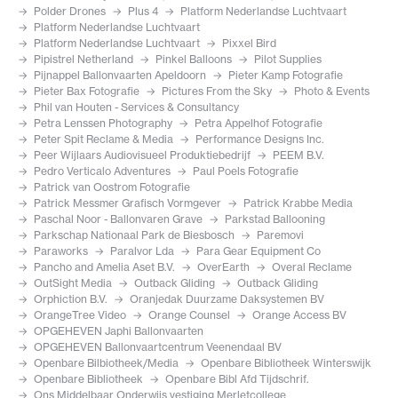
Polder Drones
Plus 4
Platform Nederlandse Luchtvaart
Platform Nederlandse Luchtvaart
Platform Nederlandse Luchtvaart
Pixxel Bird
Pipistrel Netherland
Pinkel Balloons
Pilot Supplies
Pijnappel Ballonvaarten Apeldoorn
Pieter Kamp Fotografie
Pieter Bax Fotografie
Pictures From the Sky
Photo & Events
Phil van Houten - Services & Consultancy
Petra Lenssen Photography
Petra Appelhof Fotografie
Peter Spit Reclame & Media
Performance Designs Inc.
Peer Wijlaars Audiovisueel Produktiebedrijf
PEEM B.V.
Pedro Verticalo Adventures
Paul Poels Fotografie
Patrick van Oostrom Fotografie
Patrick Messmer Grafisch Vormgever
Patrick Krabbe Media
Paschal Noor - Ballonvaren Grave
Parkstad Ballooning
Parkschap Nationaal Park de Biesbosch
Paremovi
Paraworks
Paralvor Lda
Para Gear Equipment Co
Pancho and Amelia Aset B.V.
OverEarth
Overal Reclame
OutSight Media
Outback Gliding
Outback Gliding
Orphiction B.V.
Oranjedak Duurzame Daksystemen BV
OrangeTree Video
Orange Counsel
Orange Access BV
OPGEHEVEN Japhi Ballonvaarten
OPGEHEVEN Ballonvaartcentrum Veenendaal BV
Openbare Bilbiotheek/Media
Openbare Bibliotheek Winterswijk
Openbare Bibliotheek
Openbare Bibl Afd Tijdschrif.
Ons Middelbaar Onderwijs vestiging Merletcollege