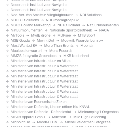
Nederlands Instituut voor Navigatie
Nederlands Instituut voor Navigatie
Ned. Ver. Van Amateur Vliegtuigbouwer
NDI Solutions
NDI ICT Solutions
NDC mediagroep BV
NBTC Holland Marketing
NBTC Holland
Natuurmonumenten
Natuurmonumenten
Nationale Sportbibliotheek
NACA
MvTools
MvdE drone
MURsee
MTB Sport
MSB Gouda
MovingDot
Mouwrik Waardenburg b.v.
Most Wanted BV
More Than Events
Moonair
Mooieballonvaart.nl
Mons Records
MMZS fotografie Greendocs
MKB Nederland
Ministerie van Infrastructuur en Milieu
Ministerie van Infrastructuur & Waterstaat
Ministerie van Infrastructuur & Waterstaat
Ministerie van Infrastructuur & Waterstaat
Ministerie van Infrastructuur & Waterstaat
Ministerie van Infrastructuur & Waterstaat
Ministerie van Infrastructuur & Waterstaat
Ministerie van Infrastructuur & Waterstaat
Ministerie van Economische Zaken
Ministerie van Defensie, Liaison officer Klu-KNVvL
Ministerie van Defensie - Defensiestaf
Minicamping 't Oegenbos
Milvus Apparel GmbH
MillenAir
Mile High Ballooning
Micpoint BV
Micon-IT B.V.
Michel Velderman Fotografie