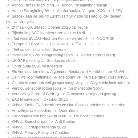
Action Pilots Paragliding
Action Paragliding Pandijk
Action Paragliding BV
Achterhoekse Vliegers XCC
1-2Fly
Bezoek aan de Jeugd Luchtvaart Brigade op Hato: oude idealen,
nieuwe vleugels
21 maart GA Season Opener 2026 op Teuge
Bijscholing ACC luchtverkeersleiders LVNL
TGB voor BVLOS vluchten Politie Twente
NOC*NSF
Europe Air Sports
Leaseweb
FAI
TGB op de militaire luchthavens
Impressie KNVvL Congresdag 2025
Nederlandse Loterij
UK GAR melding via Gendec.eu stopt
Contributie 2026 vastgesteld
Els Verstraaten nieuw Algemeen Bestuurslid Hoofdbestuur KNVvL
De 4 V's voor veiligheid
Meldpunt Veilige & Eerlijke Sport KNVvL
Clubtools voor een veilige sportomgeving
Opgeleide instructeurs
Vertrouwenscontactpersoon
Gedragscode Sport
Verklaring Omtrent Gedrag
Grensoverschrijdend gedrag
EAS Nieuwsbrief | Oktober 2025
KNVvL, Delta Fly Adventures en NaruCore bundelen hun krachten
Vrijwilligersvergoeding
Operations
OVV onderzoek naar Airproxen
FAI Sportlicenties
KNVvL Bondsbureau
Anti Doping
KNVvL Luchtsportagenda 2028
KNVvL Privacy Policy en Cookies