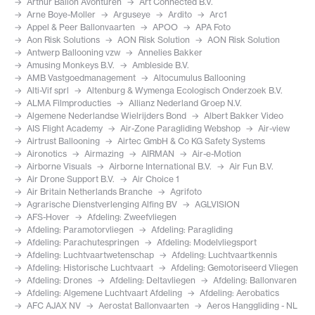
Arthur Ballon Avonturen
Art Connected B.V.
Arne Boye-Moller
Arguseye
Ardito
Arc1
Appel & Peer Ballonvaarten
APOO
APA Foto
Aon Risk Solutions
AON Risk Solution
AON Risk Solution
Antwerp Ballooning vzw
Annelies Bakker
Amusing Monkeys B.V.
Ambleside B.V.
AMB Vastgoedmanagement
Altocumulus Ballooning
Alti-Vif sprl
Altenburg & Wymenga Ecologisch Onderzoek B.V.
ALMA Filmproducties
Allianz Nederland Groep N.V.
Algemene Nederlandse Wielrijders Bond
Albert Bakker Video
AIS Flight Academy
Air-Zone Paragliding Webshop
Air-view
Airtrust Ballooning
Airtec GmbH & Co KG Safety Systems
Aironotics
Airmazing
AIRMAN
Air-e-Motion
Airborne Visuals
Airborne International B.V.
Air Fun B.V.
Air Drone Support B.V.
Air Choice 1
Air Britain Netherlands Branche
Agrifoto
Agrarische Dienstverlenging Alfing BV
AGLVISION
AFS-Hover
Afdeling: Zweefvliegen
Afdeling: Paramotorvliegen
Afdeling: Paragliding
Afdeling: Parachutespringen
Afdeling: Modelvliegsport
Afdeling: Luchtvaartwetenschap
Afdeling: Luchtvaartkennis
Afdeling: Historische Luchtvaart
Afdeling: Gemotoriseerd Vliegen
Afdeling: Drones
Afdeling: Deltavliegen
Afdeling: Ballonvaren
Afdeling: Algemene Luchtvaart Afdeling
Afdeling: Aerobatics
AFC AJAX NV
Aerostat Ballonvaarten
Aeros Hanggliding - NL