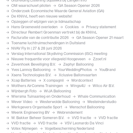
Uitbreiding Listening Squawks bij Langen Info
OM waarschuwt piloten
GA Season Opener 2026
Onderzoek Economische Waarde General Aviation (GA)
De KNVvL heeft een nieuwe website!
Opzeggen of wijzigen van je lidmaatschap
Hans Groeneveld overleden
Cookies
Privacy statement
Directeur Rembert Groenman vertrekt bij de KNVvL
Facturatie van de contributie 2026
GA Season Opener 21 maart
Toename luchtruimschendingen in Duitsland
NVAV Fly In | 27 & 28 juni 2026
Verslag International Skydiving Commission (ISC) meeting
Nieuwe frequentie voor vliegveld Hoogeveen
Zzoef.nl
Zevenhoek Beveiliging B.V.
Zephyr Ballooning
Yves Lannoy Ballooning
YourWeddingPhotos
YouBrand
Xsens Technologies B.V.
Xclusive Ballonvaarten
Xcap Batteries
X compagnii
Wordcontext
Wolthers AirComms Trainingen
Wings4U
Wilco Air B.V.
Wijnbergh Foto
WiJA Ballooning
Wiersma Tuinaanleg en Onderhoud
Whale Communication
Wever Video
Westerwolde Ballooning
Westeinderstudio
Werkgevers Organisatie Sport
Wenschot Ballooning
Weenk Engineering BV
Webrendement
W. Bakker Beheer Someren B.V.
VVD fractie
VVD fractie
VVD fractie
VVD fractie
VSV Leonardo Da Vinci
Votex Nijmegen
Vogelbescherming Nederland