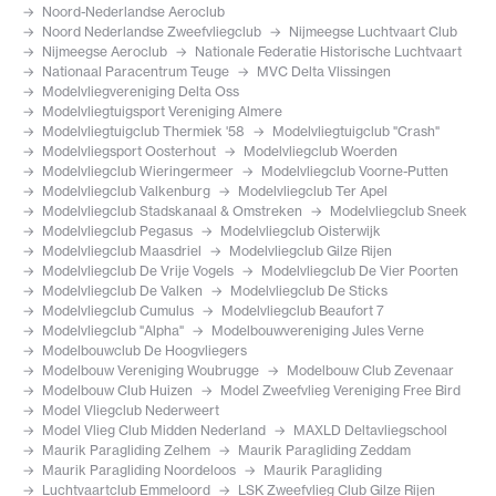
Noord-Nederlandse Aeroclub
Noord Nederlandse Zweefvliegclub
Nijmeegse Luchtvaart Club
Nijmeegse Aeroclub
Nationale Federatie Historische Luchtvaart
Nationaal Paracentrum Teuge
MVC Delta Vlissingen
Modelvliegvereniging Delta Oss
Modelvliegtuigsport Vereniging Almere
Modelvliegtuigclub Thermiek '58
Modelvliegtuigclub "Crash"
Modelvliegsport Oosterhout
Modelvliegclub Woerden
Modelvliegclub Wieringermeer
Modelvliegclub Voorne-Putten
Modelvliegclub Valkenburg
Modelvliegclub Ter Apel
Modelvliegclub Stadskanaal & Omstreken
Modelvliegclub Sneek
Modelvliegclub Pegasus
Modelvliegclub Oisterwijk
Modelvliegclub Maasdriel
Modelvliegclub Gilze Rijen
Modelvliegclub De Vrije Vogels
Modelvliegclub De Vier Poorten
Modelvliegclub De Valken
Modelvliegclub De Sticks
Modelvliegclub Cumulus
Modelvliegclub Beaufort 7
Modelvliegclub "Alpha"
Modelbouwvereniging Jules Verne
Modelbouwclub De Hoogvliegers
Modelbouw Vereniging Woubrugge
Modelbouw Club Zevenaar
Modelbouw Club Huizen
Model Zweefvlieg Vereniging Free Bird
Model Vliegclub Nederweert
Model Vlieg Club Midden Nederland
MAXLD Deltavliegschool
Maurik Paragliding Zelhem
Maurik Paragliding Zeddam
Maurik Paragliding Noordeloos
Maurik Paragliding
Luchtvaartclub Emmeloord
LSK Zweefvlieg Club Gilze Rijen