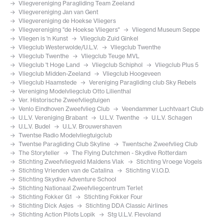
Vliegvereniging Paragliding Team Zeeland
Vliegvereniging Jan van Gent
Vliegvereniging de Hoekse Vliegers
Vliegvereniging "de Hoekse Vliegers"
Vliegend Museum Seppe
Vliegen is 'n Kunst
Vliegclub Zuid Ginkel
Vliegclub Westerwolde/U.L.V.
Vliegclub Twenthe
Vliegclub Twenthe
Vliegclub Teuge MVL
Vliegclub 't Hoge Land
Vliegclub Schiphol
Vliegclub Plus 5
Vliegclub Midden-Zeeland
Vliegclub Hoogeveen
Vliegclub Haamstede
Vereniging Paragliding club Sky Rebels
Vereniging Modelvliegclub Otto Lilienthal
Ver. Historische Zweefvliegtuigen
Venlo Eindhoven Zweefvlieg Club
Veendammer Luchtvaart Club
U.L.V. Vereniging Brabant
U.L.V. Twenthe
U.L.V. Schagen
U.L.V. Budel
U.L.V. Brouwershaven
Twentse Radio Modelvliegtuigclub
Twentse Paragliding Club Skyline
Twentsche Zweefvlieg Club
The Storyteller
The Flying Dutchmen - Skydive Rotterdam
Stichting Zweefvliegveld Maldens Vlak
Stichting Vroege Vogels
Stichting Vrienden van de Catalina
Stichting V.I.O.D.
Stichting Skydive Adventure School
Stichting Nationaal Zweefvliegcentrum Terlet
Stichting Fokker G1
Stichting Fokker Four
Stichting Dick Asjes
Stichting DDA Classic Airlines
Stichting Action Pilots Lopik
Stg U.L.V. Flevoland