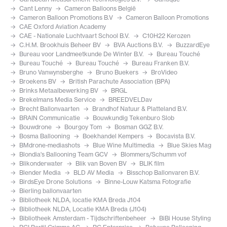
Cant Lenny
Cameron Balloons België
Cameron Balloon Promotions B.V
Cameron Balloon Promotions
CAE Oxford Aviation Academy
CAE - Nationale Luchtvaart School B.V.
C10H22 Kerozen
C.H.M. Brookhuis Beheer BV
BVA Auctions B.V.
BuzzardEye
Bureau voor Landmeetkunde De Winter B.V.
Bureau Touché
Bureau Touché
Bureau Touché
Bureau Franken B.V.
Bruno Vanwynsberghe
Bruno Buekers
BroVideo
Broekens BV
British Parachute Association (BPA)
Brinks Metaalbewerking BV
BRGL
Brekelmans Media Service
BREEDVELDav
Brecht Ballonvaarten
Brandhof Natuur & Platteland B.V.
BRAIN Communicatie
Bouwkundig Tekenburo Slob
Bouwdrone
Bourgoy Tom
Bosman GGZ B.V.
Bosma Ballooning
Boekhandel Kempers
Bocavista B.V.
BMdrone-mediashots
Blue Wine Multimedia
Blue Skies Mag
Blondia's Ballooning Team GCV
Blommers/Schumm vof
Blikonderwater
Blik van Boven BV
BLIK film
Blender Media
BLD AV Media
Bisschop Ballonvaren B.V.
BirdsEye Drone Solutions
Binne-Louw Katsma Fotografie
Bierling ballonvaarten
Bibliotheek NLDA, locatie KMA Breda J104
Bibliotheek NLDA, Locatie KMA Breda (J104)
Bibliotheek Amsterdam - Tijdschriftenbeheer
BiBi House Styling