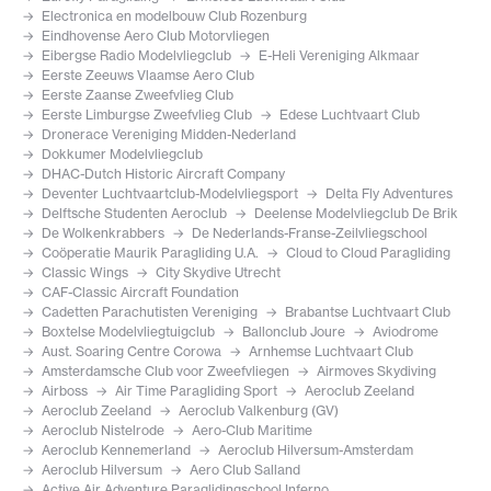
Electronica en modelbouw Club Rozenburg
Eindhovense Aero Club Motorvliegen
Eibergse Radio Modelvliegclub
E-Heli Vereniging Alkmaar
Eerste Zeeuws Vlaamse Aero Club
Eerste Zaanse Zweefvlieg Club
Eerste Limburgse Zweefvlieg Club
Edese Luchtvaart Club
Dronerace Vereniging Midden-Nederland
Dokkumer Modelvliegclub
DHAC-Dutch Historic Aircraft Company
Deventer Luchtvaartclub-Modelvliegsport
Delta Fly Adventures
Delftsche Studenten Aeroclub
Deelense Modelvliegclub De Brik
De Wolkenkrabbers
De Nederlands-Franse-Zeilvliegschool
Coöperatie Maurik Paragliding U.A.
Cloud to Cloud Paragliding
Classic Wings
City Skydive Utrecht
CAF-Classic Aircraft Foundation
Cadetten Parachutisten Vereniging
Brabantse Luchtvaart Club
Boxtelse Modelvliegtuigclub
Ballonclub Joure
Aviodrome
Aust. Soaring Centre Corowa
Arnhemse Luchtvaart Club
Amsterdamsche Club voor Zweefvliegen
Airmoves Skydiving
Airboss
Air Time Paragliding Sport
Aeroclub Zeeland
Aeroclub Zeeland
Aeroclub Valkenburg (GV)
Aeroclub Nistelrode
Aero-Club Maritime
Aeroclub Kennemerland
Aeroclub Hilversum-Amsterdam
Aeroclub Hilversum
Aero Club Salland
Active Air Adventure Paraglidingschool Inferno