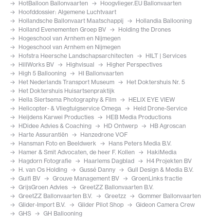
HotBalloon Ballonvaarten
Hoogvlieger.EU Ballonvaarten
Hoofddossier: Algemene Luchtvaart
Hollandsche Ballonvaart Maatschappij
Hollandia Ballooning
Holland Evenementen Groep BV
Holding the Drones
Hogeschool van Arnhem en Nijmegen
Hogeschool van Arnhem en Nijmegen
Hofstra Heersche Landschapsarchitecten
HILT | Services
HillWorks BV
Highvisual
Higher Perspectives
High 5 Ballooning
HI Ballonvaarten
Het Nederlands Transport Museum
Het Doktershuis Nr. 5
Het Doktershuis Huisartsenpraktijk
Hella Siertsema Photography & Film
HELIX EYE VIEW
Helicopter- & Vliegtuigservice Omega
Held Drone-Service
Heijdens Karwei Producties
HEB Media Productions
HDidee Advies & Coaching
HD Ontwerp
HB Agroscan
Harte Assurantiën
Hanzedrone VOF
Hansman Foto en Beeldwerk
Hans Peters Media B.V.
Hamer & Smit Advocaten, de heer F. Kollen
HakiMedia
Hagdorn Fotografie
Haarlems Dagblad
H4 Projekten BV
H. van Os Holding
Gussé Danny
Gull Design & Media B.V.
Guifi BV
Grouve Management BV
GroenLinks fractie
GrijsGroen Advies
GreetZZ Ballonvaarten B.V.
GreetZZ Ballonvaarten B.V.
Greetzz
Gommer Ballonvaarten
Glider-Import B.V.
Glider Pilot Shop
Gideon Camera Crew
GHS
GH Ballooning