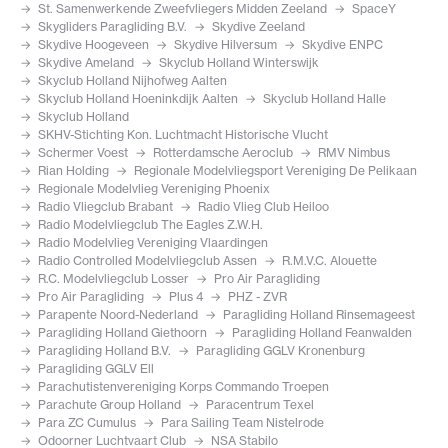
St. Samenwerkende Zweefvliegers Midden Zeeland
SpaceY
Skygliders Paragliding B.V.
Skydive Zeeland
Skydive Hoogeveen
Skydive Hilversum
Skydive ENPC
Skydive Ameland
Skyclub Holland Winterswijk
Skyclub Holland Nijhofweg Aalten
Skyclub Holland Hoeninkdijk Aalten
Skyclub Holland Halle
Skyclub Holland
SKHV-Stichting Kon. Luchtmacht Historische Vlucht
Schermer Voest
Rotterdamsche Aeroclub
RMV Nimbus
Rian Holding
Regionale Modelvliegsport Vereniging De Pelikaan
Regionale Modelvlieg Vereniging Phoenix
Radio Vliegclub Brabant
Radio Vlieg Club Heiloo
Radio Modelvliegclub The Eagles Z.W.H.
Radio Modelvlieg Vereniging Vlaardingen
Radio Controlled Modelvliegclub Assen
R.M.V.C. Alouette
R.C. Modelvliegclub Losser
Pro Air Paragliding
Pro Air Paragliding
Plus 4
PHZ - ZVR
Parapente Noord-Nederland
Paragliding Holland Rinsemageest
Paragliding Holland Giethoorn
Paragliding Holland Feanwalden
Paragliding Holland B.V.
Paragliding GGLV Kronenburg
Paragliding GGLV Ell
Parachutistenvereniging Korps Commando Troepen
Parachute Group Holland
Paracentrum Texel
Para ZC Cumulus
Para Sailing Team Nistelrode
Odoorner Luchtvaart Club
NSA Stabilo