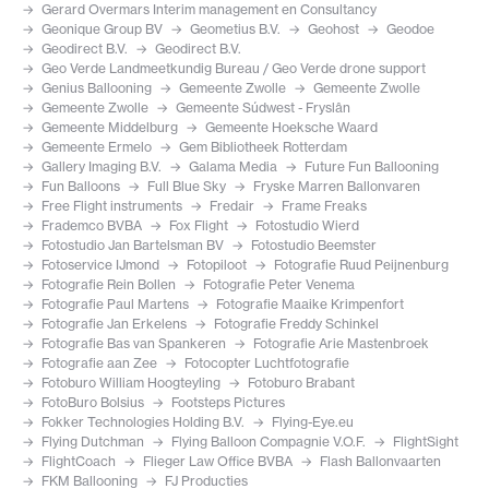
Gerard Overmars Interim management en Consultancy
Geonique Group BV
Geometius B.V.
Geohost
Geodoe
Geodirect B.V.
Geodirect B.V.
Geo Verde Landmeetkundig Bureau / Geo Verde drone support
Genius Ballooning
Gemeente Zwolle
Gemeente Zwolle
Gemeente Zwolle
Gemeente Súdwest - Fryslân
Gemeente Middelburg
Gemeente Hoeksche Waard
Gemeente Ermelo
Gem Bibliotheek Rotterdam
Gallery Imaging B.V.
Galama Media
Future Fun Ballooning
Fun Balloons
Full Blue Sky
Fryske Marren Ballonvaren
Free Flight instruments
Fredair
Frame Freaks
Frademco BVBA
Fox Flight
Fotostudio Wierd
Fotostudio Jan Bartelsman BV
Fotostudio Beemster
Fotoservice IJmond
Fotopiloot
Fotografie Ruud Peijnenburg
Fotografie Rein Bollen
Fotografie Peter Venema
Fotografie Paul Martens
Fotografie Maaike Krimpenfort
Fotografie Jan Erkelens
Fotografie Freddy Schinkel
Fotografie Bas van Spankeren
Fotografie Arie Mastenbroek
Fotografie aan Zee
Fotocopter Luchtfotografie
Fotoburo William Hoogteyling
Fotoburo Brabant
FotoBuro Bolsius
Footsteps Pictures
Fokker Technologies Holding B.V.
Flying-Eye.eu
Flying Dutchman
Flying Balloon Compagnie V.O.F.
FlightSight
FlightCoach
Flieger Law Office BVBA
Flash Ballonvaarten
FKM Ballooning
FJ Producties