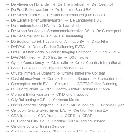
De Vliegende Hollander
De Thermiekbel
De Rozenhof
De Peel Ballonvaarten
De Naam in Beeld B.V.
De Meyer Franky
De Max Ballonvaarten (Luc Poppe)
De Luchtreiziger Ballonvaarten
De Landmeters B.V.
De Landmeetdienst B.V.
De Laat Media
De Kroon Service- en Schoonmaakdiensten BV
De Grasexpert
De Geheime Fabriek B.V.
De Bemanning
De Beeldenfabriek Illustratie en Animatie BV
Dava Film
DARPAS
Danny Bertels Ballooning BVBA
DAGIS (Dutch Aerial & Ground Imaging Solutions)
Dag & Dauw
DAeC-Mitglied
D66 fractie
D66 fractie
Cyclus Consultancy
CU fractie
Cross Country International
Croes Bouwtechnisch Ingenieursbureau B.V.
Cr3ate Immersive Content
Cr3ate Immersive Content
Costablanca4you
Contax Technical Support
Computerplan
Comceptum media BV
Colour-it
COERS Online Branding
CLSK/Stg Vkam
CLSK Hoofdkwartier Kabinet MPC 92A
Clement Ballonvaarten
CK Drone Inspectie
City Ballooning V.O.F.
ChrisVee Media
Chris Pennarts Fotografie
ChickAir Ballooning
Charles Dylan
Certicon Kwaliteitskeuringen B.V.
Centaur Pegasus B.V.
CDA fractie
CDA fractie
CCDS
CBAT
CB Richard Ellis B.V.
Caroline Suits & Rigging Service
Caroline Suits & Rigging Service
Caribbean Measurement Technologies B.V.
Cantique