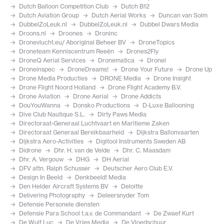
Dutch Balloon Competition Club
Dutch B12
Dutch Aviation Group
Dutch Aerial Works
Duncan van Solm
DubbelZoLeuk.nl
DubbelZoLeuk.nl
Dubbel Dwars Media
Droons.nl
Droones
Droninc
Dronevlucht.eu/ Aboriginal Beheer BV
DroneTopics
Droneteam Kenniscentrum Reeën
Drones2Fly
DroneQ Aerial Services
Dronematica
Dronel
Droneinspec
DroneDreams!
Drone Your Future
Drone Up
Drone Media Producties
DRONE Media
Drone Insight
Drone Flight Noord Holland
Drone Flight Academy B.V.
Drone Aviation
Drone Aerial
Drone Addicts
DouYouWanna
Donsko Productions
D-Luxe Ballooning
Dive Club Nautique S.L.
Dirty Paws Media
Directoraat-Generaal Luchtvaart en Maritieme Zaken
Directoraat Generaal Bereikbaarheid
Dijkstra Ballonvaarten
Dijkstra Aero-Activities
Digitool Instruments Sweden AB
Didrone
Dhr. H. van de Velde
Dhr. C. Maasdam
Dhr. A. Vergouw
DHG
DH Aerial
DFV attn. Ralph Schusser
Deutscher Aero Club E.V.
Design In Beeld
Denkbeeld! Media
Den Helder Aircraft Systems BV
Deloitte
Delivering Photography
Deleersnyder Tom
Defensie Personele diensten
Defensie Para School t.a.v. de Commandant
De Zwaef Kurt
De Wulf Luc
De Vries Media
De Vloedschuur