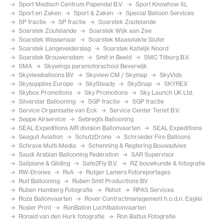
Sport Medisch Centrum Papendal B.V.
Sport Knowhow XL
Sport en Zaken
Sport & Zaken
Special Balloon Services
SP fractie
SP fractie
Soarstek Zoutelande
Soarstek Zoutelande
Soarstek Wijk aan Zee
Soarstek Wassenaar
Soarstek Maasvlakte Slufer
Soarstek Langevelderslag
Soarstek Katwijk Noord
Soarstek Brouwersdam
Smit in Beeld
SMC Tilburg B.V.
SMA
Skywings paramotorschool Beverwijk
Skyviewballoons BV
Skyview CM / Skymap
SkyVids
Skysupplies Europe
SkySteady
SkySnap
SKYREX
Skybox Promotions
Sky Promotions
Sky Launch UK Ltd.
Silverstar Ballooning
SGP fractie
SGP fractie
Service Organisatie van Eck
Service Center Terlet B.V.
Seppe Airservice
Sebregts Ballooning
SEAL Expeditions AIR division Ballonvaarten
SEAL Expeditions
Seagull Aviation
SchutzDrone
Schroeder Fire Balloons
Schrave Multi-Media
Schenning & Regtering Bouwadvies
Saudi Arabian Ballooning Federation
SAR Supervisor
Sailplane & Gliding
Safe2Fly B.V.
RZ bouwkunde & fotografie
RW-Drones
RvA
Rutger Lamers Fotoreportages
Ruif Ballooning
Ruben Smit Productions BV
Ruben Hamberg Fotografie
Rshot
RPAS Services
Roza Ballonvaarten
Rover Contractmanagement h.o.d.n. Eaglei
Rosier Print
RonBallon Luchtballonvaarten
Ronald van den Hurk fotografie
Ron Baltus Fotografie