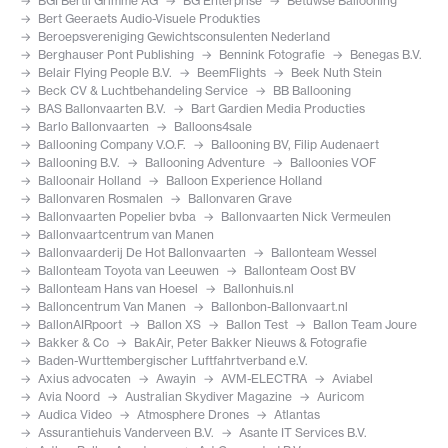
BGI Bertil Grimme AG
BG Enterprise
Betuwse Ballooning
Bert Geeraets Audio-Visuele Produkties
Beroepsvereniging Gewichtsconsulenten Nederland
Berghauser Pont Publishing
Bennink Fotografie
Benegas B.V.
Belair Flying People B.V.
BeemFlights
Beek Nuth Stein
Beck CV & Luchtbehandeling Service
BB Ballooning
BAS Ballonvaarten B.V.
Bart Gardien Media Producties
Barlo Ballonvaarten
Balloons4sale
Ballooning Company V.O.F.
Ballooning BV, Filip Audenaert
Ballooning B.V.
Ballooning Adventure
Balloonies VOF
Balloonair Holland
Balloon Experience Holland
Ballonvaren Rosmalen
Ballonvaren Grave
Ballonvaarten Popelier bvba
Ballonvaarten Nick Vermeulen
Ballonvaartcentrum van Manen
Ballonvaarderij De Hot Ballonvaarten
Ballonteam Wessel
Ballonteam Toyota van Leeuwen
Ballonteam Oost BV
Ballonteam Hans van Hoesel
Ballonhuis.nl
Balloncentrum Van Manen
Ballonbon-Ballonvaart.nl
BallonAIRpoort
Ballon XS
Ballon Test
Ballon Team Joure
Bakker & Co
BakAir, Peter Bakker Nieuws & Fotografie
Baden-Wurttembergischer Luftfahrtverband e.V.
Axius advocaten
Awayin
AVM-ELECTRA
Aviabel
Avia Noord
Australian Skydiver Magazine
Auricom
Audica Video
Atmosphere Drones
Atlantas
Assurantiehuis Vanderveen B.V.
Asante IT Services B.V.