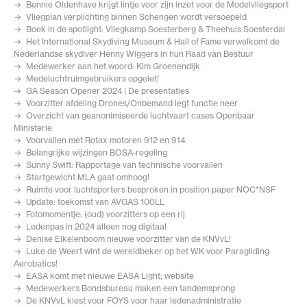
Bennie Oldenhave krijgt lintje voor zijn inzet voor de Modelvliegsport
Vliegplan verplichting binnen Schengen wordt versoepeld
Boek in de spotlight: Vliegkamp Soesterberg & Theehuis Soesterdal
Het International Skydiving Museum & Hall of Fame verwelkomt de
Nederlandse skydiver Henny Wiggers in hun Raad van Bestuur
Medewerker aan het woord: Kim Groenendijk
Medeluchtruimgebruikers opgelet!
GA Season Opener 2024 | De presentaties
Voorzitter afdeling Drones/Onbemand legt functie neer
Overzicht van geanonimiseerde luchtvaart cases Openbaar
Ministerie
Voorvallen met Rotax motoren 912 en 914
Belangrijke wijzingen BOSA-regeling
Sunny Swift: Rapportage van technische voorvallen
Startgewicht MLA gaat omhoog!
Ruimte voor luchtsporters besproken in position paper NOC*NSF
Update: toekomst van AVGAS 100LL
Fotomomentje: (oud) voorzitters op een rij
Ledenpas in 2024 alleen nog digitaal
Denise Eikelenboom nieuwe voorzitter van de KNVvL!
Luke de Weert wint de wereldbeker op het WK voor Paragliding
Aerobatics!
EASA komt met nieuwe EASA Light; website
Medewerkers Bondsbureau maken een tandemsprong
De KNVvL kiest voor FOYS voor haar ledenadministratie