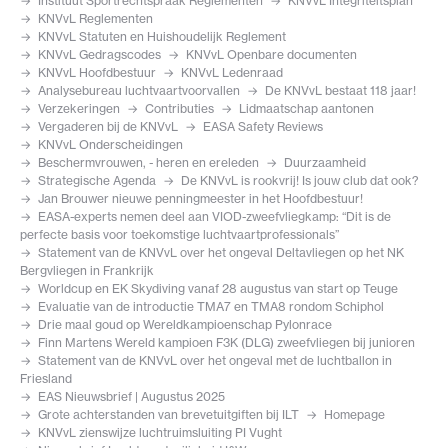
Instituut Sportrechtspraak Reglementen
KNVvL Integriteitsplan
KNVvL Reglementen
KNVvL Statuten en Huishoudelijk Reglement
KNVvL Gedragscodes
KNVvL Openbare documenten
KNVvL Hoofdbestuur
KNVvL Ledenraad
Analysebureau luchtvaartvoorvallen
De KNVvL bestaat 118 jaar!
Verzekeringen
Contributies
Lidmaatschap aantonen
Vergaderen bij de KNVvL
EASA Safety Reviews
KNVvL Onderscheidingen
Beschermvrouwen, - heren en ereleden
Duurzaamheid
Strategische Agenda
De KNVvL is rookvrij! Is jouw club dat ook?
Jan Brouwer nieuwe penningmeester in het Hoofdbestuur!
EASA-experts nemen deel aan VIOD-zweefvliegkamp: “Dit is de
perfecte basis voor toekomstige luchtvaartprofessionals”
Statement van de KNVvL over het ongeval Deltavliegen op het NK
Bergvliegen in Frankrijk
Worldcup en EK Skydiving vanaf 28 augustus van start op Teuge
Evaluatie van de introductie TMA7 en TMA8 rondom Schiphol
Drie maal goud op Wereldkampioenschap Pylonrace
Finn Martens Wereld kampioen F3K (DLG) zweefvliegen bij junioren
Statement van de KNVvL over het ongeval met de luchtballon in
Friesland
EAS Nieuwsbrief | Augustus 2025
Grote achterstanden van brevetuitgiften bij ILT
Homepage
KNVvL zienswijze luchtruimsluiting PI Vught