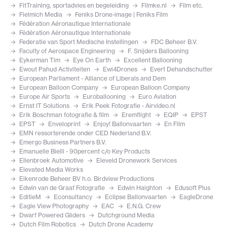
FitTraining, sportadvies en begeleiding
Filmke.nl
Film etc.
Fielmich Media
Feniks Drone-image | Feniks Film
Fédération Aéronautique Internationale
Fédération Aéronautique Internationale
Federatie van Sport Medische Instellingen
FDC Beheer B.V.
Faculty of Aerospace Engineering
F. Snijders Ballooning
Eykerman Tim
Eye On Earth
Excellent Ballooning
Ewout Pahud Activiteiten
Ewi4Drones
Evert Dehandschutter
European Parliament - Alliance of Liberals and Dem
European Balloon Company
European Balloon Company
Europe Air Sports
Euroballooning
Euro Aviation
Ernst IT Solutions
Erik Peek Fotografie - Airvideo.nl
Erik Boschman fotografie & film
Eremflight
EQIP
EPST
EPST
Enveloprint
Enjoy! Ballonvaarten
En Film
EMN ressorterende onder CED Nederland B.V.
Emergo Business Partners B.V.
Emanuelle Bielli - 90percent c/o Key Products
Ellenbroek Automotive
Eleveld Dronework Services
Elevated Media Works
Eikenrode Beheer BV h.o. Birdview Productions
Edwin van de Graaf Fotografie
Edwin Haighton
Edusoft Plus
EditieM
Econsultancy
Eclipse Ballonvaarten
EagleDrone
Eagle View Photography
EAC
E.N.G. Crew
Dwarf Powered Gliders
Dutchground Media
Dutch Film Robotics
Dutch Drone Academy