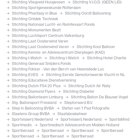
Stichting Vliegveld Hoogeveen
Stichting V.I.O.D. (GEEN LID)
Stichting Sportgeneeskunde Rotterdam
Stichting Phantasy in Blue
Stichting Oordt Ballooning
Stichting Ontdek Techniek
Stichting Natonaal Lucht- en Ruimtevaart Fonds
Stichting Monumenten Bezit
Stichting Luchtsport Centrum Valkenburg
Stichting Laat Oosterwind Varen
Stichting Laat Oostenwind Varen
Stichting Kool Balloon
Stichting Kennis- en Adviescentrum Dierplagen (KAD)
Stichting I-Watch
Stichting I-Watch
Stichting Hotel Charlie
Stichting Generaal Snijders Fonds
Stichting Fokker - Van den Berch van Heemstede Luc
Stichting EVES
Stichting Eerste Gemotoriseerde Vlucht in NL
Stichting Educatieve Dienstverlening
Stichting Dutch FS4 20 Plus
Stichting Dutch Air Rally
Stichting Diamond Flyers
Stichting Diabeter
Stichting Ballonteam Limburg
Stichting Ballon De Blauwe Vogel
Stg. Ballonsport Friesland
Stepforward B.V.
Step in Ballooning BVBA
Stefan van 't Pad Fotografie
Staelens Group BVBA
Staatsbosbeheer
Sportvisserij Nederland
Sportvisserij Nederland
SportsMind
Sportmedix
Sportmedisch Adviescentrum Midden Holland
Sportberaad
Sportberaad
Sportberaad
Sportberaad
Sportberaad
Sportberaad
Sportberaad