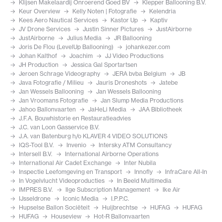
Klijsen Makelaardij Onroerend Goed BV
Klepper Ballooning B.V.
Keur Overview
Kelly Noten | Fotografie
Kelendria
Kees Aero Nautical Services
Kastor Up
Kaptiv
JV Drone Services
Justin Sinner Pictures
JustAirborne
JustAirborne
Julius Media
JR Ballooning
Joris De Flou (LevelUp Ballooning)
johankezer.com
Johan Kalthof
Joachim
JJ Video Productions
JH Production
Jessica Gal Sportartsen
Jeroen Schrage Videography
JERA bvba Belgium
JB
Java Fotografie / Milieu
Jauris Droneshots
Jatebe
Jan Wessels Ballooning
Jan Wessels Ballooning
Jan Vroomans Fotografie
Jan Slump Media Productions
Jahoo Ballonvaarten
JaHeLi Media
JAA Bibliotheek
J.F.A. Bouwhistorie en Restauratieadvies
J.C. van Loon Gasservice B.V.
J.A. van Batenburg h/o KLAVER 4 VIDEO SOLUTIONS
IQS-Tool B.V.
Invenio
Intersky ATM Consultancy
Intersell B.V.
International Airborne Operations
International Air Cadet Exchange
Inter Nubila
Inspectie Leefomgeving en Transport
Innofly
InfraCare All-In
In Vogelvlucht Videoproducties
In Beeld Multimedia
IMPRES B.V.
Ilge Subscription Management
Ike Air
IJsseldrone
Iconic Media
I.P.P.C.
Hupselse Ballon Sociëteit
Huijbrechtse
HUFAG
HUFAG
HUFAG
Houseview
Hot-R Ballonvaarten