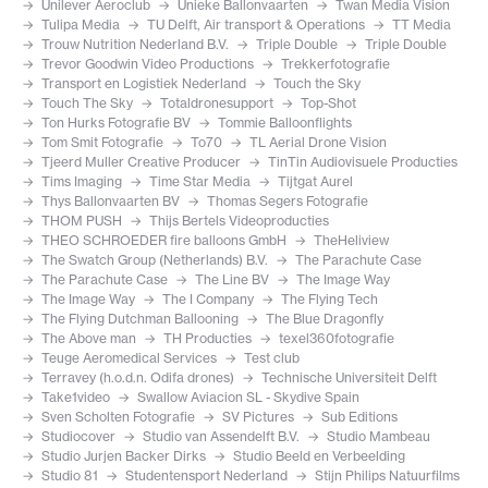
Unilever Aeroclub
Unieke Ballonvaarten
Twan Media Vision
Tulipa Media
TU Delft, Air transport & Operations
TT Media
Trouw Nutrition Nederland B.V.
Triple Double
Triple Double
Trevor Goodwin Video Productions
Trekkerfotografie
Transport en Logistiek Nederland
Touch the Sky
Touch The Sky
Totaldronesupport
Top-Shot
Ton Hurks Fotografie BV
Tommie Balloonflights
Tom Smit Fotografie
To70
TL Aerial Drone Vision
Tjeerd Muller Creative Producer
TinTin Audiovisuele Producties
Tims Imaging
Time Star Media
Tijtgat Aurel
Thys Ballonvaarten BV
Thomas Segers Fotografie
THOM PUSH
Thijs Bertels Videoproducties
THEO SCHROEDER fire balloons GmbH
TheHeliview
The Swatch Group (Netherlands) B.V.
The Parachute Case
The Parachute Case
The Line BV
The Image Way
The Image Way
The I Company
The Flying Tech
The Flying Dutchman Ballooning
The Blue Dragonfly
The Above man
TH Producties
texel360fotografie
Teuge Aeromedical Services
Test club
Terravey (h.o.d.n. Odifa drones)
Technische Universiteit Delft
Take1video
Swallow Aviacion SL - Skydive Spain
Sven Scholten Fotografie
SV Pictures
Sub Editions
Studiocover
Studio van Assendelft B.V.
Studio Mambeau
Studio Jurjen Backer Dirks
Studio Beeld en Verbeelding
Studio 81
Studentensport Nederland
Stijn Philips Natuurfilms