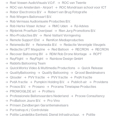
Roel Vossen AudioVisuals V.O.F.
ROC van Twente
ROC van Amsterdam - Airport
ROC Mondriaan school voor ICT
Robor Electronics B.V
Robert van Brug Fotografie
Rob Wiegers Ballonvaart B.V.
Rob Vermaas Audiovisuele Producties B.V.
Rob Herke Visser Acteur
RMC Uden
RJ-Advies
Rijnbrink Proeftuin Overijssel
Rien Jurg Promotions B.V.
Rho-Producties BV
René Vaillant Vormgeving
Remote Support Elst
RemKon Mediaproducties
Reismedia BV
Reismedia B.V.
Redactie Verenigde Vleugels
Redactie LIFT Magazine
Red Balloon
RECRON
RECRON
Recover Ballooning BV
RDM Rob Drone Montage
RCPT
RayFlight
RayFlight
Rainbow Design GmbH
Rabbits Ballooning Team
QuickWorks Video & Multimedia Productions
Quick Release
QualityBallooning
Quality Ballooning
Qroost Beeldmakers
Qlouder
PVV fractie
PVV fractie
PvdA fractie
PvdA fractie
Pumpkin Holding B.V.
Publicit-air
Providens
Prosos B.V.
Prosano
Prorama Timelapse Producties
PROMOGILDE srl
Profilers
Professionele Ballonvaarders Nederland
Procee Consultancy
ProBalloon Joure B.V.
Pro Vino
Prinsen Zandbergen Garantiemakelaars
Portoshop.nl / Controlvisie
Politie Landelijke Eenheid, Dienst Infrastructuur,
Politie