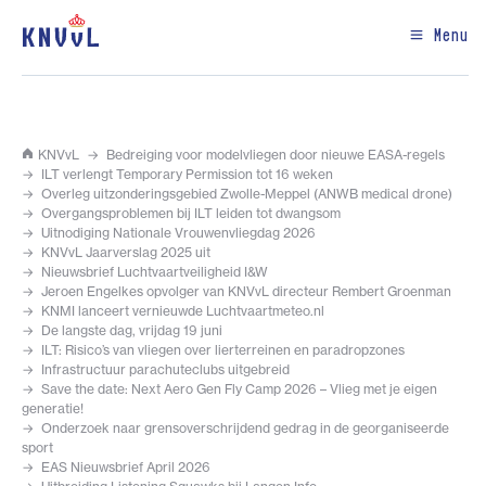
Menu
KNVvL
Bedreiging voor modelvliegen door nieuwe EASA-regels
ILT verlengt Temporary Permission tot 16 weken
Overleg uitzonderingsgebied Zwolle-Meppel (ANWB medical drone)
Overgangsproblemen bij ILT leiden tot dwangsom
Uitnodiging Nationale Vrouwenvliegdag 2026
KNVvL Jaarverslag 2025 uit
Nieuwsbrief Luchtvaartveiligheid I&W
Jeroen Engelkes opvolger van KNVvL directeur Rembert Groenman
KNMI lanceert vernieuwde Luchtvaartmeteo.nl
De langste dag, vrijdag 19 juni
ILT: Risico’s van vliegen over lierterreinen en paradropzones
Infrastructuur parachuteclubs uitgebreid
Save the date: Next Aero Gen Fly Camp 2026 – Vlieg met je eigen
generatie!
Onderzoek naar grensoverschrijdend gedrag in de georganiseerde
sport
EAS Nieuwsbrief April 2026