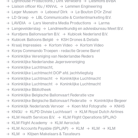
Lighthouse Productions / Dirk Verwoerd
Liesmons BVBA
Liaison officer Klu / KNVvL
Lemmen Engineering
Leger Museum
Leboeuf Dirk
Le Bouton D'Or Zinal
LD Groep
LBL Communicatie & Contentmarketing B.V.
LAVIDIA
Lars Veenstra Media Productions
Larma
Langevelderslag
Landmeetkundig en adviesbureau Meet B.V.
Kurstjens Ballonvaarten B.V.
Kubicek Nederland B.V.
Kubicek Balloons België
KSH Drones & Details
Kraaij Impressies
Kortom Video
Kortom Video
Korps Commando Troepen - redactie Groene Baret
Koninklijke Vereniging van Nederlandse Reders
Koninklijke Nederlandse Jagersvereniging
Koninklijke Luchtmacht,
Koninklijke Luchtmacht DOP afd. jachtvliegtuig
Koninklijke Luchtmacht
Koninklijke Luchtmacht
Koninklijke Luchtmacht
Koninklijke Luchtmacht
Koninklijke Bibliotheek
Koninklijke Belgische Ballonvaart Federatie vzw
Koninklijke Belgische Ballonvaart Federatie
Koninklijke Begeer
Koninklijk Nederlands Vervoer
Koen Mol Fotografie
KNHS
KNGU
KLPD Divisie Luchtvaart
KLM Royal Dutch Airlines
KLM Health Services B.V.
KLM Flight Operations SPL/AO
KLM Flight Academy
KLM Aeroclub
KLM Accounts Payable (SPL/AP)
KLM
KLM
KLM
KLM
Klijsen Makelaars & Taxateurs