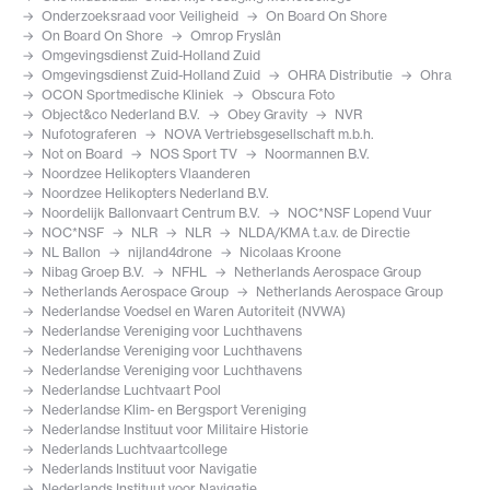
Onderzoeksraad voor Veiligheid
On Board On Shore
On Board On Shore
Omrop Fryslân
Omgevingsdienst Zuid-Holland Zuid
Omgevingsdienst Zuid-Holland Zuid
OHRA Distributie
Ohra
OCON Sportmedische Kliniek
Obscura Foto
Object&co Nederland B.V.
Obey Gravity
NVR
Nufotograferen
NOVA Vertriebsgesellschaft m.b.h.
Not on Board
NOS Sport TV
Noormannen B.V.
Noordzee Helikopters Vlaanderen
Noordzee Helikopters Nederland B.V.
Noordelijk Ballonvaart Centrum B.V.
NOC*NSF Lopend Vuur
NOC*NSF
NLR
NLR
NLDA/KMA t.a.v. de Directie
NL Ballon
nijland4drone
Nicolaas Kroone
Nibag Groep B.V.
NFHL
Netherlands Aerospace Group
Netherlands Aerospace Group
Netherlands Aerospace Group
Nederlandse Voedsel en Waren Autoriteit (NVWA)
Nederlandse Vereniging voor Luchthavens
Nederlandse Vereniging voor Luchthavens
Nederlandse Vereniging voor Luchthavens
Nederlandse Luchtvaart Pool
Nederlandse Klim- en Bergsport Vereniging
Nederlandse Instituut voor Militaire Historie
Nederlands Luchtvaartcollege
Nederlands Instituut voor Navigatie
Nederlands Instituut voor Navigatie