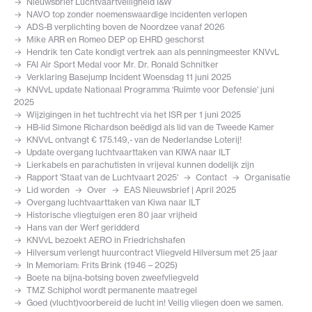
Nieuwsbrief Luchtvaartveiligheid I&W
NAVO top zonder noemenswaardige incidenten verlopen
ADS-B verplichting boven de Noordzee vanaf 2026
Mike ARR en Romeo DEP op EHRD geschorst
Hendrik ten Cate kondigt vertrek aan als penningmeester KNVvL
FAI Air Sport Medal voor Mr. Dr. Ronald Schnitker
Verklaring Basejump Incident Woensdag 11 juni 2025
KNVvL update Nationaal Programma ‘Ruimte voor Defensie' juni
2025
Wijzigingen in het tuchtrecht via het ISR per 1 juni 2025
HB-lid Simone Richardson beëdigd als lid van de Tweede Kamer
KNVvL ontvangt € 175.149,- van de Nederlandse Loterij!
Update overgang luchtvaarttaken van KIWA naar ILT
Lierkabels en parachutisten in vrijeval kunnen dodelijk zijn
Rapport 'Staat van de Luchtvaart 2025'
Contact
Organisatie
Lid worden
Over
EAS Nieuwsbrief | April 2025
Overgang luchtvaarttaken van Kiwa naar ILT
Historische vliegtuigen eren 80 jaar vrijheid
Hans van der Werf geridderd
KNVvL bezoekt AERO in Friedrichshafen
Hilversum verlengt huurcontract Vliegveld Hilversum met 25 jaar
In Memoriam: Frits Brink (1946 – 2025)
Boete na bijna-botsing boven zweefvliegveld
TMZ Schiphol wordt permanente maatregel
Goed (vlucht)voorbereid de lucht in! Veilig vliegen doen we samen.