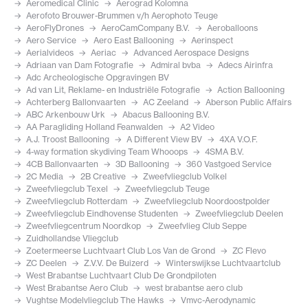
Aeromedical Clinic
Aerograd Kolomna
Aerofoto Brouwer-Brummen v/h Aerophoto Teuge
AeroFlyDrones
AeroCamCompany B.V.
Aeroballoons
Aero Service
Aero East Ballooning
Aerinspect
Aerialvideos
Aeriac
Advanced Aerospace Designs
Adriaan van Dam Fotografie
Admiral bvba
Adecs Airinfra
Adc Archeologische Opgravingen BV
Ad van Lit, Reklame- en Industriële Fotografie
Action Ballooning
Achterberg Ballonvaarten
AC Zeeland
Aberson Public Affairs
ABC Arkenbouw Urk
Abacus Ballooning B.V.
AA Paragliding Holland Feanwalden
A2 Video
A.J. Troost Ballooning
A Different View BV
4XA V.O.F.
4-way formation skydiving Team Whooops
4SMA B.V.
4CB Ballonvaarten
3D Ballooning
360 Vastgoed Service
2C Media
2B Creative
Zweefvliegclub Volkel
Zweefvliegclub Texel
Zweefvliegclub Teuge
Zweefvliegclub Rotterdam
Zweefvliegclub Noordoostpolder
Zweefvliegclub Eindhovense Studenten
Zweefvliegclub Deelen
Zweefvliegcentrum Noordkop
Zweefvlieg Club Seppe
Zuidhollandse Vliegclub
Zoetermeerse Luchtvaart Club Los Van de Grond
ZC Flevo
ZC Deelen
Z.V.V. De Buizerd
Winterswijkse Luchtvaartclub
West Brabantse Luchtvaart Club De Grondpiloten
West Brabantse Aero Club
west brabantse aero club
Vughtse Modelvliegclub The Hawks
Vmvc-Aerodynamic