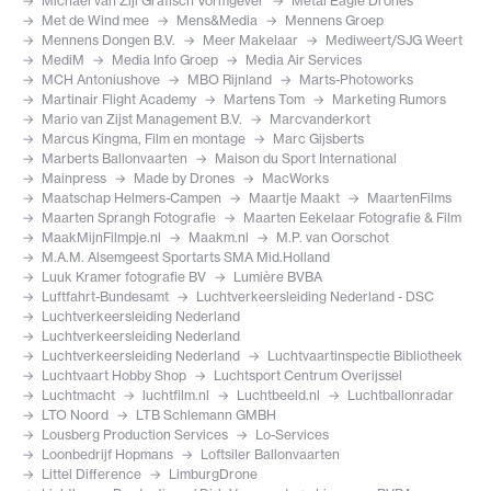
Michael van Zijl Grafisch Vormgever
Metal Eagle Drones
Met de Wind mee
Mens&Media
Mennens Groep
Mennens Dongen B.V.
Meer Makelaar
Mediweert/SJG Weert
MediM
Media Info Groep
Media Air Services
MCH Antoniushove
MBO Rijnland
Marts-Photoworks
Martinair Flight Academy
Martens Tom
Marketing Rumors
Mario van Zijst Management B.V.
Marcvanderkort
Marcus Kingma, Film en montage
Marc Gijsberts
Marberts Ballonvaarten
Maison du Sport International
Mainpress
Made by Drones
MacWorks
Maatschap Helmers-Campen
Maartje Maakt
MaartenFilms
Maarten Sprangh Fotografie
Maarten Eekelaar Fotografie & Film
MaakMijnFilmpje.nl
Maakm.nl
M.P. van Oorschot
M.A.M. Alsemgeest Sportarts SMA Mid.Holland
Luuk Kramer fotografie BV
Lumière BVBA
Luftfahrt-Bundesamt
Luchtverkeersleiding Nederland - DSC
Luchtverkeersleiding Nederland
Luchtverkeersleiding Nederland
Luchtverkeersleiding Nederland
Luchtvaartinspectie Bibliotheek
Luchtvaart Hobby Shop
Luchtsport Centrum Overijssel
Luchtmacht
luchtfilm.nl
Luchtbeeld.nl
Luchtballonradar
LTO Noord
LTB Schlemann GMBH
Lousberg Production Services
Lo-Services
Loonbedrijf Hopmans
Loftsiler Ballonvaarten
Littel Difference
LimburgDrone