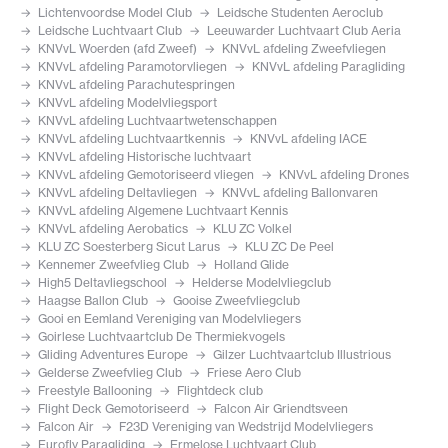
Lichtenvoordse Model Club
Leidsche Studenten Aeroclub
Leidsche Luchtvaart Club
Leeuwarder Luchtvaart Club Aeria
KNVvL Woerden (afd Zweef)
KNVvL afdeling Zweefvliegen
KNVvL afdeling Paramotorvliegen
KNVvL afdeling Paragliding
KNVvL afdeling Parachutespringen
KNVvL afdeling Modelvliegsport
KNVvL afdeling Luchtvaartwetenschappen
KNVvL afdeling Luchtvaartkennis
KNVvL afdeling IACE
KNVvL afdeling Historische luchtvaart
KNVvL afdeling Gemotoriseerd vliegen
KNVvL afdeling Drones
KNVvL afdeling Deltavliegen
KNVvL afdeling Ballonvaren
KNVvL afdeling Algemene Luchtvaart Kennis
KNVvL afdeling Aerobatics
KLU ZC Volkel
KLU ZC Soesterberg Sicut Larus
KLU ZC De Peel
Kennemer Zweefvlieg Club
Holland Glide
High5 Deltavliegschool
Helderse Modelvliegclub
Haagse Ballon Club
Gooise Zweefvliegclub
Gooi en Eemland Vereniging van Modelvliegers
Goirlese Luchtvaartclub De Thermiekvogels
Gliding Adventures Europe
Gilzer Luchtvaartclub Illustrious
Gelderse Zweefvlieg Club
Friese Aero Club
Freestyle Ballooning
Flightdeck club
Flight Deck Gemotoriseerd
Falcon Air Griendtsveen
Falcon Air
F23D Vereniging van Wedstrijd Modelvliegers
Eurofly Paragliding
Ermelose Luchtvaart Club