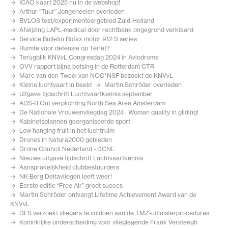
ICAO kaart 2025 nu in de webshop!
Arthur “Tuur” Jongeneelen overleden
BVLOS test/experimenteergebied Zuid-Holland
Afwijzing LAPL-medical door rechtbank ongegrond verklaard
Service Bulletin Rotax motor 912 S series
Ruimte voor defensie op Terlet?
Terugblik KNVvL Congresdag 2024 in Aviodrome
OVV rapport bijna botsing in de Rotterdam CTR
Marc van den Tweel van NOC*NSF bezoekt de KNVvL
Kleine luchtvaart in beeld
Martin Schröder overleden
Uitgave tijdschrift Luchtvaartkennis september
ADS-B Out verplichting North Sea Area Amsterdam
De Nationale Vrouwenvliegdag 2024 : Woman quality in gliding!
Kabinetsplannen georganiseerde sport
Low hanging fruit in het luchtruim
Drones in Natura2000 gebieden
Drone Council Nederland - DCNL
Nieuwe uitgave tijdschrift Luchtvaartkennis
Aansprakelijkheid clubbestuurders
NK-Berg Deltavliegen leeft weer!
Eerste editie “Free Air” groot succes
Martin Schröder ontvangt Lifetime Achievement Award van de
KNVvL
DFS verzoekt vliegers te voldoen aan de TMZ-uitluisterprocedures
Koninklijke onderscheiding voor vlieglegende Frank Versteegh