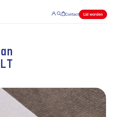
Lid worden
Contact
van
ILT