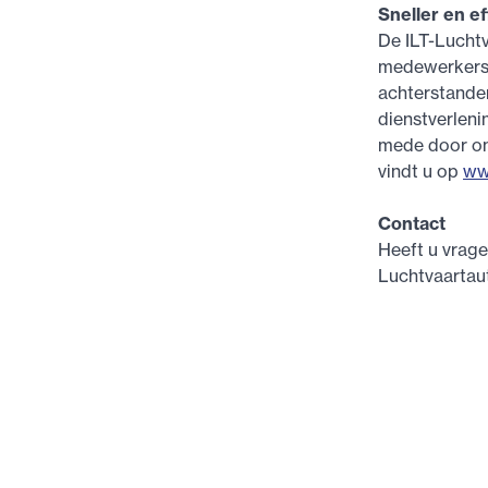
Sneller en ef
De ILT-Luchtv
medewerkers o
achterstanden
dienstverleni
mede door on
vindt u op
ww
Contact
Heeft u vrage
Luchtvaartaut