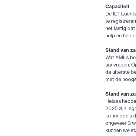
Capaciteit
De ILT-Luchtv
te registrere
het lastig da
hulp en hebbe
Stand van z
Wat AML’s bet
aanvragen. Op
de uiterste b
met de hoogst
Stand van z
Helaas hebben
2025 zijn ing
is inmiddels 
ongeveer 3 w
kunnen we st