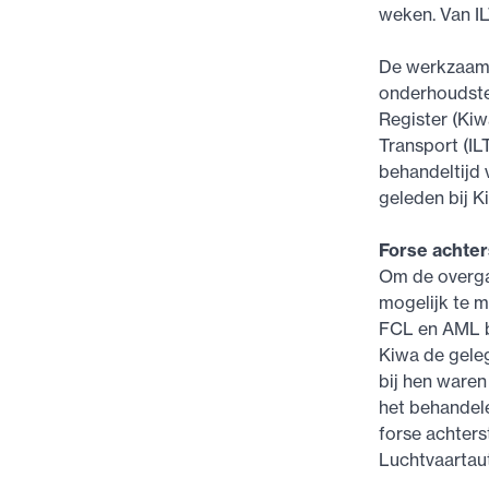
weken. Van IL
De werkzaamh
onderhoudstec
Register (Kiw
Transport (IL
behandeltijd 
geleden bij K
Forse achte
Om de overgan
mogelijk te m
FCL en AML b
Kiwa de gele
bij hen waren
het behandele
forse achters
Luchtvaartaut