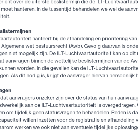
richt over de uiterste beslistermijn die de ILT-Luchtvaartauto
 moet hanteren. In de tussentijd behandelen we wel de aanv
teit.
eslistermijnen
artautoriteit hanteert bij de afhandeling en prioritering van 
 Algemene wet bestuursrecht (Awb). Gevolg daarvan is onde
n niet mogelijk zijn. De ILT-Luchtvaartautoriteit kan op di
t aanvragen binnen de wettelijke beslistermijnen van de A
unnen worden. In die gevallen kan de ILT-Luchtvaartautorite
gen. Als dit nodig is, krijgt de aanvrager hiervan persoonlijk 
ragen
 dat aanvragers onzeker zijn over de status van hun aanvraag
werkelijk aan de ILT-Luchtvaartautoriteit is overgedragen.
n om tijdelijk geen statusvragen te behandelen. Reden is da
apaciteit willen inzetten voor de registratie en afhandeling 
arom werken we ook niet aan eventuele tijdelijke oplossing