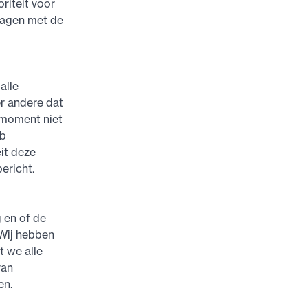
riteit voor
ragen met de
alle
r andere dat
t moment niet
wb
it deze
bericht.
 en of de
 Wij hebben
t we alle
van
en.