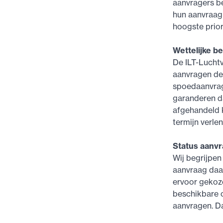
aanvragers be
hun aanvraag
hoogste priori
Wettelijke b
De ILT-Luchtva
aanvragen de
spoedaanvrage
garanderen da
afgehandeld k
termijn verlen
Status aanv
Wij begrijpen
aanvraag daad
ervoor gekoze
beschikbare c
aanvragen. Da