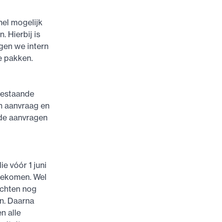
nel mogelijk
. Hierbij is
jgen we intern
e pakken.
 bestaande
n aanvraag en
 de aanvragen
e vóór 1 juni
rgekomen. Wel
achten nog
n. Daarna
n alle