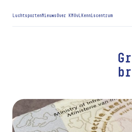
Luchtsporten
Nieuws
Over KNVvL
Kenniscentrum
Gr
br