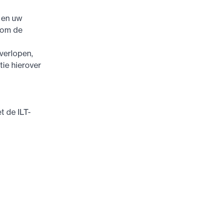
, en uw
n om de
 verlopen,
ie hierover
t de ILT-