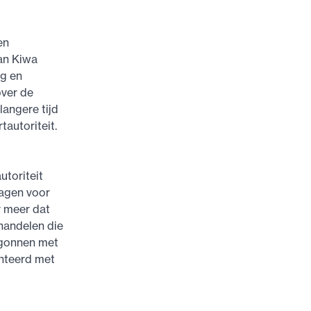
en
an Kiwa
ng en
over de
langere tijd
tautoriteit.
utoriteit
ragen voor
 meer dat
handelen die
begonnen met
onteerd met