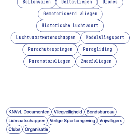
Ballonvaren
Deltavliegen
Drones
Gemotoriseerd vliegen
Historische luchtvaart
Luchtvaartwetenschappen
Modelvliegsport
Parachutespringen
Paragliding
Paramotorvliegen
Zweefvliegen
KNVvL Documenten
Vliegveiligheid
Bondsbureau
Lidmaatschappen
Veilige Sportomgeving
Vrijwilligers
Clubs
Organisatie