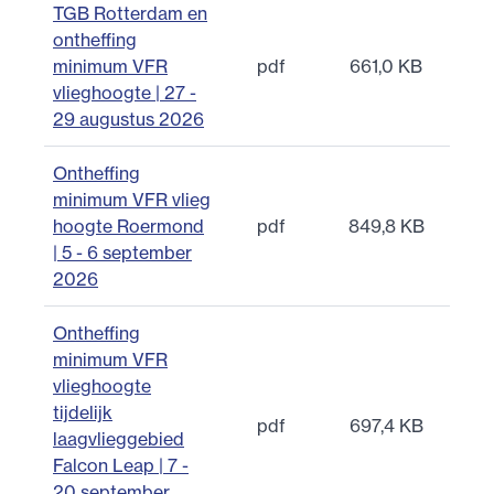
TGB Rotterdam en
ontheffing
minimum VFR
pdf
661,0 KB
vlieghoogte | 27 -
29 augustus 2026
Ontheffing
minimum VFR vlieg
hoogte Roermond
pdf
849,8 KB
| 5 - 6 september
2026
Ontheffing
minimum VFR
vlieghoogte
tijdelijk
pdf
697,4 KB
laagvlieggebied
Falcon Leap | 7 -
20 september