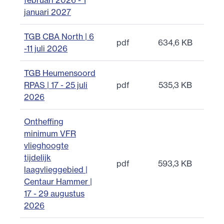
februari 2026 - 1
januari 2027
TGB CBA North | 6
pdf
634,6 KB
-11 juli 2026
TGB Heumensoord
RPAS | 17 - 25 juli
pdf
535,3 KB
2026
Ontheffing
minimum VFR
vlieghoogte
tijdelijk
pdf
593,3 KB
laagvlieggebied |
Centaur Hammer |
17 - 29 augustus
2026