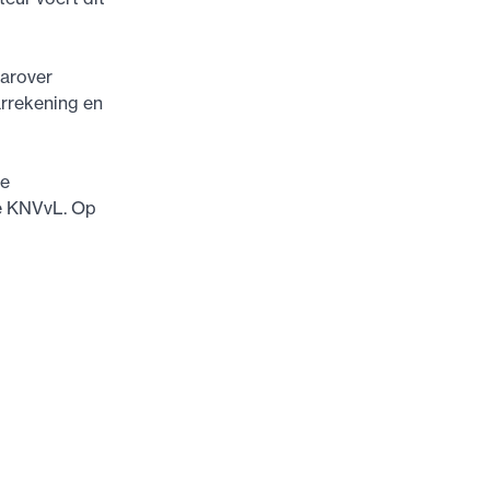
aarover
arrekening en
de
de KNVvL. Op