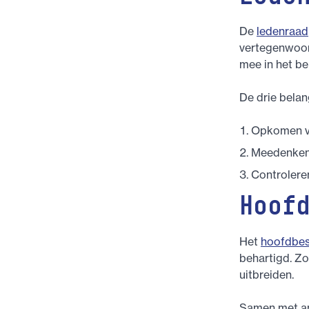
De
ledenraad
vertegenwoord
mee in het be
De drie belan
Opkomen vo
Meedenken 
Controlere
Hoof
Het
hoofdbes
behartigd. Z
uitbreiden.
Samen met and