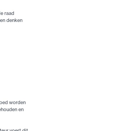
de raad
) en denken
 goed worden
behouden en
eur voert dit