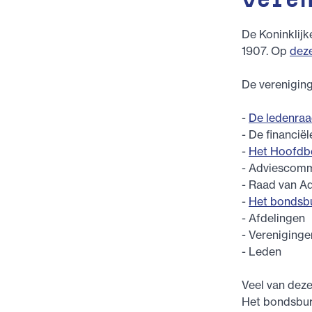
Vere
De Koninklijk
1907. Op
dez
De vereniging
-
De ledenra
- De financië
-
Het Hoofdb
- Adviescomm
- Raad van A
-
Het bondsb
- Afdelingen
- Vereniginge
- Leden
Veel van deze
Het bondsbure