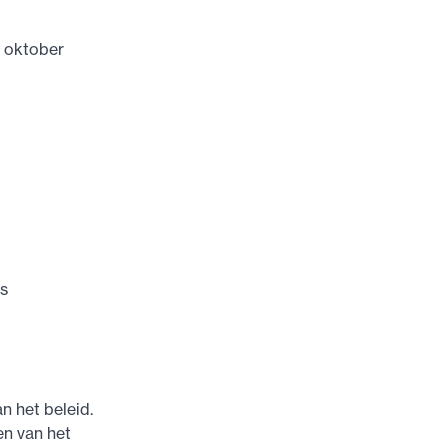
9 oktober
s
n het beleid.
en van het