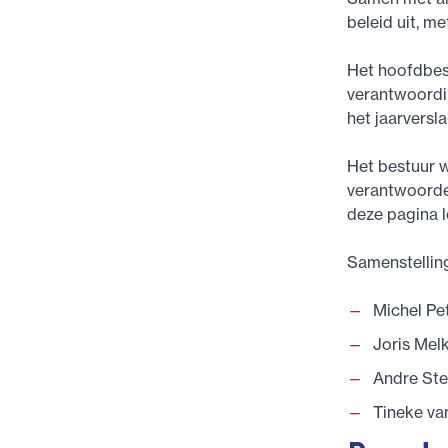
beleid uit, m
Het hoofdbest
verantwoordin
het jaarversla
Het bestuur w
verantwoordel
deze pagina l
Samenstellin
Michel Pe
Joris Mel
Andre Ste
Tineke va