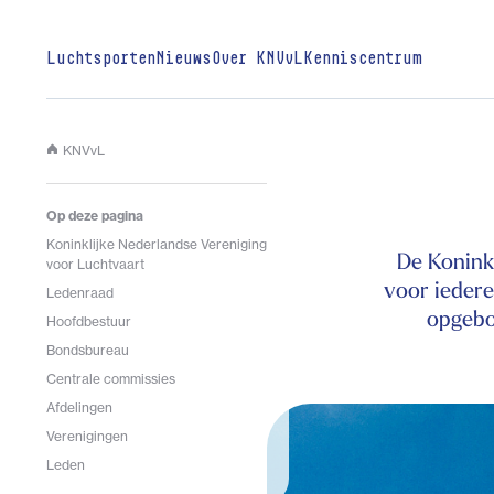
Luchtsporten
Nieuws
Over KNVvL
Kenniscentrum
KNVvL
Op deze pagina
Koninklijke Nederlandse Vereniging
De Koninkl
voor Luchtvaart
voor iedere
Ledenraad
opgebo
Hoofdbestuur
Bondsbureau
Centrale commissies
Afdelingen
Verenigingen
Leden