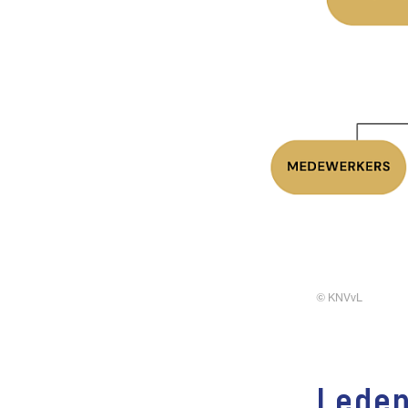
© KNVvL
Lede