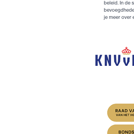
beleid. In de
bevoegdheden
je meer over 