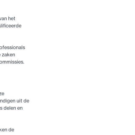
van het
lificeerde
ofessionals
e zaken
commissies.
ze
digen uit de
s delen en
ken de