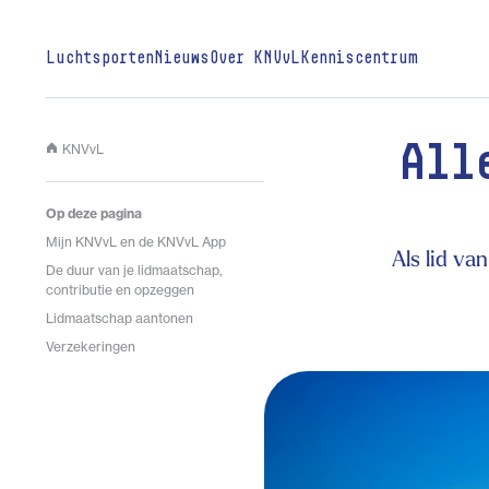
Luchtsporten
Nieuws
Over KNVvL
Kenniscentrum
KNVvL
All
Op deze pagina
Mijn KNVvL en de KNVvL App
Als lid va
De duur van je lidmaatschap,
contributie en opzeggen
Lidmaatschap aantonen
Verzekeringen