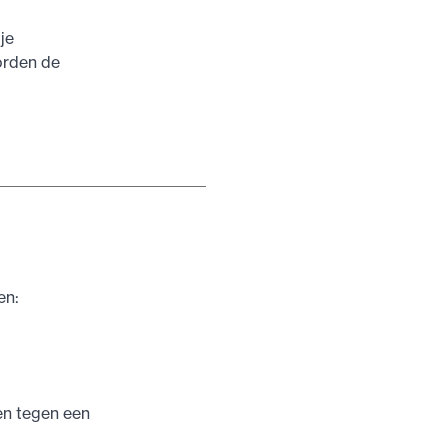
je
orden de
en:
en tegen een