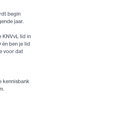
rdt begin
ende jaar.
e KNVvL lid in
 én ben je lid
ie voor dat
ze kennisbank
m.