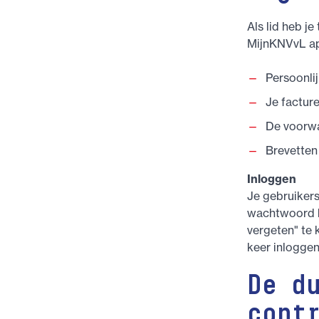
Als lid heb j
MijnKNVvL app
Persoonli
Je facture
De voorwa
Brevetten
Inloggen
Je gebruiker
wachtwoord k
vergeten" te 
keer inloggen
De d
cont