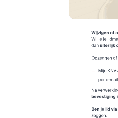
Wijzigen of 
Wil je je lid
dan
uiterlij
Opzeggen of w
Mijn KNV
per e-mai
Na verwerking
bevestiging i
Ben je lid vi
zeggen.