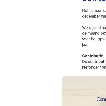
Het lidmaats
december van 
Word je lid n
de maand okto
voor het opvo
jaar.
Contributie
De contributi
hieronder tre
Cont