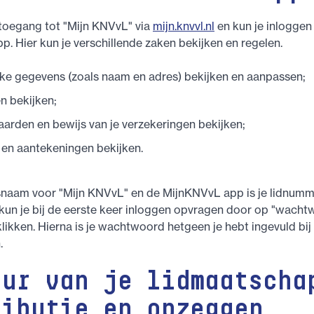
e toegang tot "Mijn KNVvL" via
mijn.knvvl.nl
en kun je inloggen
. Hier kun je verschillende zaken bekijken en regelen.
jke gegevens (zoals naam en adres) bekijken en aanpassen;
n bekijken;
arden en bewijs van je verzekeringen bekijken;
 en aantekeningen bekijken.
snaam voor "Mijn KNVvL" en de MijnKNVvL app is je lidnumm
un je bij de eerste keer inloggen opvragen door op "wach
klikken. Hierna is je wachtwoord hetgeen je hebt ingevuld bij
.
uur van je lidmaatscha
ributie en opzeggen