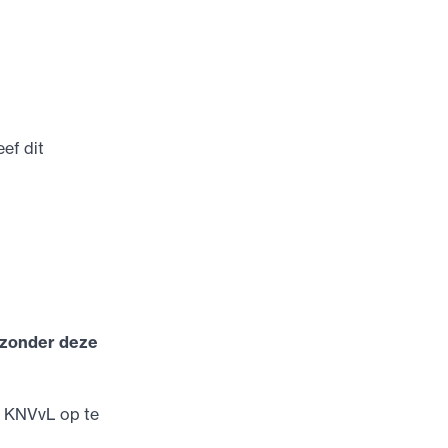
eef dit
 zonder deze
de KNVvL op te