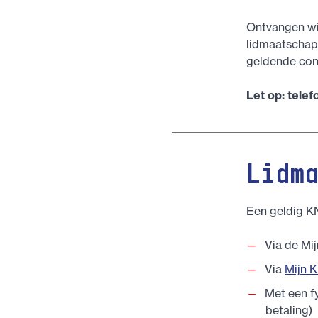
Ontvangen wi
lidmaatschap
geldende cont
Let op: telef
Lidm
Een geldig K
Via de M
Via
Mijn 
Met een f
betaling)