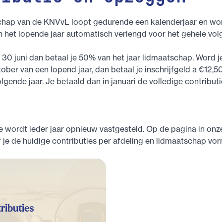
chap van de KNVvL loopt gedurende een kalenderjaar en wo
het lopende jaar automatisch verlengd voor het gehele volg
a 30 juni dan betaal je 50% van het jaar lidmaatschap. Word j
ber van een lopend jaar, dan betaal je inschrijfgeld a €12,50
lgende jaar. Je betaald dan in januari de volledige contribut
e wordt ieder jaar opnieuw vastgesteld. Op de pagina in on
f je de huidige contributies per afdeling en lidmaatschap vor
ributies