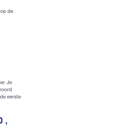
 op de
er. Je
twoord
 de eerste
p,