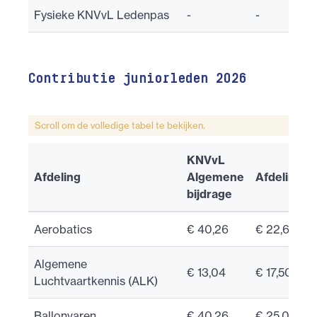
Fysieke KNVvL Ledenpas
-
-
Contributie juniorleden 2026
Scroll om de volledige tabel te bekijken.
KNVvL
Afdeling
Algemene
Afdelingst
bijdrage
Aerobatics
€ 40,26
€ 22,60
Algemene
€ 13,04
€ 17,50
Luchtvaartkennis (ALK)
Ballonvaren
€ 40,26
€ 25,00