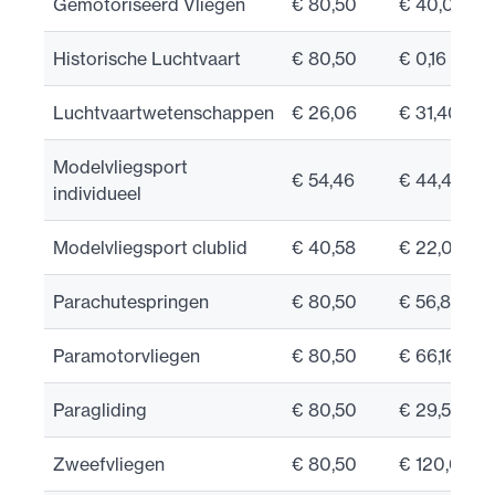
Gemotoriseerd Vliegen
€ 80,50
€ 40,00
Historische Luchtvaart
€ 80,50
€ 0,16
Luchtvaartwetenschappen
€ 26,06
€ 31,40
Modelvliegsport
€ 54,46
€ 44,40
individueel
Modelvliegsport clublid
€ 40,58
€ 22,04
Parachutespringen
€ 80,50
€ 56,80
Paramotorvliegen
€ 80,50
€ 66,16
Paragliding
€ 80,50
€ 29,50
Zweefvliegen
€ 80,50
€ 120,66