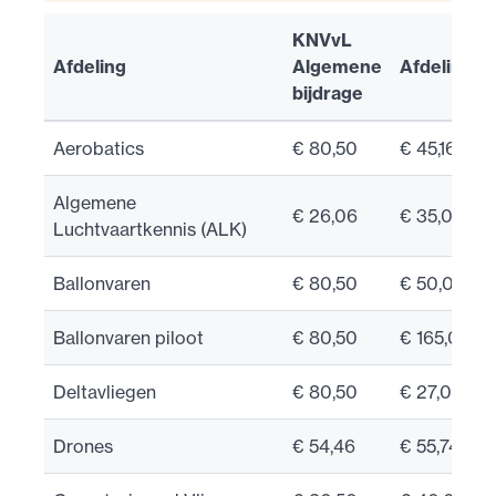
KNVvL
Afdeling
Algemene
Afdelingst
bijdrage
Aerobatics
€ 80,50
€ 45,16
Algemene
€ 26,06
€ 35,00
Luchtvaartkennis (ALK)
Ballonvaren
€ 80,50
€ 50,00
Ballonvaren piloot
€ 80,50
€ 165,00
Deltavliegen
€ 80,50
€ 27,00
Drones
€ 54,46
€ 55,74