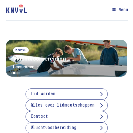
Menu
KNVVL
Vluchtvoorbereiding
Lees meer
Lid worden
Alles over lidmaatschappen
Contact
Vluchtvoorbereiding