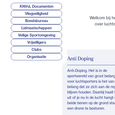
KNVvL Documenten
Vliegveiligheid
Welkom bij he
Bondsbureau
over lucht
Lidmaatschappen
Veilige Sportomgeving
Vrijwilligers
Clubs
Organisatie
Anti Doping
Anti-Doping. Het is in de
sportwereld van groot belan
voor luchtsporters is het van
belang dat ze zich aan de re
blijven houden. Daarbij haalt 
uit of je nu in de lucht hangt
beide benen op de grond st
een drone te besturen.