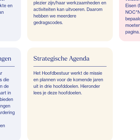
plezier zijn/haar werkzaamheden en
akte en
Eisen (
activiteiten kan uitvoeren. Daarom
an
NOC*NS
hebben we meerdere
bepaal
gedragscodes.
moeten 
pagina.
ngen
Strategische Agenda
r
Het Hoofdbestuur werkt de missie
s die
en plannen voor de komende jaren
an de
uit in drie hoofddoelen. Hieronder
art in
lees je deze hoofdoelen.
ebieden
lingen
rdering
gen