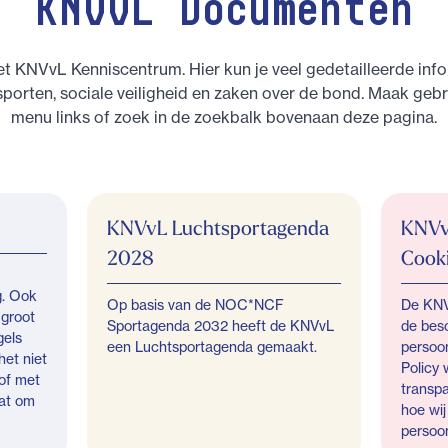
KNVvL Documenten
t KNVvL Kenniscentrum. Hier kun je veel gedetailleerde inf
sporten, sociale veiligheid en zaken over de bond. Maak gebr
menu links of zoek in de zoekbalk bovenaan deze pagina.
KNVvL Luchtsportagenda
KNVvL
2028
Cook
g. Ook
Op basis van de NOC*NCF
De KNV
 groot
Sportagenda 2032 heeft de KNVvL
de bes
gels
een Luchtsportagenda gemaakt.
persoo
het niet
Policy 
 of met
transpa
aat om
hoe wi
persoo