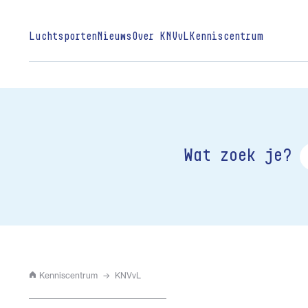
Luchtsporten
Nieuws
Over KNVvL
Kenniscentrum
Wat zoek je?
Kenniscentrum
KNVvL