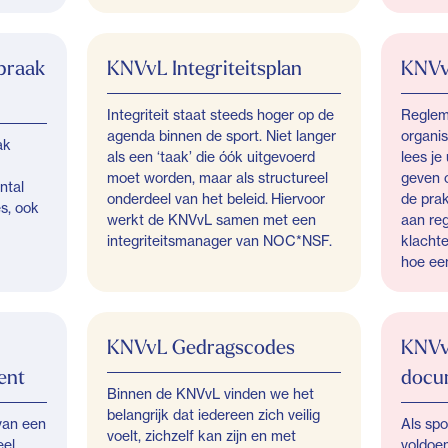
spraak
KNVvL Integriteitsplan
KNVv
Integriteit staat steeds hoger op de
Reglem
agenda binnen de sport. Niet langer
organis
ak
als een ‘taak’ die óók uitgevoerd
lees je
moet worden, maar als structureel
geven o
ntal
onderdeel van het beleid. Hiervoor
de prak
s, ook
werkt de KNVvL samen met een
aan re
integriteitsmanager van NOC*NSF.
klacht
hoe ee
KNVvL Gedragscodes
KNVv
ent
docu
Binnen de KNVvL vinden we het
belangrijk dat iedereen zich veilig
 van een
Als sp
voelt, zichzelf kan zijn en met
eel
voldoen