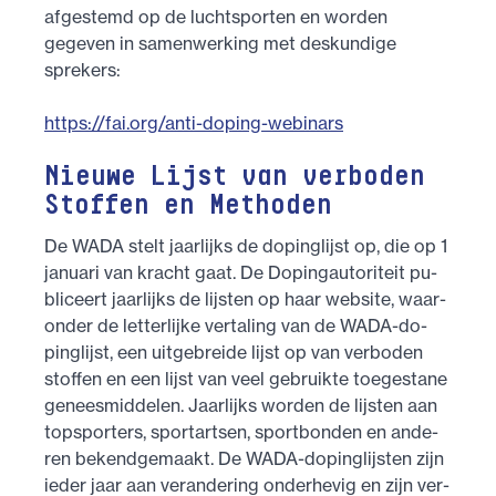
afgestemd op de luchtsporten en worden
gegeven in samenwerking met deskundige
sprekers:
https://fai.org/anti-doping-webinars
Nieuwe Lijst van verboden
Stoffen en Methoden
De WA­DA stelt jaar­lijks de do­ping­lijst op, die op 1
ja­nu­a­ri van kracht gaat. De Do­ping­au­to­ri­teit pu­
bli­ceert jaar­lijks de lijs­ten op haar web­si­te, waar­
on­der de let­ter­lij­ke ver­ta­ling van de WA­DA-do­
ping­lijst, een uit­ge­brei­de lijst op van ver­bo­den
stof­fen en een lijst van veel ge­bruik­te toe­ge­sta­ne
ge­nees­mid­de­len. Jaar­lijks wor­den de lijs­ten aan
top­spor­ters, sport­art­sen, sport­bon­den en an­de­
ren be­kend­ge­maakt. De WA­DA-do­ping­lijs­ten zijn
ie­der jaar aan ver­an­de­ring on­der­he­vig en zijn ver­