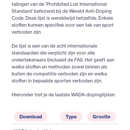
ta­lin­gen van de 'Pro­hi­bi­ted List In­ter­na­ti­o­nal
Standar­d' be­ho­rend bij de We­reld An­ti-Do­ping
Co­de. De­ze lijst is we­reld­wijd het­zelf­de. En­ke­le
stof­fen kun­nen spe­ci­fiek voor een tak van sport
ver­bo­den zijn.
De lijst is een van de acht internationale
standaarden die verplicht zijn voor alle
ondertekenaars (inclusief de FAI). Het geeft aan
welke stoffen en methoden zowel binnen als
buiten de competitie verboden zijn en welke
stoffen in bepaalde sporten verboden zijn.
Hieronder tref je de laatste WADA-dopinglijsten.
Download
Type
Grootte