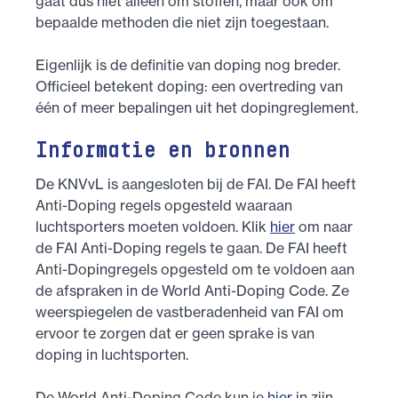
gaat dus niet alleen om stoffen, maar ook om
bepaalde methoden die niet zijn toegestaan.
Eigenlijk is de definitie van doping nog breder.
Officieel betekent doping: een overtreding van
één of meer bepalingen uit het dopingreglement.
Informatie en bronnen
De KNVvL is aangesloten bij de FAI. De FAI heeft
Anti-Doping regels opgesteld waaraan
luchtsporters moeten voldoen. Klik
hier
om naar
de FAI Anti-Doping regels te gaan. De FAI heeft
Anti-Dopingregels opgesteld om te voldoen aan
de afspraken in de World Anti-Doping Code. Ze
weerspiegelen de vastberadenheid van FAI om
ervoor te zorgen dat er geen sprake is van
doping in luchtsporten.
De World Anti-Doping Code kun je
hier
in zijn