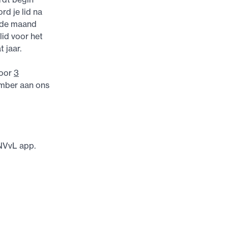
rd je lid na
n de maand
lid voor het
 jaar.
voor
3
ember aan ons
NVvL app.