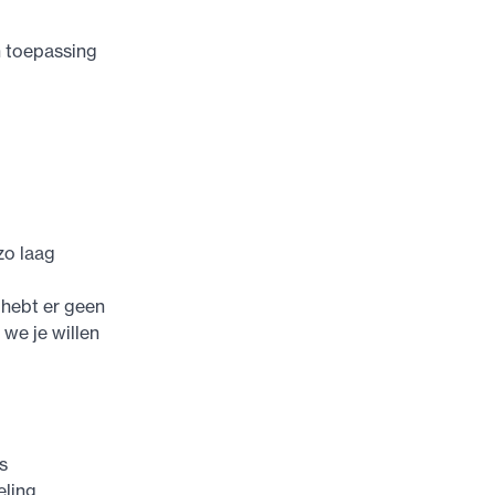
n toepassing
zo laag
 hebt er geen
we je willen
s
ling.