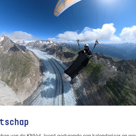
tschap
chap van de KNVvL loopt gedurende een kalenderjaar en wo