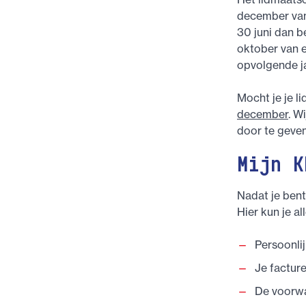
december van 
30 juni dan b
oktober van ee
opvolgende jaa
Mocht je je 
december
. W
door te geven
Mijn K
Nadat je bent
Hier kun je al
Persoonli
Je facture
De voorwa