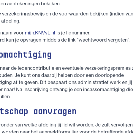
 en aantekeningen bekijken.
le verzekeringsbewijs en de voorwaarden bekijken (indien va
 afdeling.
snaam
voor
mijn.KNVvL.nl
is je lidnummer.
rd
kun je opvragen middels de link "wachtwoord vergeten".
omachtiging
rnaar de ledencontributie en eventuele verzekeringspremies 
ouden. Je kunt ons daarbij helpen door een doorlopende
ging af te geven. Dit bespaart ons administratief werk en jij
 naar! Na inschrijving ontvang je een incassomachtiging die 
ullen.
tschap aanvragen
ronder van welke afdeling jij lid wil worden. Je zult vervolgen
 worden naar het aanmeldformulier voor de betreffende afde