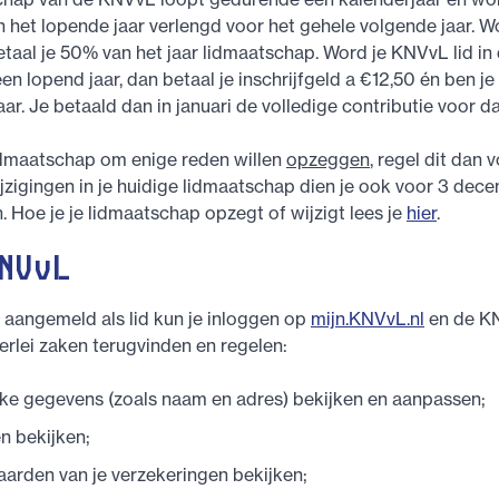
het lopende jaar verlengd voor het gehele volgende jaar. Wo
etaal je 50% van het jaar lidmaatschap. Word je KNVvL lid i
n lopend jaar, dan betaal je inschrijfgeld a €12,50 én ben je 
r. Je betaald dan in januari de volledige contributie voor dat
lidmaatschap om enige reden willen
opzeggen
, regel dit dan 
ijzigingen in je huidige lidmaatschap dien je ook voor 3 dec
. Hoe je je lidmaatschap opzegt of wijzigt lees je
hier
.
NVvL
 aangemeld als lid kun je inloggen op
mijn.KNVvL.nl
en de K
lerlei zaken terugvinden en regelen:
jke gegevens (zoals naam en adres) bekijken en aanpassen;
n bekijken;
arden van je verzekeringen bekijken;