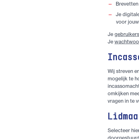
Brevetten
Je digita
voor jouw
Je
gebruiker
Je
wachtwoo
Incass
Wij streven e
mogelijk te h
incassomachti
omkijken meer
vragen in te v
Lidmaa
Selecteer hie
doorgestuurd