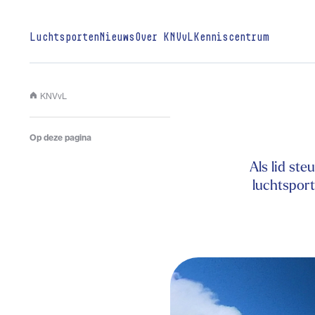
Luchtsporten
Nieuws
Over KNVvL
Kenniscentrum
KNVvL
Op deze pagina
Als lid ste
luchtsport