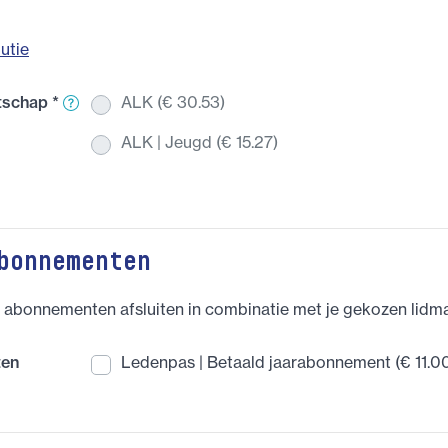
utie
atschap
*
ALK (€ 30.53)
ALK | Jeugd (€ 15.27)
bonnementen
f abonnementen afsluiten in combinatie met je gekozen lidm
ten
Ledenpas | Betaald jaarabonnement (€ 11.0