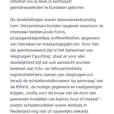
initiatief om al deze in luchtvaart
geinteresseerden te bundelen geboren.
De doelstellingen waren dienovereenkomstig
ruim. Verzamelaars konden opgeven waarvoor ze
interesse hadden,zoals foto’s,
propagandaspeldjes, koffer­etiketten, gegevens
van fabrieken en maatschappijen etc. Voor hen
die geinteresseerd zijn in het herkennen van
vliegtuigen (‘spotting’, staat er voor alle
duidelijkheid bij) zal ook aandacht worden
besteed aan foto- en sil­houetten­tests.
registratieletters, namen van vliegtuigen e.d.
terwijl de schaalmodelbouwers ‘op aanvraag’ van
de KNVvL. de nodige gegevens en raadgevingen
krijgen, „nodig voor de bouw van de door hen
gewenste modellen van karton, hout of metaal” -
plastic schaalmodellen waren destijds in
Nederland nog niet of nauwelijks bekend.