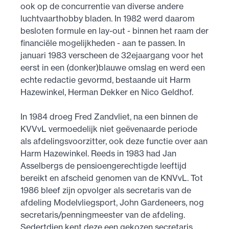
ook op de concurrentie van diverse andere
luchtvaarthobby bladen. In 1982 werd daarom
besloten formule en lay-out - binnen het raam der
financiële mogelijkheden - aan te passen. In
januari 1983 verscheen de 32ejaargang voor het
eerst in een (donker)­blauwe omslag en werd een
echte redactie gevormd, bestaande uit Harm
Hazewinkel, Herman Dekker en Nico Geldhof.
In 1984 droeg Fred Zandvliet, na een binnen de
KVVvL vermoedelijk niet geëvenaarde periode
als afdelingsvoorzitter, ook deze functie over aan
Harm Hazewinkel. Reeds in 1983 had Jan
Asselbergs de pensioengerechtigde leeftijd
bereikt en afscheid genomen van de KNVvL. Tot
1986 bleef zijn opvolger als secretaris van de
afdeling Modelvliegsport, John Gardeneers, nog
secretaris/­penning­meester van de afdeling.
Sedertdien kent deze een gekozen secretaris