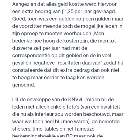
Aangezien dat alles geld kostte werd hiervoor
een extra bedrag van ƒ 1,25 per jaar gevraagd.
Goed, toen was een gulden nog een gulden maar
de voorzitter meende toch de mogelijke leden in
zijn oproep te moeten voor­houden „Men
bedenke hoe hoog de kosten zijn, die men tot
dusverre zelf per jaar had met de
correspondentie op dit gebied en de in veel
gevallen negatieve -resultaten daarvan” zodat hij
constateerde dat dit extra bedrag dan ook niet
te hoog maar eerder te laag kon worden
genoemd.
Uit de enveloppe van de KNVvL rolden bij de
leden niet alleen enkele foto’s (van een kwaliteit
die nu als inferieur zou worden beschouwd, maar
waar we toen heel blij mee waren), de beloofde
stickers, time-tables en het fameuze
herkennings­boekje van BP, maar ook de