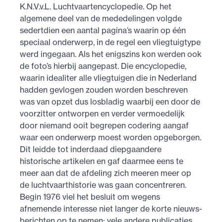
K.N.V.v.L. Luchtvaartencyclopedie. Op het
algemene deel van de mededelingen volgde
sedertdien een aantal pagina’s waarin op één
speciaal onderwerp, in de regel een vliegtuigtype
werd ingegaan. Als het enigszins kon werden ook
de foto’s hierbij aangepast. Die encyclopedie,
waarin idealiter alle vliegtuigen die in Nederland
hadden gevlogen zouden worden beschreven
was van opzet dus losbladig waarbij een door de
voorzitter ontworpen en verder vermoedelijk
door niemand ooit begrepen codering aangaf
waar een onderwerp moest worden opgeborgen.
Dit leidde tot inderdaad diepgaandere
historische artikelen en gaf daarmee eens te
meer aan dat de afdeling zich meeren meer op
de luchtvaarthistorie was gaan concentreren.
Begin 1976 viel het besluit om wegens
afnemende interesse niet langer de korte nieuws­
berichten op te nemen: vele andere publicaties