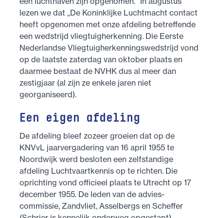
een luchthaven zijn opgenomen.” In augustus
lezen we dat „De Koninklijke Luchtmacht contact
heeft opgenomen met onze afdeling betreffende
een wedstrijd vliegtuigherkenning. Die Eerste
Nederlandse Vliegtuig­herkennings­wedstrijd vond
op de laatste zaterdag van oktober plaats en
daarmee bestaat de NVHK dus al meer dan
zestigjaar (al zijn ze enkele jaren niet
georganiseerd).
Een eigen afdeling
De afdeling bleef zozeer groeien dat op de
KNVvL jaarvergadering van 16 april 1955 te
Noordwijk werd besloten een zelfstandige
afdeling Luchtvaartkennis op te richten. Die
oprichting vond officieel plaats te Utrecht op 17
december 1955. De leden van de advies­
commissie, Zandvliet, Asselbergs en Scheffer
(Schrier is kennelijk onderweg opgestapt)