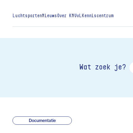
Luchtsporten
Nieuws
Over KNVvL
Kenniscentrum
Wat zoek je?
Documentatie