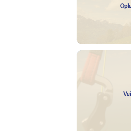
Opl
Vei