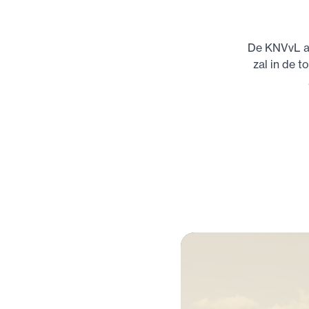
De KNVvL af
zal in de 