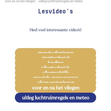
voor en na het vliegen
uitleg luchtruimregels en meteo
Lesvideo's
Heel veel interessante video's!
grondoefeningen
starttechniek
landing
vliegtechniek
vliegpraktijk
speciale manoeuvres
vliegverstoringen
voor en na het vliegen
uitleg luchtruimregels en meteo