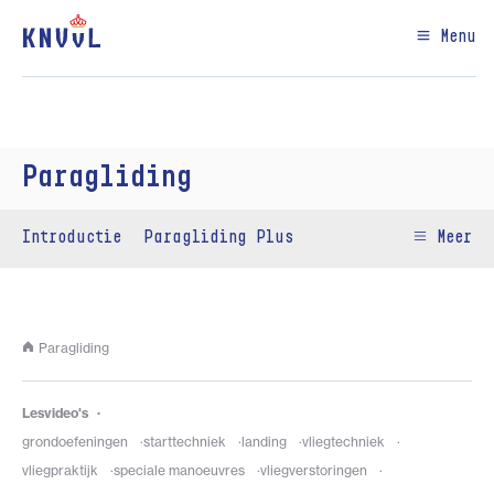
Menu
Paragliding
Introductie
Paragliding Plus
Meer
Paragliding
Lesvideo's
grondoefeningen
starttechniek
landing
vliegtechniek
vliegpraktijk
speciale manoeuvres
vliegverstoringen