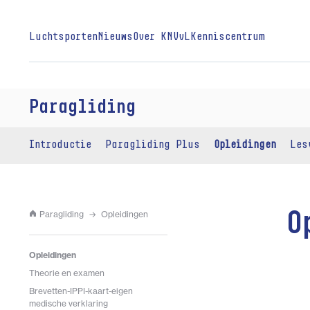
Luchtsporten
Nieuws
Over KNVvL
Kenniscentrum
Paragliding
Introductie
Paragliding Plus
Opleidingen
Les
Paragliding
Opleidingen
O
Opleidingen
Theorie en examen
Brevetten-IPPI-kaart-eigen
medische verklaring