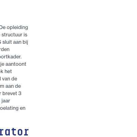
 De opleiding
structuur is
sluit aan bij
rden
portkader.
je aantoont
ok het
l van de
Om aan de
r brevet 3
 jaar
toelating en
rator