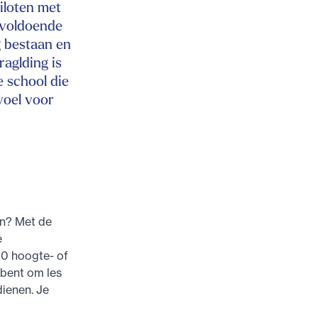
iloten met
m voldoende
g bestaan en
aglding is
e school die
voel voor
en? Met de
e
00 hoogte- of
 bent om les
dienen. Je