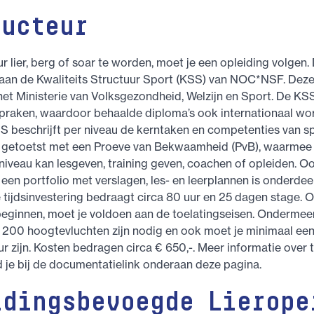
ructeur
r lier, berg of soar te worden, moet je een opleiding volgen.
aan de Kwaliteits Structuur Sport (KSS) van NOC*NSF. Deze 
et Ministerie van Volksgezondheid, Welzijn en Sport. De KSS 
praken, waardoor behaalde diploma’s ook internationaal wo
 beschrijft per niveau de kerntaken en competenties van s
getoetst met een Proeve van Bekwaamheid (PvB), waarmee 
 niveau kan lesgeven, training geven, coachen of opleiden. O
 een portfolio met verslagen, les- en leerplannen is onderdee
 tijdsinvestering bedraagt circa 80 uur en 25 dagen stage. 
beginnen, moet je voldoen aan de toelatingseisen. Ondermee
200 hoogtevluchten zijn nodig en ook moet je minimaal een
ur zijn. Kosten bedragen circa € 650,-. Meer informatie over 
d je bij de documentatielink onderaan deze pagina.
idingsbevoegde Lierope