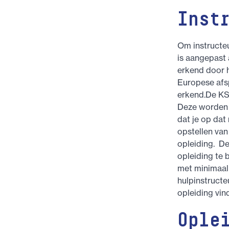
Inst
Om instructeu
is aangepast 
erkend door h
Europese afs
erkend.De KSS
Deze worden 
dat je op dat
opstellen van
opleiding. De
opleiding te 
met minimaal 
hulpinstructe
opleiding vin
Ople