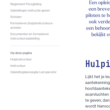
Een oplei
Reglement Paragliding
een brevet
Opleidingen instructie geven
piloten te 
Scholen
ook verde
Formulieren (hulp)instructeurs-
een behoorl
scholen
bekijkt 
Documenten en formulieren
instructeursopleiding
Op deze pagina
Hulpinstructeur
Hulp
Instructeur
Opleidingsbevoegde Lieroperator
Lijkt het je 
aantekenning 
hoofdaanteke
soarvluchten 
te geven, dan
wordt hiervoo