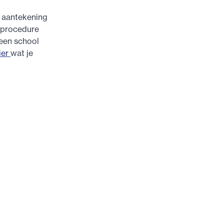
e aantekening
gprocedure
 een school
ier
wat je