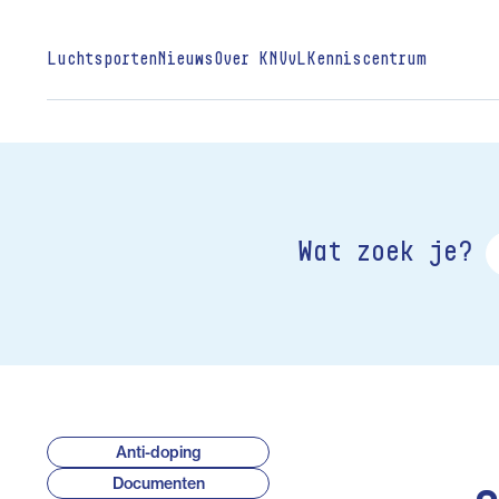
Luchtsporten
Nieuws
Over KNVvL
Kenniscentrum
Wat zoek je?
Anti-doping
Documenten