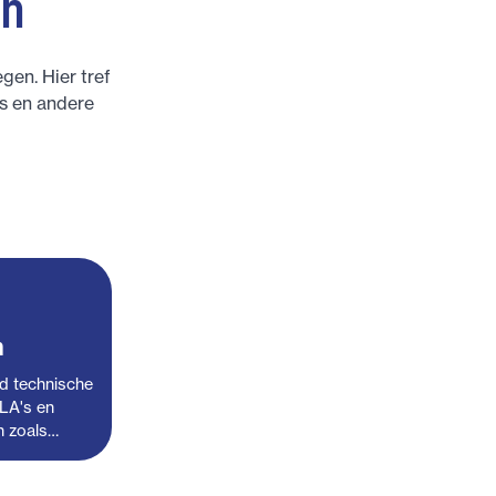
n
en. Hier tref
es en andere
n
d technische
LA's en
n zoals…