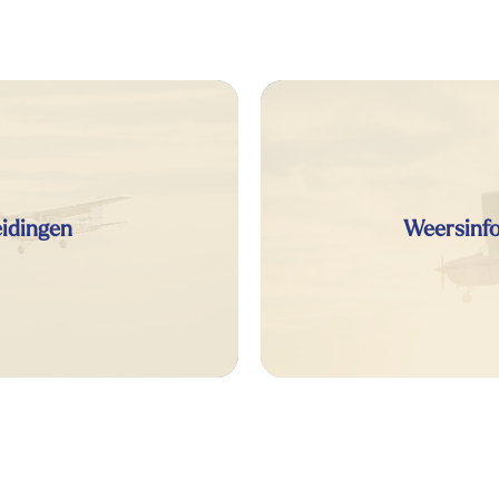
eidingen
Weersinf