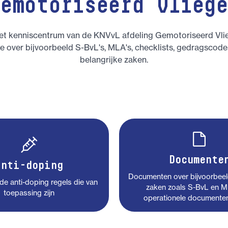
Gemotoriseerd vliege
t kenniscentrum van de KNVvL afdeling Gemotoriseerd Vlieg
ie over bijvoorbeeld S-BvL's, MLA's, checklists, gedragscod
belangrijke zaken.
Documente
Anti-doping
Documenten over bijvoorbeel
 de anti-doping regels die van
zaken zoals S-BvL en M
toepassing zijn
operationele documente