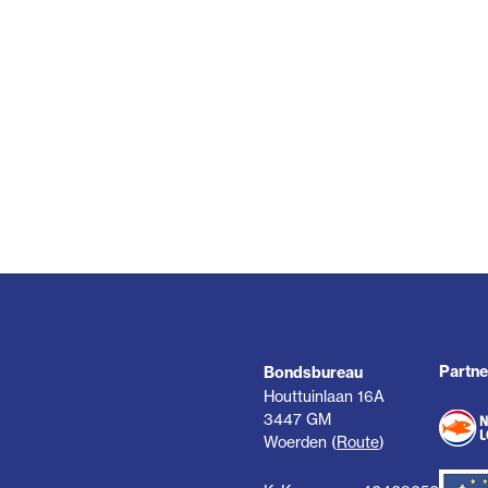
Partne
Bondsbureau
Houttuinlaan 16A
3447 GM
Woerden (
Route
)