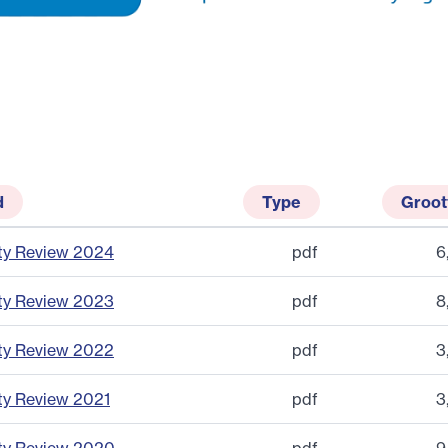
d
Type
Groot
ty Review 2024
pdf
6
ty Review 2023
pdf
8
ty Review 2022
pdf
3
ty Review 2021
pdf
3