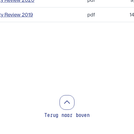
ty Review 2020
pdf
9
ty Review 2019
pdf
1
Terug naar boven