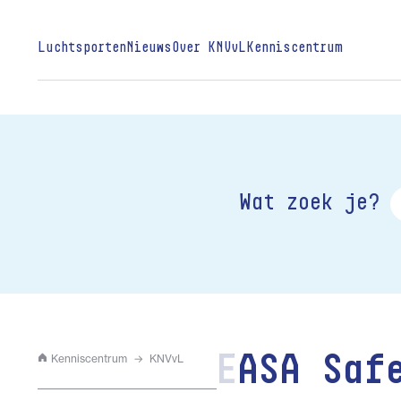
Luchtsporten
Nieuws
Over KNVvL
Kenniscentrum
Wat zoek je?
Kenniscentrum
KNVvL
EASA Saf