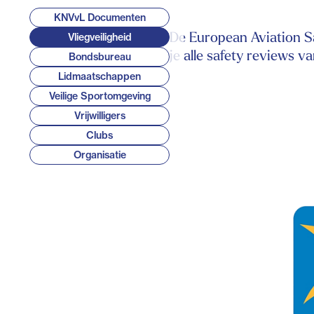
KNVvL Documenten
De European Aviation Sa
Vliegveiligheid
je alle safety reviews v
Bondsbureau
Lidmaatschappen
Veilige Sportomgeving
Vrijwilligers
Clubs
Organisatie