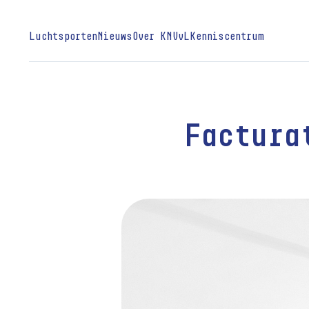
Luchtsporten
Nieuws
Over KNVvL
Kenniscentrum
Factura