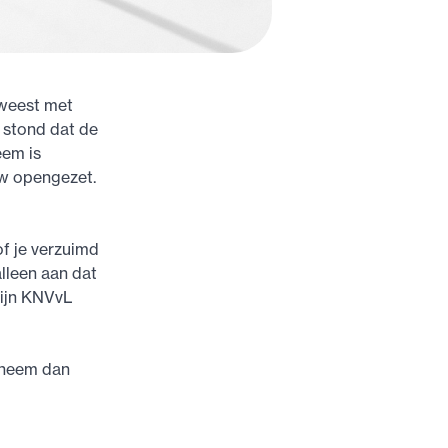
eweest met
 stond dat de
eem is
uw opengezet.
of je verzuimd
alleen aan dat
mijn KNVvL
, neem dan