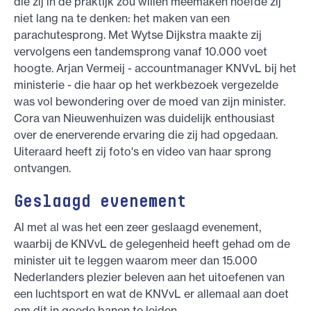
die zij in de praktijk zou willen meemaken hoefde zij
niet lang na te denken: het maken van een
parachutesprong. Met Wytse Dijkstra maakte zij
vervolgens een tandemsprong vanaf 10.000 voet
hoogte. Arjan Vermeij - accountmanager KNVvL bij het
ministerie - die haar op het werkbezoek vergezelde
was vol bewondering over de moed van zijn minister.
Cora van Nieuwenhuizen was duidelijk enthousiast
over de enerverende ervaring die zij had opgedaan.
Uiteraard heeft zij foto's en video van haar sprong
ontvangen.
Geslaagd evenement
Al met al was het een zeer geslaagd evenement,
waarbij de KNVvL de gelegenheid heeft gehad om de
minister uit te leggen waarom meer dan 15.000
Nederlanders plezier beleven aan het uitoefenen van
een luchtsport en wat de KNVvL er allemaal aan doet
om dit in goede banen te leiden.