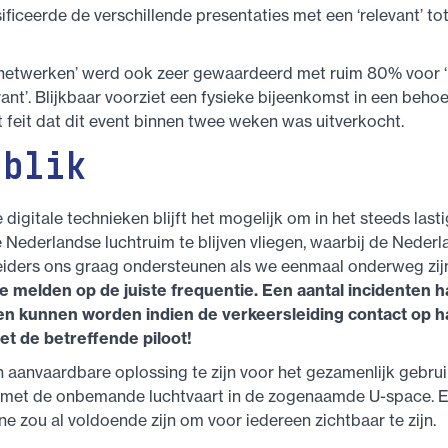
ficeerde de verschillende presentaties met een ‘relevant’ tot
‘netwerken’ werd ook zeer gewaardeerd met ruim 80% voor ‘r
vant’. Blijkbaar voorziet een fysieke bijeenkomst in een behoe
t feit dat dit event binnen twee weken was uitverkocht.
gblik
 digitale technieken blijft het mogelijk om in het steeds last
Nederlandse luchtruim te blijven vliegen, waarbij de Neder
eiders ons graag ondersteunen als we eenmaal onderweg zij
te melden op de juiste frequentie. Een aantal incidenten 
n kunnen worden indien de verkeersleiding contact op 
t de betreffende piloot!
en aanvaardbare oplossing te zijn voor het gezamenlijk gebru
 met de onbemande luchtvaart in de zogenaamde U-space. 
e zou al voldoende zijn om voor iedereen zichtbaar te zijn.