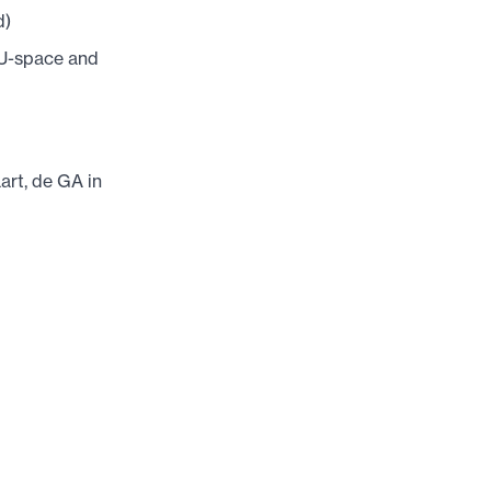
d)
 U-space and
art, de GA in