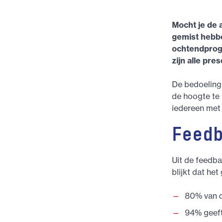
Mocht je de 
gemist hebbe
ochtendprogr
zijn alle pre
De bedoeling 
de hoogte te 
iedereen met 
Feed
Uit de feedba
blijkt dat het
80% van d
94% geeft