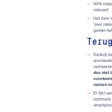
90% classi
relevant’.
Het item 
‘zeer rele
gezien he
Teru
Dankzij de
wordende 
verkeersl
dus niet 
voorkome
nemen me
Er lijkt e
luchtruim
smartphon