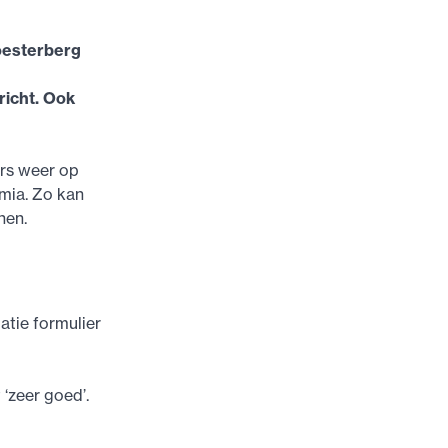
oesterberg
richt. Ook
ers weer op
emia. Zo kan
nen.
atie formulier
‘zeer goed’.