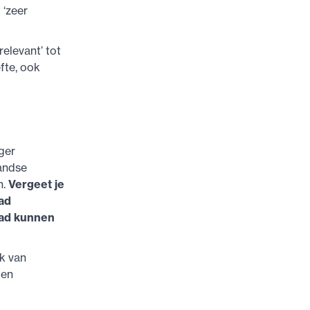
 ‘zeer
elevant’ tot
fte, ook
iger
landse
n.
Vergeet je
had
had kunnen
ik van
Een