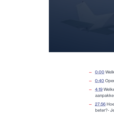
0:00
Welk
0:40
Open
4:19
Welke 
aanpakken
27:56
Hoe 
beter?- J