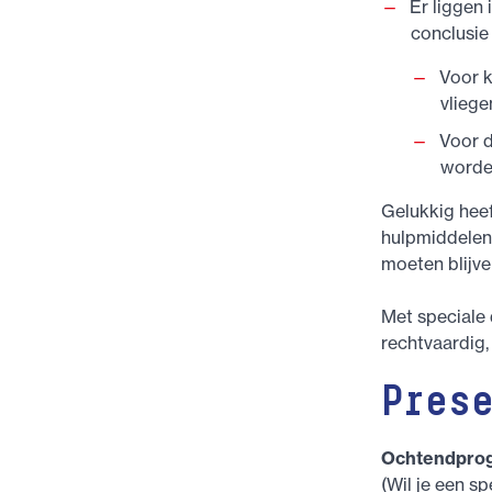
Er liggen
conclusie 
Voor k
vliege
Voor d
worde
Gelukkig heef
hulpmiddelen,
moeten blijve
Met speciale 
rechtvaardig,
Pres
Ochtendpro
(Wil je een sp