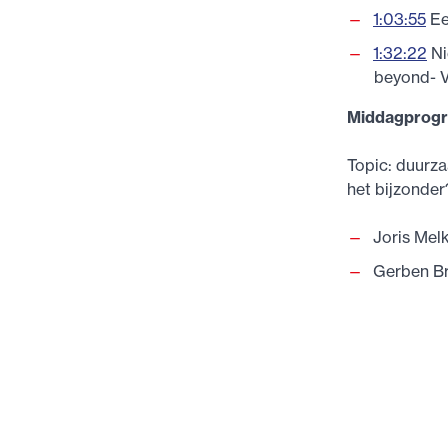
1:03:55
Ee
1:32:22
Ni
beyond- V
Middagprog
Topic: duurza
het bijzonde
Joris Mel
Gerben Br