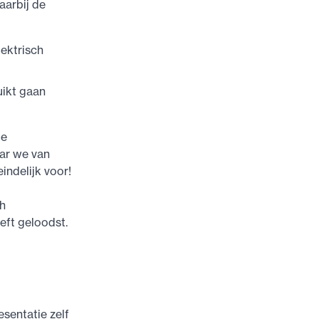
aarbij de
ektrisch
uikt gaan
le
aar we van
indelijk voor!
ch
eft geloodst.
esentatie zelf