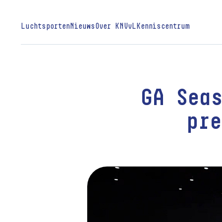
Luchtsporten
Nieuws
Over KNVvL
Kenniscentrum
GA Sea
pre