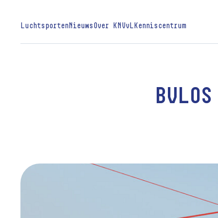
Luchtsporten
Nieuws
Over KNVvL
Kenniscentrum
BVLOS