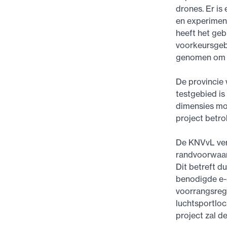
drones. Er is
en experimen
heeft het ge
voorkeursgebi
genomen om he
De provincie
testgebied i
dimensies moe
project betro
De KNVvL verw
randvoorwaar
Dit betreft du
benodigde e-c
voorrangsrege
luchtsportloc
project zal 