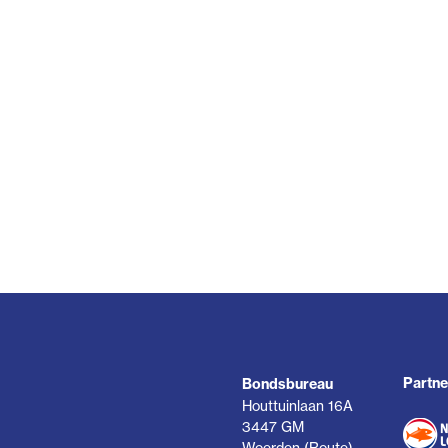
Partne
Bondsbureau
Houttuinlaan 16A
3447 GM
Woerden (
Route
)