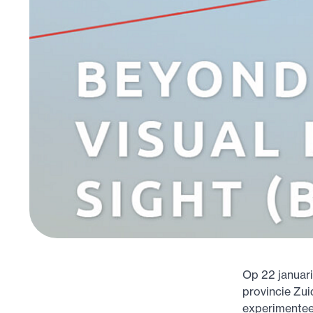
Op 22 januar
provincie Zui
experimentee