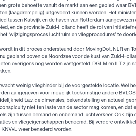
 een grote behoefte vanuit de markt aan een gebied waar B
ten (laagdrempelig) uitgevoerd kunnen worden. Het minister
bied tussen Katwijk en de haven van Rotterdam aangewezen 
ed, en de provincie Zuid-Holland heeft de rol van initiatief
t ‘wijzigingsproces luchtruim en vliegprocedures’ te doorl
 wordt in dit proces ondersteund door MovingDot, NLR en T
s nu gepland boven de Noordzee voor de kust van Zuid-Holla
ten overigens nog worden vastgesteld. DGLM en ILT zijn na
kken.
acht weinig vlieghinder bij de voorgestelde locatie. Wel hee
den aangegeven voor mogelijk toekomstige andere BVLOS
idelijkheid t.a.v. de dimensies, bekendstelling en actueel gebr
onspicuity niet ten laste van de sector mag komen, en dat e
ls zijn tussen bemand en onbemand luchtverkeer. Ook zijn 
aties en vliegeigenschappen benoemd. Bij verdere ontwikkel
de KNVvL weer benaderd worden.