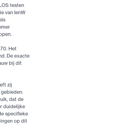
VLOS testen
ie van IenW
als
nemer
open.
o70. Het
nd. De exacte
uw bij dit
ft zij
 gebieden.
uik, dat de
r duidelijke
de specifieke
ingen op dit