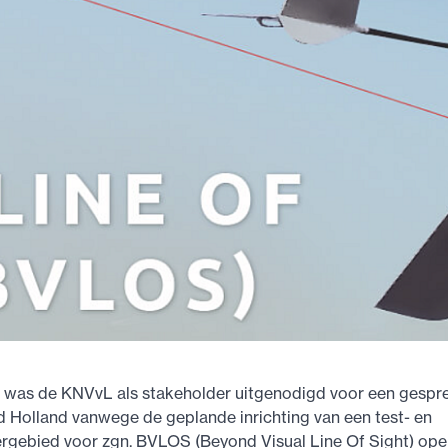
i was de KNVvL als stakeholder uitgenodigd voor een gespr
d Holland vanwege de geplande inrichting van een test- en
rgebied voor zgn. BVLOS (Beyond Visual Line Of Sight) ope