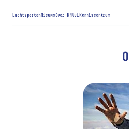
Luchtsporten
Nieuws
Over KNVvL
Kenniscentrum
O