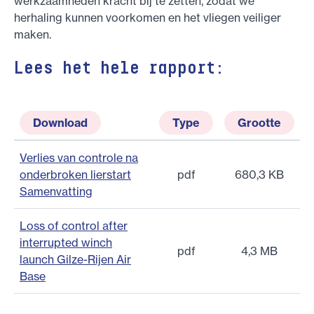
werkzaamheden kracht bij te zetten, zodat we
herhaling kunnen voorkomen en het vliegen veiliger
maken.
Lees het hele rapport:
Download
Type
Grootte
Verlies van controle na
onderbroken lierstart
pdf
680,3 KB
Samenvatting
Loss of control after
interrupted winch
pdf
4,3 MB
launch Gilze-Rijen Air
Base