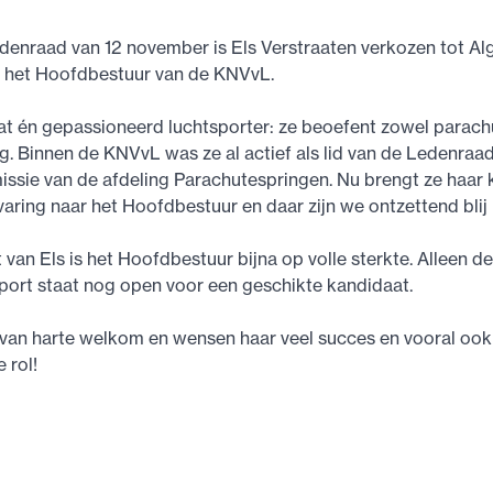
edenraad van 12 november is Els Verstraaten verkozen tot A
in het Hoofdbestuur van de KNVvL.
at én gepassioneerd luchtsporter: ze beoefent zowel parac
ng. Binnen de KNVvL was ze al actief als lid van de Ledenraa
sie van de afdeling Parachutespringen. Nu brengt ze haar k
varing naar het Hoofdbestuur en daar zijn we ontzettend blij
van Els is het Hoofdbestuur bijna op volle sterkte. Alleen de
port staat nog open voor een geschikte kandidaat.
van harte welkom en wensen haar veel succes en vooral ook 
 rol!