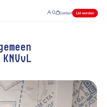
Lid worden
Contact
gemeen
 KNVvL