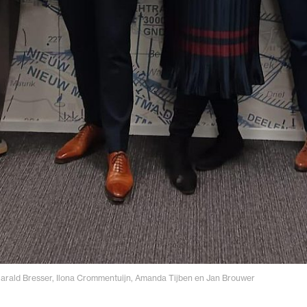
 Harald Bresser, Ilona Crommentuijn, Amanda Tijben en Jan Brouwer