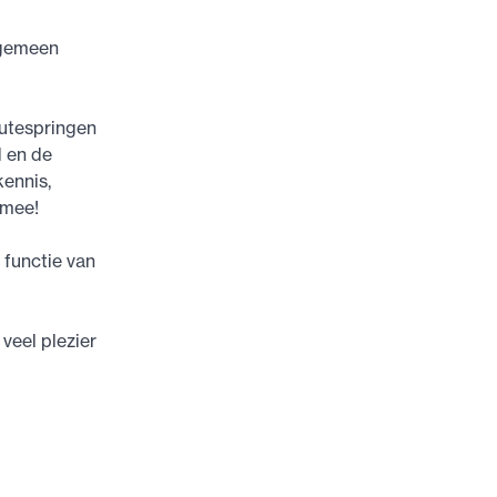
lgemeen
hutespringen
d en de
ennis,
 mee!
 functie van
veel plezier