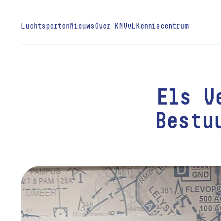
Luchtsporten
Nieuws
Over KNVvL
Kenniscentrum
Els V
Bestu