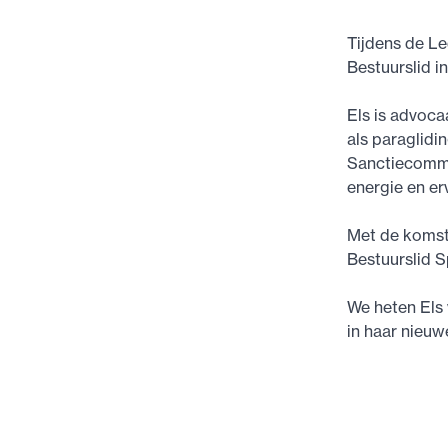
Tijdens de L
Bestuurslid 
Els is advoca
als paraglidi
Sanctiecommis
energie en er
Met de komst 
Bestuurslid S
We heten Els 
in haar nieuwe