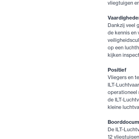
vliegtuigen e
Vaardighede
Dankzij veel 
de kennis en 
veiligheidscu
op een luchth
kijken inspec
Positief
Vliegers en t
ILT-Luchtvaar
operationeel
de ILT-Luchtv
kleine luchtva
Boorddocum
De ILT-Lucht
12 vliegtuige