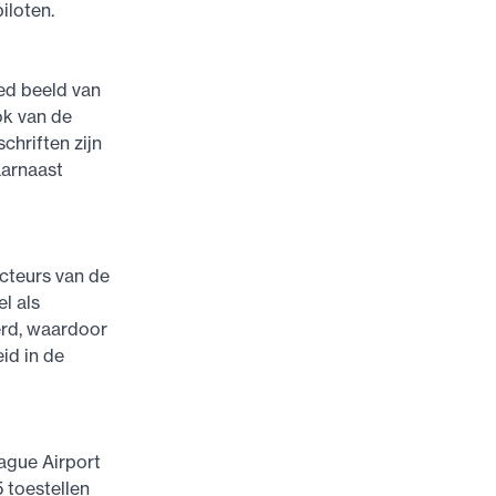
iloten.
ed beeld van
ok van de
chriften zijn
aarnaast
cteurs van de
l als
erd, waardoor
id in de
ague Airport
5 toestellen