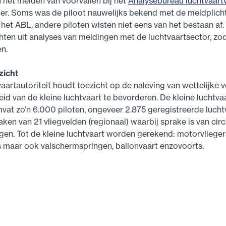
 het melden van voorvallen bij het
Analysebureau luchtvaart
er. Soms was de piloot nauwelijks bekend met de meldplich
j het ABL, andere piloten wisten niet eens van het bestaan af
chten uit analyses van meldingen met de luchtvaartsector, zo
en.
zicht
aartautoriteit houdt toezicht op de naleving van wettelijke 
eid van de kleine luchtvaart te bevorderen. De kleine luchtvaa
at zo’n 6.000 piloten, ongeveer 2.875 geregistreerde lucht
ken van 21 vliegvelden (regionaal) waarbij sprake is van ci
en. Tot de kleine luchtvaart worden gerekend: motorvlieger
 maar ook valschermspringen, ballonvaart enzovoorts.