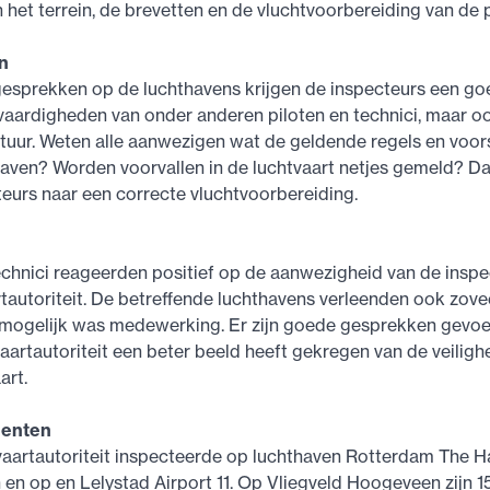
n het terrein, de brevetten en de vluchtvoorbereiding van de p
n
gesprekken op de luchthavens krijgen de inspecteurs een go
vaardigheden van onder anderen piloten en technici, maar o
ltuur. Weten alle aanwezigen wat de geldende regels en voors
aven? Worden voorvallen in de luchtvaart netjes gemeld? D
teurs naar een correcte vluchtvoorbereiding.
echnici reageerden positief op de aanwezigheid van de inspe
tautoriteit. De betreffende luchthavens verleenden ook zovee
 mogelijk was medewerking. Er zijn goede gesprekken gevo
aartautoriteit een beter beeld heeft gekregen van de veilighe
art.
enten
vaartautoriteit inspecteerde op luchthaven Rotterdam The H
n en op en Lelystad Airport 11. Op Vliegveld Hoogeveen zijn 1