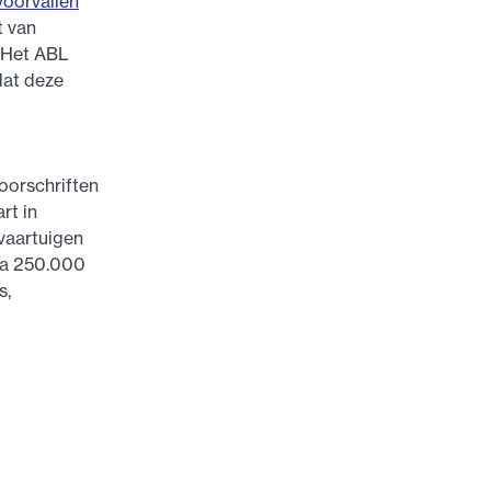
voorvallen
t van
. Het ABL
dat deze
voorschriften
rt in
vaartuigen
rca 250.000
s,