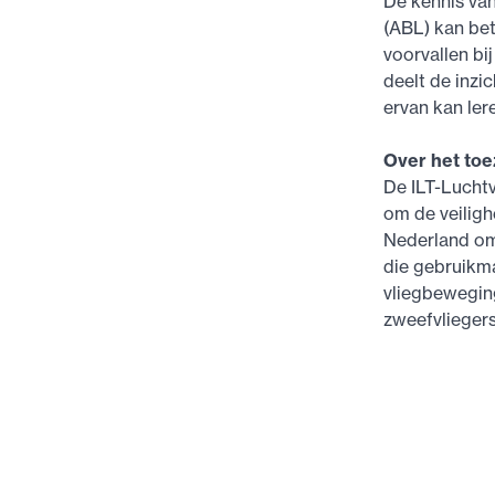
De kennis van
(ABL) kan bet
voorvallen bi
deelt de inzi
ervan kan ler
Over het toe
De ILT-Luchtv
om de veiligh
Nederland omv
die gebruikma
vliegbeweging
zweefvliegers