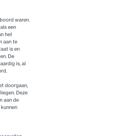
n boord waren.
als een
an het
m aan te
aat is en
en. De
ardig is, al
erd.
iet doorgaan,
vliegen. Deze
en aan de
g kunnen