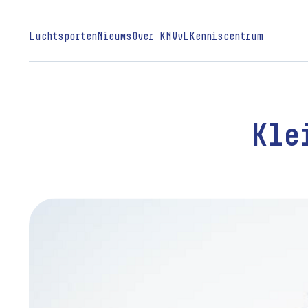
Luchtsporten
Nieuws
Over KNVvL
Kenniscentrum
Kle