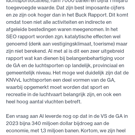
luchtsportlocaties), ruim 7000 banen en bijna 1 miljard
toegevoegde waarde. Dat zijn best imposante cijfers
en ze zijn ook hoger dan in het Buck Rapport. Dit komt
omdat toen niet alle activiteiten en indirecte en
afgeleide bestedingen waren meegenomen. In het
SEO rapport worden zgn. katalytische effecten wel
genoemd (denk aan vestigingsklimaat, toerisme) maar
zijn niet berekend. Al met al is dit een zeer uitgebreid
rapport wat kan dienen bij belangenbehartiging voor
de GA en de luchtsporten op landelijk, provinciaal en
gemeentelijk niveau. Het moge wel duidelijk zijn dat de
KNVvL luchtsporten een deel vormen van de GA,
waarbij opgemerkt moet worden dat sport en
recreatie in de luchtvaart belangrijk zijn, en ook een
heel hoog aantal vluchten betreft.
Een vraag aan AI leverde nog op dat in de VS de GA in
2023 bijna 340 miljoen dollar bijdroeg aan de
economie, met 1,3 miljoen banen. Kortom, we zijn heel