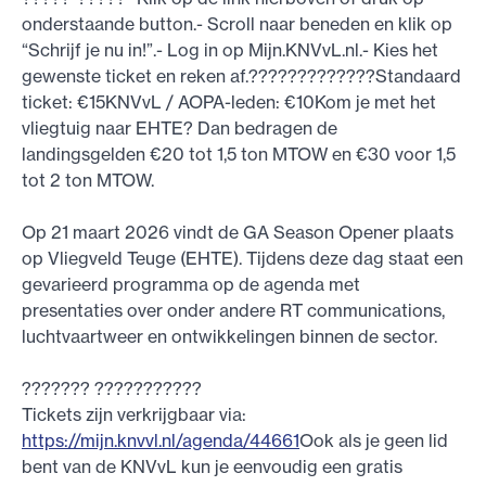
onderstaande button.- Scroll naar beneden en klik op
“Schrijf je nu in!”.- Log in op Mijn.KNVvL.nl.- Kies het
gewenste ticket en reken af.?????????????Standaard
ticket: €15KNVvL / AOPA-leden: €10Kom je met het
vliegtuig naar EHTE? Dan bedragen de
landingsgelden €20 tot 1,5 ton MTOW en €30 voor 1,5
tot 2 ton MTOW.
Op 21 maart 2026 vindt de GA Season Opener plaats
op Vliegveld Teuge (EHTE). Tijdens deze dag staat een
gevarieerd programma op de agenda met
presentaties over onder andere RT communications,
luchtvaartweer en ontwikkelingen binnen de sector.
??????? ???????????
Tickets zijn verkrijgbaar via:
https://mijn.knvvl.nl/agenda/44661
Ook als je geen lid
bent van de KNVvL kun je eenvoudig een gratis