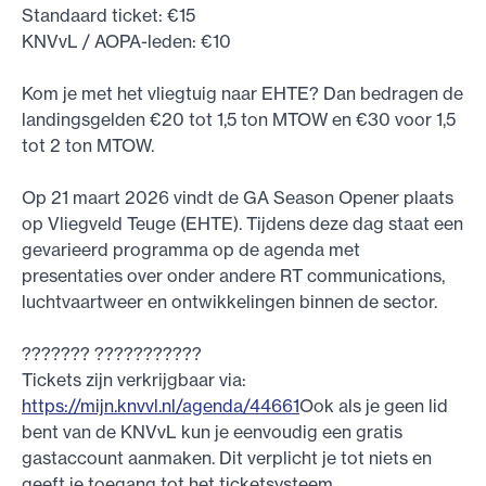
Standaard ticket: €15
KNVvL / AOPA-leden: €10
Kom je met het vliegtuig naar EHTE? Dan bedragen de
landingsgelden €20 tot 1,5 ton MTOW en €30 voor 1,5
tot 2 ton MTOW.
Op 21 maart 2026 vindt de GA Season Opener plaats
op Vliegveld Teuge (EHTE). Tijdens deze dag staat een
gevarieerd programma op de agenda met
presentaties over onder andere RT communications,
luchtvaartweer en ontwikkelingen binnen de sector.
??????? ???????????
Tickets zijn verkrijgbaar via:
https://mijn.knvvl.nl/agenda/44661
Ook als je geen lid
bent van de KNVvL kun je eenvoudig een gratis
gastaccount aanmaken. Dit verplicht je tot niets en
geeft je toegang tot het ticketsysteem.