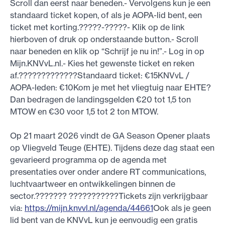
Scroll dan eerst naar beneden.- Vervolgens kun je een
standaard ticket kopen, of als je AOPA-lid bent, een
ticket met korting.?????-?????- Klik op de link
hierboven of druk op onderstaande button.- Scroll
naar beneden en klik op “Schrijf je nu in!”.- Log in op
Mijn.KNVvL.nl.- Kies het gewenste ticket en reken
af.?????????????Standaard ticket: €15KNVvL /
AOPA-leden: €10Kom je met het vliegtuig naar EHTE?
Dan bedragen de landingsgelden €20 tot 1,5 ton
MTOW en €30 voor 1,5 tot 2 ton MTOW.
Op 21 maart 2026 vindt de GA Season Opener plaats
op Vliegveld Teuge (EHTE). Tijdens deze dag staat een
gevarieerd programma op de agenda met
presentaties over onder andere RT communications,
luchtvaartweer en ontwikkelingen binnen de
sector.??????? ???????????Tickets zijn verkrijgbaar
via:
https://mijn.knvvl.nl/agenda/44661
Ook als je geen
lid bent van de KNVvL kun je eenvoudig een gratis