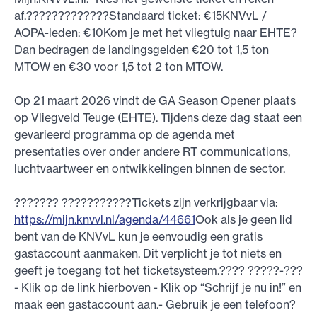
af.?????????????Standaard ticket: €15KNVvL /
AOPA-leden: €10Kom je met het vliegtuig naar EHTE?
Dan bedragen de landingsgelden €20 tot 1,5 ton
MTOW en €30 voor 1,5 tot 2 ton MTOW.
Op 21 maart 2026 vindt de GA Season Opener plaats
op Vliegveld Teuge (EHTE). Tijdens deze dag staat een
gevarieerd programma op de agenda met
presentaties over onder andere RT communications,
luchtvaartweer en ontwikkelingen binnen de sector.
??????? ???????????Tickets zijn verkrijgbaar via:
https://mijn.knvvl.nl/agenda/44661
Ook als je geen lid
bent van de KNVvL kun je eenvoudig een gratis
gastaccount aanmaken. Dit verplicht je tot niets en
geeft je toegang tot het ticketsysteem.???? ?????-???
- Klik op de link hierboven - Klik op “Schrijf je nu in!” en
maak een gastaccount aan.- Gebruik je een telefoon?