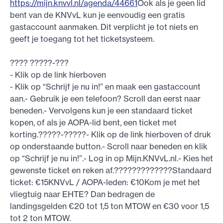
https://mijn.knvvl.nl/agenda/44661
Ook als je geen lid
bent van de KNVvL kun je eenvoudig een gratis
gastaccount aanmaken. Dit verplicht je tot niets en
geeft je toegang tot het ticketsysteem.
???? ?????-???
- Klik op de link hierboven
- Klik op “Schrijf je nu in!” en maak een gastaccount
aan.- Gebruik je een telefoon? Scroll dan eerst naar
beneden.- Vervolgens kun je een standaard ticket
kopen, of als je AOPA-lid bent, een ticket met
korting.?????-?????- Klik op de link hierboven of druk
op onderstaande button.- Scroll naar beneden en klik
op “Schrijf je nu in!”.- Log in op Mijn.KNVvL.nl.- Kies het
gewenste ticket en reken af.?????????????Standaard
ticket: €15KNVvL / AOPA-leden: €10Kom je met het
vliegtuig naar EHTE? Dan bedragen de
landingsgelden €20 tot 1,5 ton MTOW en €30 voor 1,5
tot 2 ton MTOW.