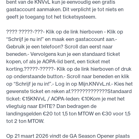
bent van de KNVvL kun je eenvoudig een gratis
gastaccount aanmaken. Dit verplicht je tot niets en
geeft je toegang tot het ticketsysteem.
???? ?????-???- Klik op de link hierboven - Klik op
“Schrijf je nu in!” en maak een gastaccount aan.-
Gebruik je een telefoon? Scroll dan eerst naar
beneden.- Vervolgens kun je een standaard ticket
kopen, of als je AOPA-lid bent, een ticket met
korting.?????-?????- Klik op de link hierboven of druk
op onderstaande button.- Scroll naar beneden en klik
op “Schrijf je nu in!”.- Log in op Mijn.KNVvL.nl.- Kies het
gewenste ticket en reken af.?????????????Standaard
ticket: €15KNVvL / AOPA-leden: €10Kom je met het
vliegtuig naar EHTE? Dan bedragen de
landingsgelden €20 tot 1,5 ton MTOW en €30 voor 1,5
tot 2 ton MTOW.
Op 21 maart 2026 vindt de GA Season Opener plaats