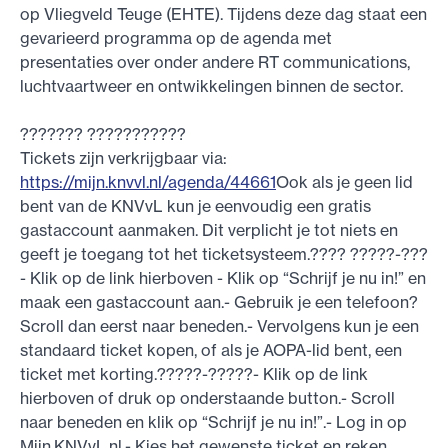
op Vliegveld Teuge (EHTE). Tijdens deze dag staat een
gevarieerd programma op de agenda met
presentaties over onder andere RT communications,
luchtvaartweer en ontwikkelingen binnen de sector.
??????? ???????????
Tickets zijn verkrijgbaar via:
https://mijn.knvvl.nl/agenda/44661
Ook als je geen lid
bent van de KNVvL kun je eenvoudig een gratis
gastaccount aanmaken. Dit verplicht je tot niets en
geeft je toegang tot het ticketsysteem.???? ?????-???
- Klik op de link hierboven - Klik op “Schrijf je nu in!” en
maak een gastaccount aan.- Gebruik je een telefoon?
Scroll dan eerst naar beneden.- Vervolgens kun je een
standaard ticket kopen, of als je AOPA-lid bent, een
ticket met korting.?????-?????- Klik op de link
hierboven of druk op onderstaande button.- Scroll
naar beneden en klik op “Schrijf je nu in!”.- Log in op
Mijn.KNVvL.nl.- Kies het gewenste ticket en reken