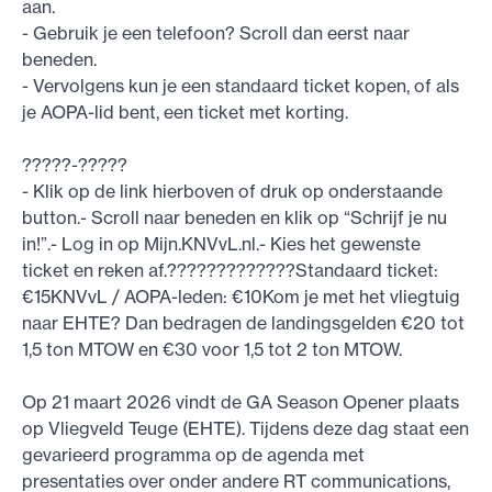
aan.
- Gebruik je een telefoon? Scroll dan eerst naar
beneden.
- Vervolgens kun je een standaard ticket kopen, of als
je AOPA-lid bent, een ticket met korting.
?????-?????
- Klik op de link hierboven of druk op onderstaande
button.- Scroll naar beneden en klik op “Schrijf je nu
in!”.- Log in op Mijn.KNVvL.nl.- Kies het gewenste
ticket en reken af.?????????????Standaard ticket:
€15KNVvL / AOPA-leden: €10Kom je met het vliegtuig
naar EHTE? Dan bedragen de landingsgelden €20 tot
1,5 ton MTOW en €30 voor 1,5 tot 2 ton MTOW.
Op 21 maart 2026 vindt de GA Season Opener plaats
op Vliegveld Teuge (EHTE). Tijdens deze dag staat een
gevarieerd programma op de agenda met
presentaties over onder andere RT communications,