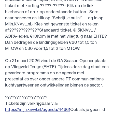
ticket met korting.?????-?????- Klik op de link
hierboven of druk op onderstaande button.- Scroll
naar beneden en klik op “Schrijf je nu in!”.- Log in op
Mijn.KNVvL.nl.- Kies het gewenste ticket en reken
af.?????????????Standaard ticket: €15KNVvL /
AOPA-leden: €10Kom je met het vliegtuig naar EHTE?
Dan bedragen de landingsgelden €20 tot 1,5 ton
MTOW en €30 voor 1,5 tot 2 ton MTOW.
Op 21 maart 2026 vindt de GA Season Opener plaats
op Vliegveld Teuge (EHTE). Tijdens deze dag staat een
gevarieerd programma op de agenda met
presentaties over onder andere RT communications,
luchtvaartweer en ontwikkelingen binnen de sector.
??????? ???????????
Tickets zijn verkrijgbaar via:
https://mijn.knvvl.nl/agenda/44661
Ook als je geen lid