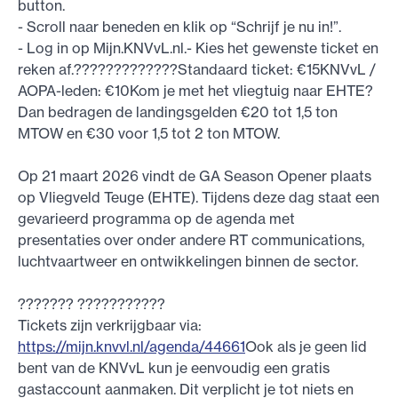
button.
- Scroll naar beneden en klik op “Schrijf je nu in!”.
- Log in op Mijn.KNVvL.nl.- Kies het gewenste ticket en
reken af.?????????????Standaard ticket: €15KNVvL /
AOPA-leden: €10Kom je met het vliegtuig naar EHTE?
Dan bedragen de landingsgelden €20 tot 1,5 ton
MTOW en €30 voor 1,5 tot 2 ton MTOW.
Op 21 maart 2026 vindt de GA Season Opener plaats
op Vliegveld Teuge (EHTE). Tijdens deze dag staat een
gevarieerd programma op de agenda met
presentaties over onder andere RT communications,
luchtvaartweer en ontwikkelingen binnen de sector.
??????? ???????????
Tickets zijn verkrijgbaar via:
https://mijn.knvvl.nl/agenda/44661
Ook als je geen lid
bent van de KNVvL kun je eenvoudig een gratis
gastaccount aanmaken. Dit verplicht je tot niets en