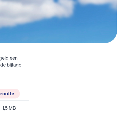
egeld een
 de bijlage
rootte
1,5 MB