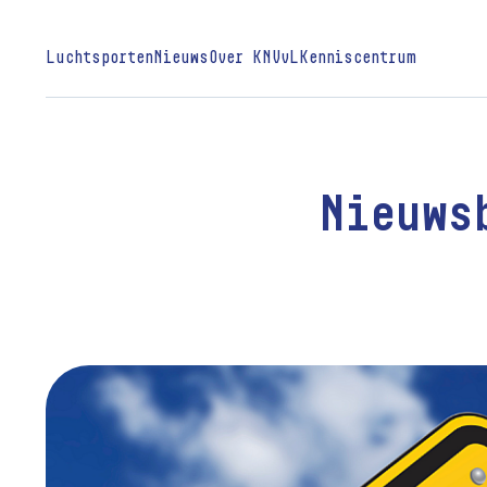
Luchtsporten
Nieuws
Over KNVvL
Kenniscentrum
Nieuws