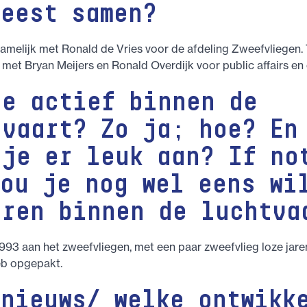
meest samen?
amelijk met Ronald de Vries voor de afdeling Zweefvliegen.
 met Bryan Meijers en Ronald Overdijk voor public affairs en
je actief binnen de
tvaart? Zo ja; hoe? En
 je er leuk aan? If no
zou je nog wel eens wi
eren binnen de luchtva
1993 aan het zweefvliegen, met een paar zweefvlieg loze jare
eb opgepakt.
 nieuws/ welke ontwikk