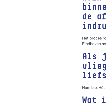
binn
de a
indr
Het proces r
Eindhoven no
Als 
vlie
lief
Namibie. Hét
Wat 