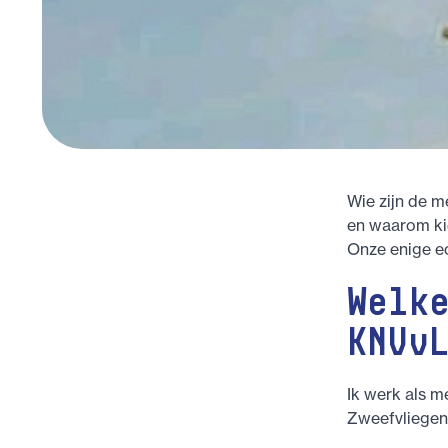
Wie zijn de m
en waarom ki
Onze enige e
Welk
KNVv
Ik werk als m
Zweefvliegen