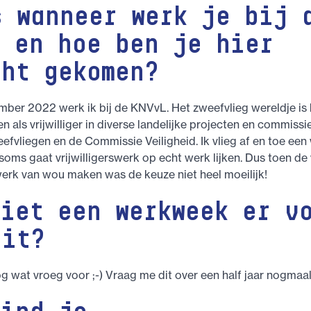
s wanneer werk je bij 
L en hoe ben je hier
cht gekomen?
mber 2022 werk ik bij de KNVvL. Het zweefvlieg wereldje is k
ren als vrijwilliger in diverse landelijke projecten en commis
fvliegen en de Commissie Veiligheid. Ik vlieg af en toe ee
 soms gaat vrijwilligerswerk op echt werk lijken. Dus toen d
 werk van wou maken was de keuze niet heel moeilijk!
ziet een werkweek er v
uit?
og wat vroeg voor ;-) Vraag me dit over een half jaar nogmaal