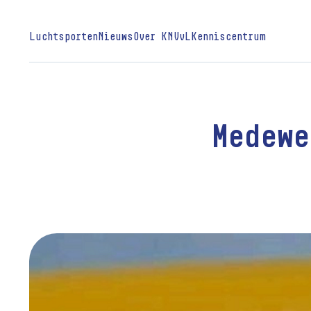
Luchtsporten
Nieuws
Over KNVvL
Kenniscentrum
Medewe