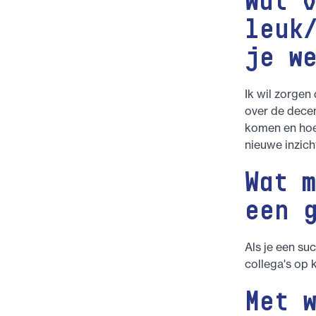
Wat 
leuk
je w
Ik wil zorgen
over de decen
komen en hoe
nieuwe inzich
Wat 
een 
Als je een su
collega's op 
Met 