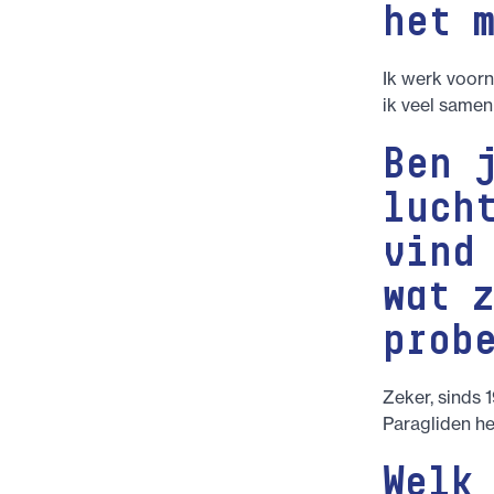
het 
Ik werk voorn
ik veel samen
Ben 
luch
vind
wat 
prob
Zeker, sinds 
Paragliden h
Welk