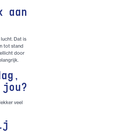
k aan
lucht. Dat is
n tot stand
llicht door
langrijk.
dag,
 jou?
lekker veel
ij