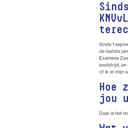
Sind
KNVv
tere
Sinds 1 septe
de laatste ja
Examens Zwee
wedstrijd, en
of ik er mijn
Hoe 
jou 
Daar is het n