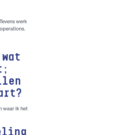
 Tevens werk
 operations.
 wat
t;
llen
art?
n waar ik het
eling