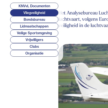
KNVvL Documenten
Het Analysebureau Luch
Vliegveiligheid
luchtvaart, volgens Eur
Bondsbureau
veiligheid in de luchtv
Lidmaatschappen
Veilige Sportomgeving
Vrijwilligers
Clubs
Organisatie