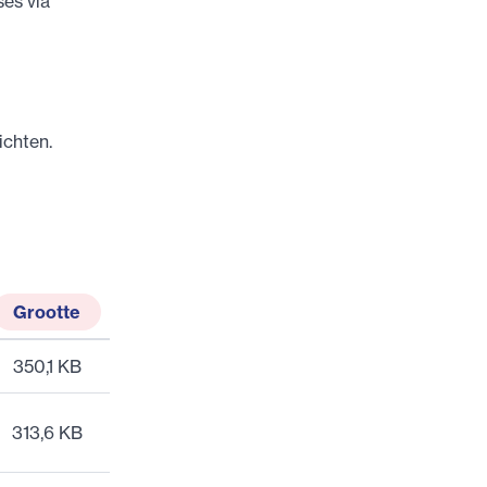
ses via
ichten.
Grootte
350,1 KB
313,6 KB