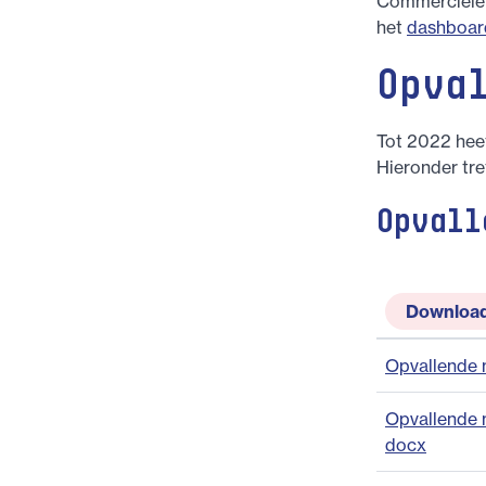
Commerciele a
het
dashboar
Opva
Tot 2022 hee
Hieronder tre
Opvall
Downloa
Opvallende 
Opvallende m
docx