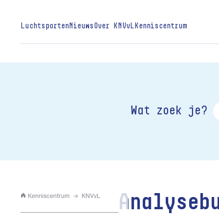
Luchtsporten
Nieuws
Over KNVvL
Kenniscentrum
Wat zoek je?
Kenniscentrum
KNVvL
Analyseb