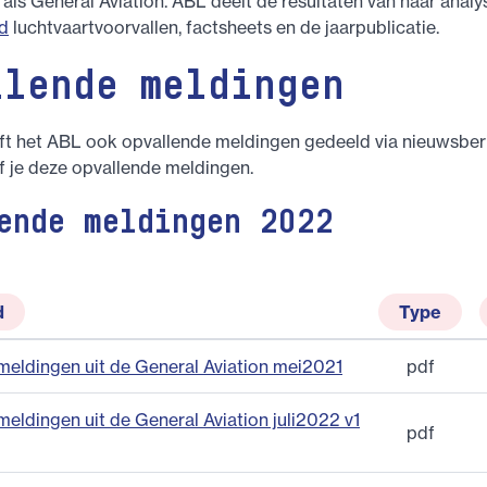
ls General Aviation. ABL deelt de resultaten van haar analy
d
luchtvaartvoorvallen, factsheets en de jaarpublicatie.
llende meldingen
ft het ABL ook opvallende meldingen gedeeld via nieuwsber
f je deze opvallende meldingen.
ende meldingen 2022
d
Type
meldingen uit de General Aviation mei2021
pdf
eldingen uit de General Aviation juli2022 v1
pdf