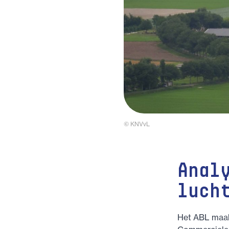
© KNVvL
Anal
luch
Het ABL maakt