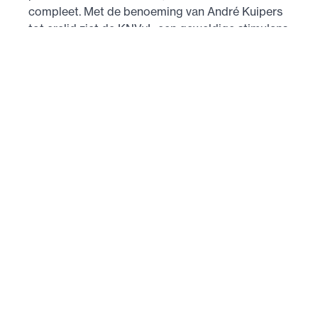
compleet. Met de benoeming van André Kuipers
tot erelid ziet de KNVvL een geweldige stimulans
voor met name de jeugd ten einde de lucht- en
ruimtevaart als motor voor de industriële
ontwikkelingen in ons land te erkennen.
Lees meer over André Kuipers op zijn eigen
website
andrekuipers.com
.