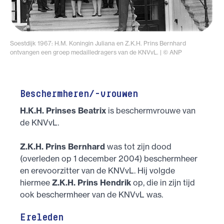
Soestdijk 1967: H.M. Koningin Juliana en Z.K.H. Prins Bernhard
ontvangen een groep medailledragers van de KNVvL.
© ANP
Beschermheren/-vrouwen
H.K.H. Prinses Beatrix
is beschermvrouwe van
de KNVvL.
Z.K.H. Prins Bernhard
was tot zijn dood
(overleden op 1 december 2004) beschermheer
en erevoorzitter van de KNVvL. Hij volgde
hiermee
Z.K.H. Prins Hendrik
op, die in zijn tijd
ook beschermheer van de KNVvL was.
Ereleden