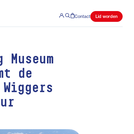
Lid worden
Contact
g Museum
mt de
 Wiggers
uur