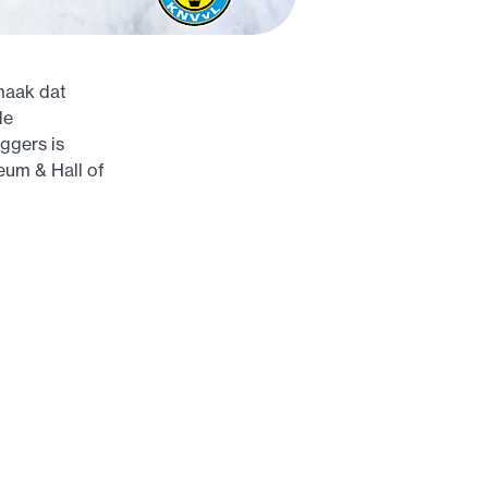
maak dat
de
ggers is
eum & Hall of