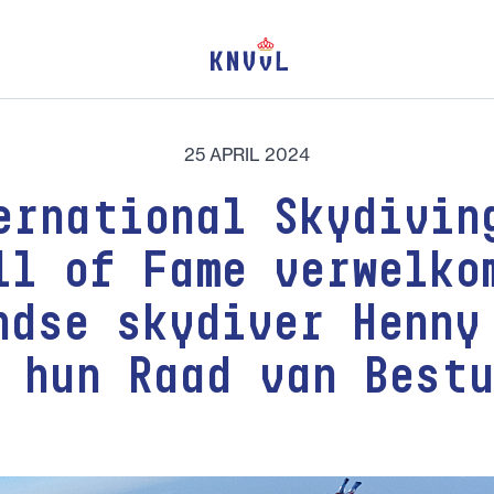
25 APRIL 2024
ernational Skydivin
ll of Fame verwelko
ndse skydiver Henny
 hun Raad van Best