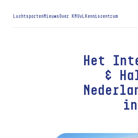
Luchtsporten
Nieuws
Over KNVvL
Kenniscentrum
Het Int
& Ha
Nederla
in