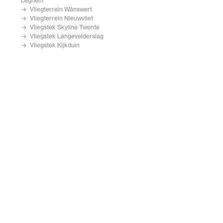
Leghem
Vliegterrein Wânswert
Vliegterrein Nieuwvliet
Vliegstek Skyline Twente
Vliegstek Langevelderslag
Vliegstek Kijkduin
Vliegstek EHST
Vliegstek Aeroclub Salland
Vliegschool Eric Wierenga
Vliegplek Zandvoort
Vliegende Hollander
Vliegen in Nederland
Vlieg Uit
VIPBallon
Vincke Kris
Vijfde Verdieping
VIEC
Videovliegers
VideoExpress
Vibez Factory
VGProjectmanagement
VFS Heinz Grümmer
Vevo Ballooning
Verstraeten Laurent
Versporten Luc
Verheul Communicatie
Vereniging tot Behoud van