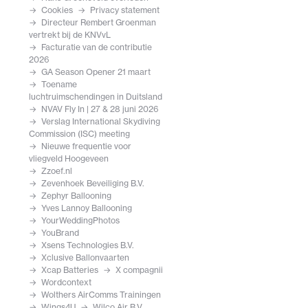
Cookies
Privacy statement
Directeur Rembert Groenman
vertrekt bij de KNVvL
Facturatie van de contributie
2026
GA Season Opener 21 maart
Toename
luchtruimschendingen in Duitsland
NVAV Fly In | 27 & 28 juni 2026
Verslag International Skydiving
Commission (ISC) meeting
Nieuwe frequentie voor
vliegveld Hoogeveen
Zzoef.nl
Zevenhoek Beveiliging B.V.
Zephyr Ballooning
Yves Lannoy Ballooning
YourWeddingPhotos
YouBrand
Xsens Technologies B.V.
Xclusive Ballonvaarten
Xcap Batteries
X compagnii
Wordcontext
Wolthers AirComms Trainingen
Wings4U
Wilco Air B.V.