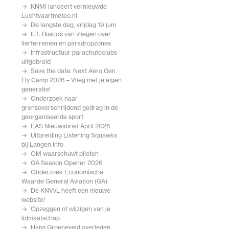
KNMI lanceert vernieuwde
Luchtvaartmeteo.nl
De langste dag, vrijdag 19 juni
ILT: Risico’s van vliegen over
lierterreinen en paradropzones
Infrastructuur parachuteclubs
uitgebreid
Save the date: Next Aero Gen
Fly Camp 2026 – Vlieg met je eigen
generatie!
Onderzoek naar
grensoverschrijdend gedrag in de
georganiseerde sport
EAS Nieuwsbrief April 2026
Uitbreiding Listening Squawks
bij Langen Info
OM waarschuwt piloten
GA Season Opener 2026
Onderzoek Economische
Waarde General Aviation (GA)
De KNVvL heeft een nieuwe
website!
Opzeggen of wijzigen van je
lidmaatschap
Hans Groeneveld overleden