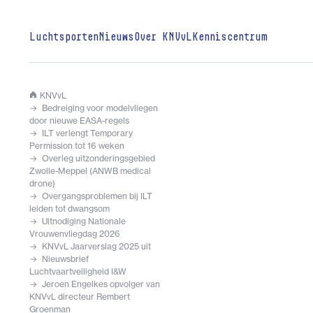
Luchtsporten
Nieuws
Over KNVvL
Kenniscentrum
KNVvL
Bedreiging voor modelvliegen
door nieuwe EASA-regels
ILT verlengt Temporary
Permission tot 16 weken
Overleg uitzonderingsgebied
Zwolle-Meppel (ANWB medical
drone)
Overgangsproblemen bij ILT
leiden tot dwangsom
Uitnodiging Nationale
Vrouwenvliegdag 2026
KNVvL Jaarverslag 2025 uit
Nieuwsbrief
Luchtvaartveiligheid I&W
Jeroen Engelkes opvolger van
KNVvL directeur Rembert
Groenman