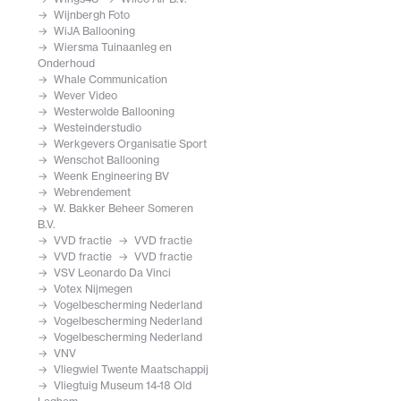
Wijnbergh Foto
WiJA Ballooning
Wiersma Tuinaanleg en
Onderhoud
Whale Communication
Wever Video
Westerwolde Ballooning
Westeinderstudio
Werkgevers Organisatie Sport
Wenschot Ballooning
Weenk Engineering BV
Webrendement
W. Bakker Beheer Someren
B.V.
VVD fractie
VVD fractie
VVD fractie
VVD fractie
VSV Leonardo Da Vinci
Votex Nijmegen
Vogelbescherming Nederland
Vogelbescherming Nederland
Vogelbescherming Nederland
VNV
Vliegwiel Twente Maatschappij
Vliegtuig Museum 14-18 Old