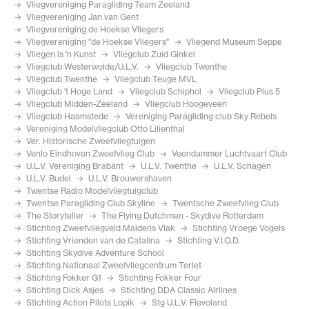
Vliegvereniging Paragliding Team Zeeland
Vliegvereniging Jan van Gent
Vliegvereniging de Hoekse Vliegers
Vliegvereniging "de Hoekse Vliegers"
Vliegend Museum Seppe
Vliegen is 'n Kunst
Vliegclub Zuid Ginkel
Vliegclub Westerwolde/U.L.V.
Vliegclub Twenthe
Vliegclub Twenthe
Vliegclub Teuge MVL
Vliegclub 't Hoge Land
Vliegclub Schiphol
Vliegclub Plus 5
Vliegclub Midden-Zeeland
Vliegclub Hoogeveen
Vliegclub Haamstede
Vereniging Paragliding club Sky Rebels
Vereniging Modelvliegclub Otto Lilienthal
Ver. Historische Zweefvliegtuigen
Venlo Eindhoven Zweefvlieg Club
Veendammer Luchtvaart Club
U.L.V. Vereniging Brabant
U.L.V. Twenthe
U.L.V. Schagen
U.L.V. Budel
U.L.V. Brouwershaven
Twentse Radio Modelvliegtuigclub
Twentse Paragliding Club Skyline
Twentsche Zweefvlieg Club
The Storyteller
The Flying Dutchmen - Skydive Rotterdam
Stichting Zweefvliegveld Maldens Vlak
Stichting Vroege Vogels
Stichting Vrienden van de Catalina
Stichting V.I.O.D.
Stichting Skydive Adventure School
Stichting Nationaal Zweefvliegcentrum Terlet
Stichting Fokker G1
Stichting Fokker Four
Stichting Dick Asjes
Stichting DDA Classic Airlines
Stichting Action Pilots Lopik
Stg U.L.V. Flevoland