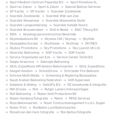
Sport Medisch Centrum Papendal B.V.
Sport Knowhow XL
Sport en Zaken
Sport & Zaken
Special Balloon Services
SP fractie
SP fractie
Soarstek Zoutelande
Soarstek Zoutelande
Soarstek Wijk aan Zee
Soarstek Wassenaar
Soarstek Maasvlakte Slufer
Soarstek Langevelderslag
Soarstek Katwijk Noord
Soarstek Brouwersdam
Smit in Beeld
SMC Tilburg B.V.
SMA
Skywings paramotorschool Beverwijk
Skyviewballoons BV
Skyview CM / Skymap
SkyVids
Skysupplies Europe
SkySteady
SkySnap
SKYREX
Skybox Promotions
Sky Promotions
Sky Launch UK Ltd.
Silverstar Ballooning
SGP fractie
SGP fractie
Service Organisatie van Eck
Service Center Terlet B.V.
Seppe Airservice
Sebregts Ballooning
SEAL Expeditions AIR division Ballonvaarten
SEAL Expeditions
Seagull Aviation
SchutzDrone
Schroeder Fire Balloons
Schrave Multi-Media
Schenning & Regtering Bouwadvies
Saudi Arabian Ballooning Federation
SAR Supervisor
Sailplane & Gliding
Safe2Fly B.V.
RZ bouwkunde & fotografie
RW-Drones
RvA
Rutger Lamers Fotoreportages
Ruif Ballooning
Ruben Smit Productions BV
Ruben Hamberg Fotografie
Rshot
RPAS Services
Roza Ballonvaarten
Rover Contractmanagement h.o.d.n. Eaglei
Rosier Print
RonBallon Luchtballonvaarten
Ronald van den Hurk fotografie
Ron Baltus Fotografie