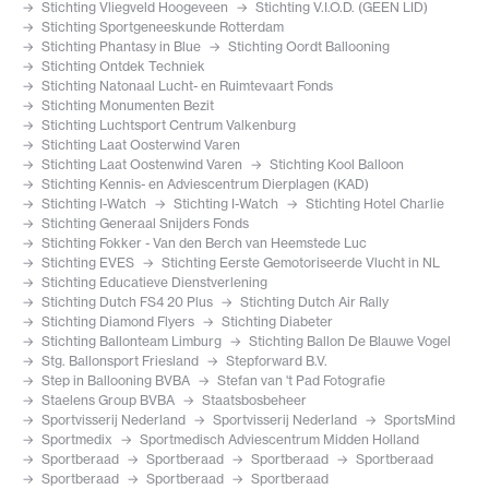
Stichting Vliegveld Hoogeveen
Stichting V.I.O.D. (GEEN LID)
Stichting Sportgeneeskunde Rotterdam
Stichting Phantasy in Blue
Stichting Oordt Ballooning
Stichting Ontdek Techniek
Stichting Natonaal Lucht- en Ruimtevaart Fonds
Stichting Monumenten Bezit
Stichting Luchtsport Centrum Valkenburg
Stichting Laat Oosterwind Varen
Stichting Laat Oostenwind Varen
Stichting Kool Balloon
Stichting Kennis- en Adviescentrum Dierplagen (KAD)
Stichting I-Watch
Stichting I-Watch
Stichting Hotel Charlie
Stichting Generaal Snijders Fonds
Stichting Fokker - Van den Berch van Heemstede Luc
Stichting EVES
Stichting Eerste Gemotoriseerde Vlucht in NL
Stichting Educatieve Dienstverlening
Stichting Dutch FS4 20 Plus
Stichting Dutch Air Rally
Stichting Diamond Flyers
Stichting Diabeter
Stichting Ballonteam Limburg
Stichting Ballon De Blauwe Vogel
Stg. Ballonsport Friesland
Stepforward B.V.
Step in Ballooning BVBA
Stefan van 't Pad Fotografie
Staelens Group BVBA
Staatsbosbeheer
Sportvisserij Nederland
Sportvisserij Nederland
SportsMind
Sportmedix
Sportmedisch Adviescentrum Midden Holland
Sportberaad
Sportberaad
Sportberaad
Sportberaad
Sportberaad
Sportberaad
Sportberaad