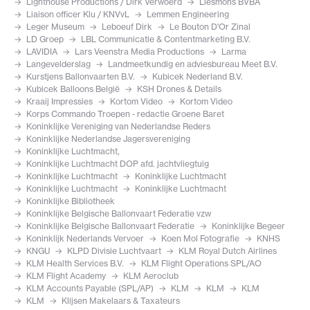
Lighthouse Productions / Dirk Verwoerd
Liesmons BVBA
Liaison officer Klu / KNVvL
Lemmen Engineering
Leger Museum
Leboeuf Dirk
Le Bouton D'Or Zinal
LD Groep
LBL Communicatie & Contentmarketing B.V.
LAVIDIA
Lars Veenstra Media Productions
Larma
Langevelderslag
Landmeetkundig en adviesbureau Meet B.V.
Kurstjens Ballonvaarten B.V.
Kubicek Nederland B.V.
Kubicek Balloons België
KSH Drones & Details
Kraaij Impressies
Kortom Video
Kortom Video
Korps Commando Troepen - redactie Groene Baret
Koninklijke Vereniging van Nederlandse Reders
Koninklijke Nederlandse Jagersvereniging
Koninklijke Luchtmacht,
Koninklijke Luchtmacht DOP afd. jachtvliegtuig
Koninklijke Luchtmacht
Koninklijke Luchtmacht
Koninklijke Luchtmacht
Koninklijke Luchtmacht
Koninklijke Bibliotheek
Koninklijke Belgische Ballonvaart Federatie vzw
Koninklijke Belgische Ballonvaart Federatie
Koninklijke Begeer
Koninklijk Nederlands Vervoer
Koen Mol Fotografie
KNHS
KNGU
KLPD Divisie Luchtvaart
KLM Royal Dutch Airlines
KLM Health Services B.V.
KLM Flight Operations SPL/AO
KLM Flight Academy
KLM Aeroclub
KLM Accounts Payable (SPL/AP)
KLM
KLM
KLM
KLM
Klijsen Makelaars & Taxateurs