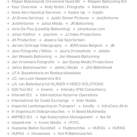
Klijsen Makelaardij Onroerend Goed BV
Klepper Ballooning B.V.
Keur Overview
Kelly Noten | Fotografie
Kelendria
Kees Aero Nautical Services
Kastor Up
Kaptiv
JV Drone Services
Justin Sinner Pictures
JustAirborne
JustAirborne
Julius Media
JR Ballooning
Joris De Flou (LevelUp Ballooning)
johankezer.com
Johan Kalthof
Joachim
JJ Video Productions
JH Production
Jessica Gal Sportartsen
Jeroen Schrage Videography
JERA bvba Belgium
JB
Java Fotografie / Milieu
Jauris Droneshots
Jatebe
Jan Wessels Ballooning
Jan Wessels Ballooning
Jan Vroomans Fotografie
Jan Slump Media Productions
Jahoo Ballonvaarten
JaHeLi Media
JAA Bibliotheek
J.F.A. Bouwhistorie en Restauratieadvies
J.C. van Loon Gasservice B.V.
J.A. van Batenburg h/o KLAVER 4 VIDEO SOLUTIONS
IQS-Tool B.V.
Invenio
Intersky ATM Consultancy
Intersell B.V.
International Airborne Operations
International Air Cadet Exchange
Inter Nubila
Inspectie Leefomgeving en Transport
Innofly
InfraCare All-In
In Vogelvlucht Videoproducties
In Beeld Multimedia
IMPRES B.V.
Ilge Subscription Management
Ike Air
IJsseldrone
Iconic Media
I.P.P.C.
Hupselse Ballon Sociëteit
Huijbrechtse
HUFAG
HUFAG
HUFAG
Houseview
Hot-R Ballonvaarten