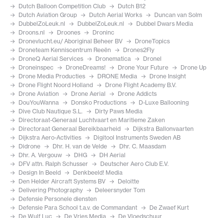
Dutch Balloon Competition Club
Dutch B12
Dutch Aviation Group
Dutch Aerial Works
Duncan van Solm
DubbelZoLeuk.nl
DubbelZoLeuk.nl
Dubbel Dwars Media
Droons.nl
Droones
Droninc
Dronevlucht.eu/ Aboriginal Beheer BV
DroneTopics
Droneteam Kenniscentrum Reeën
Drones2Fly
DroneQ Aerial Services
Dronematica
Dronel
Droneinspec
DroneDreams!
Drone Your Future
Drone Up
Drone Media Producties
DRONE Media
Drone Insight
Drone Flight Noord Holland
Drone Flight Academy B.V.
Drone Aviation
Drone Aerial
Drone Addicts
DouYouWanna
Donsko Productions
D-Luxe Ballooning
Dive Club Nautique S.L.
Dirty Paws Media
Directoraat-Generaal Luchtvaart en Maritieme Zaken
Directoraat Generaal Bereikbaarheid
Dijkstra Ballonvaarten
Dijkstra Aero-Activities
Digitool Instruments Sweden AB
Didrone
Dhr. H. van de Velde
Dhr. C. Maasdam
Dhr. A. Vergouw
DHG
DH Aerial
DFV attn. Ralph Schusser
Deutscher Aero Club E.V.
Design In Beeld
Denkbeeld! Media
Den Helder Aircraft Systems BV
Deloitte
Delivering Photography
Deleersnyder Tom
Defensie Personele diensten
Defensie Para School t.a.v. de Commandant
De Zwaef Kurt
De Wulf Luc
De Vries Media
De Vloedschuur