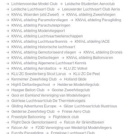
Lichtenvoordse Model Club
Leidsche Studenten Aeroclub
Leidsche Luchtvaart Club
Leeuwarder Luchtvaart Club Aeria
KNVvL Woerden (afd Zweef)
KNVvL afdeling Zweefvliegen
KNVvL afdeling Paramotorvliegen
KNVvL afdeling Paragliding
KNVvL afdeling Parachutespringen
KNVvL afdeling Modelvliegsport
KNVvL afdeling Luchtvaartwetenschappen
KNVvL afdeling Luchtvaartkennis
KNVvL afdeling IACE
KNVvL afdeling Historische luchtvaart
KNVvL afdeling Gemotoriseerd vliegen
KNVvL afdeling Drones
KNVvL afdeling Deltavliegen
KNVvL afdeling Ballonvaren
KNVvL afdeling Algemene Luchtvaart Kennis
KNVvL afdeling Aerobatics
KLU ZC Volkel
KLU ZC Soesterberg Sicut Larus
KLU ZC De Peel
Kennemer Zweefvlieg Club
Holland Glide
High5 Deltavliegschool
Helderse Modelvliegclub
Haagse Ballon Club
Gooise Zweefvliegclub
Gooi en Eemland Vereniging van Modelvliegers
Goirlese Luchtvaartclub De Thermiekvogels
Gliding Adventures Europe
Gilzer Luchtvaartclub Illustrious
Gelderse Zweefvlieg Club
Friese Aero Club
Freestyle Ballooning
Flightdeck club
Flight Deck Gemotoriseerd
Falcon Air Griendtsveen
Falcon Air
F23D Vereniging van Wedstrijd Modelvliegers
Eurofly Paragliding
Ermelose Luchtvaart Club