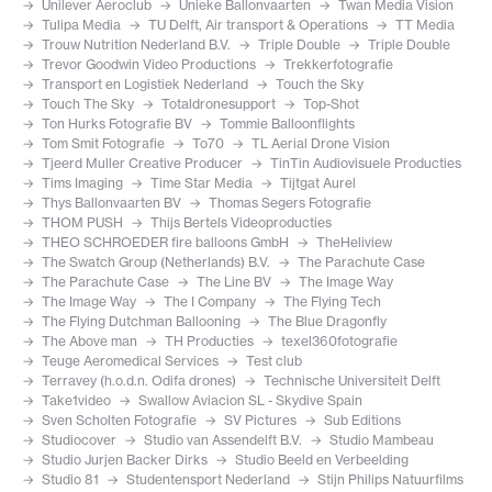
Unilever Aeroclub
Unieke Ballonvaarten
Twan Media Vision
Tulipa Media
TU Delft, Air transport & Operations
TT Media
Trouw Nutrition Nederland B.V.
Triple Double
Triple Double
Trevor Goodwin Video Productions
Trekkerfotografie
Transport en Logistiek Nederland
Touch the Sky
Touch The Sky
Totaldronesupport
Top-Shot
Ton Hurks Fotografie BV
Tommie Balloonflights
Tom Smit Fotografie
To70
TL Aerial Drone Vision
Tjeerd Muller Creative Producer
TinTin Audiovisuele Producties
Tims Imaging
Time Star Media
Tijtgat Aurel
Thys Ballonvaarten BV
Thomas Segers Fotografie
THOM PUSH
Thijs Bertels Videoproducties
THEO SCHROEDER fire balloons GmbH
TheHeliview
The Swatch Group (Netherlands) B.V.
The Parachute Case
The Parachute Case
The Line BV
The Image Way
The Image Way
The I Company
The Flying Tech
The Flying Dutchman Ballooning
The Blue Dragonfly
The Above man
TH Producties
texel360fotografie
Teuge Aeromedical Services
Test club
Terravey (h.o.d.n. Odifa drones)
Technische Universiteit Delft
Take1video
Swallow Aviacion SL - Skydive Spain
Sven Scholten Fotografie
SV Pictures
Sub Editions
Studiocover
Studio van Assendelft B.V.
Studio Mambeau
Studio Jurjen Backer Dirks
Studio Beeld en Verbeelding
Studio 81
Studentensport Nederland
Stijn Philips Natuurfilms