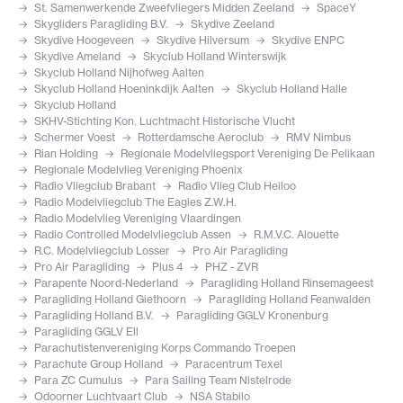
St. Samenwerkende Zweefvliegers Midden Zeeland
SpaceY
Skygliders Paragliding B.V.
Skydive Zeeland
Skydive Hoogeveen
Skydive Hilversum
Skydive ENPC
Skydive Ameland
Skyclub Holland Winterswijk
Skyclub Holland Nijhofweg Aalten
Skyclub Holland Hoeninkdijk Aalten
Skyclub Holland Halle
Skyclub Holland
SKHV-Stichting Kon. Luchtmacht Historische Vlucht
Schermer Voest
Rotterdamsche Aeroclub
RMV Nimbus
Rian Holding
Regionale Modelvliegsport Vereniging De Pelikaan
Regionale Modelvlieg Vereniging Phoenix
Radio Vliegclub Brabant
Radio Vlieg Club Heiloo
Radio Modelvliegclub The Eagles Z.W.H.
Radio Modelvlieg Vereniging Vlaardingen
Radio Controlled Modelvliegclub Assen
R.M.V.C. Alouette
R.C. Modelvliegclub Losser
Pro Air Paragliding
Pro Air Paragliding
Plus 4
PHZ - ZVR
Parapente Noord-Nederland
Paragliding Holland Rinsemageest
Paragliding Holland Giethoorn
Paragliding Holland Feanwalden
Paragliding Holland B.V.
Paragliding GGLV Kronenburg
Paragliding GGLV Ell
Parachutistenvereniging Korps Commando Troepen
Parachute Group Holland
Paracentrum Texel
Para ZC Cumulus
Para Sailing Team Nistelrode
Odoorner Luchtvaart Club
NSA Stabilo