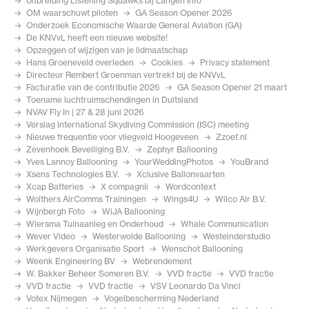
Uitbreiding Listening Squawks bij Langen Info
OM waarschuwt piloten
GA Season Opener 2026
Onderzoek Economische Waarde General Aviation (GA)
De KNVvL heeft een nieuwe website!
Opzeggen of wijzigen van je lidmaatschap
Hans Groeneveld overleden
Cookies
Privacy statement
Directeur Rembert Groenman vertrekt bij de KNVvL
Facturatie van de contributie 2026
GA Season Opener 21 maart
Toename luchtruimschendingen in Duitsland
NVAV Fly In | 27 & 28 juni 2026
Verslag International Skydiving Commission (ISC) meeting
Nieuwe frequentie voor vliegveld Hoogeveen
Zzoef.nl
Zevenhoek Beveiliging B.V.
Zephyr Ballooning
Yves Lannoy Ballooning
YourWeddingPhotos
YouBrand
Xsens Technologies B.V.
Xclusive Ballonvaarten
Xcap Batteries
X compagnii
Wordcontext
Wolthers AirComms Trainingen
Wings4U
Wilco Air B.V.
Wijnbergh Foto
WiJA Ballooning
Wiersma Tuinaanleg en Onderhoud
Whale Communication
Wever Video
Westerwolde Ballooning
Westeinderstudio
Werkgevers Organisatie Sport
Wenschot Ballooning
Weenk Engineering BV
Webrendement
W. Bakker Beheer Someren B.V.
VVD fractie
VVD fractie
VVD fractie
VVD fractie
VSV Leonardo Da Vinci
Votex Nijmegen
Vogelbescherming Nederland