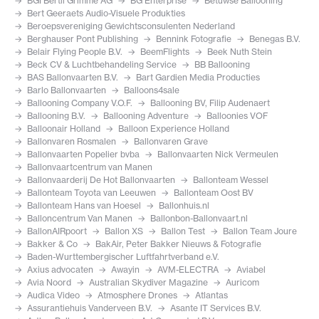
BGI Bertil Grimme AG
BG Enterprise
Betuwse Ballooning
Bert Geeraets Audio-Visuele Produkties
Beroepsvereniging Gewichtsconsulenten Nederland
Berghauser Pont Publishing
Bennink Fotografie
Benegas B.V.
Belair Flying People B.V.
BeemFlights
Beek Nuth Stein
Beck CV & Luchtbehandeling Service
BB Ballooning
BAS Ballonvaarten B.V.
Bart Gardien Media Producties
Barlo Ballonvaarten
Balloons4sale
Ballooning Company V.O.F.
Ballooning BV, Filip Audenaert
Ballooning B.V.
Ballooning Adventure
Balloonies VOF
Balloonair Holland
Balloon Experience Holland
Ballonvaren Rosmalen
Ballonvaren Grave
Ballonvaarten Popelier bvba
Ballonvaarten Nick Vermeulen
Ballonvaartcentrum van Manen
Ballonvaarderij De Hot Ballonvaarten
Ballonteam Wessel
Ballonteam Toyota van Leeuwen
Ballonteam Oost BV
Ballonteam Hans van Hoesel
Ballonhuis.nl
Balloncentrum Van Manen
Ballonbon-Ballonvaart.nl
BallonAIRpoort
Ballon XS
Ballon Test
Ballon Team Joure
Bakker & Co
BakAir, Peter Bakker Nieuws & Fotografie
Baden-Wurttembergischer Luftfahrtverband e.V.
Axius advocaten
Awayin
AVM-ELECTRA
Aviabel
Avia Noord
Australian Skydiver Magazine
Auricom
Audica Video
Atmosphere Drones
Atlantas
Assurantiehuis Vanderveen B.V.
Asante IT Services B.V.