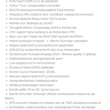
ICAO kaart 2025 nu in de webshop!
Arthur “Tuur” Jongeneelen overleden
BVLOS test/experimenteergebied Zuid-Holland
Afwijzing LAPL-medical door rechtbank ongegrond verklaard
Service Bulletin Rotax motor 912 S series
Ruimte voor defensie op Terlet?
Terugblik KNVvL Congresdag 2024 in Aviodrome
OVV rapport bijna botsing in de Rotterdam CTR
Marc van den Tweel van NOC*NSF bezoekt de KNVvL
Kleine luchtvaart in beeld
Martin Schröder overleden
Uitgave tijdschrift Luchtvaartkennis september
ADS-B Out verplichting North Sea Area Amsterdam
De Nationale Vrouwenvliegdag 2024 : Woman quality in gliding!
Kabinetsplannen georganiseerde sport
Low hanging fruit in het luchtruim
Drones in Natura2000 gebieden
Drone Council Nederland - DCNL
Nieuwe uitgave tijdschrift Luchtvaartkennis
Aansprakelijkheid clubbestuurders
NK-Berg Deltavliegen leeft weer!
Eerste editie “Free Air” groot succes
Martin Schröder ontvangt Lifetime Achievement Award van de
KNVvL
DFS verzoekt vliegers te voldoen aan de TMZ-uitluisterprocedures
Koninklijke onderscheiding voor vlieglegende Frank Versteegh