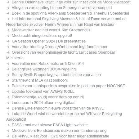
Bennie Oldenhave krijgt lintje voor zijn inzet voor de Modelvliegsport
Vliegplan verplichting binnen Schengen wordt versoepeld
Boek in de spotlight: Vliegkamp Soesterberg & Theehuis Soesterdal
Het International Skydiving Museum & Hall of Fame verwelkomt de
Nederlandse skydiver Henny Wiggers in hun Raad van Bestuur
Medewerker aan het woord: Kim Groenendijk
Medeluchtruimgebruikers opgelet!
GA Season Opener 2024 | De presentaties
Voorzitter afdeling Drones/Onbemand legt functie neer
Overzicht van geanonimiseerde luchtvaart cases Openbaar
Ministerie
Voorvallen met Rotax motoren 912 en 914
Belangrijke wijzingen BOSA-regeling
Sunny Swift: Rapportage van technische voorvallen
Startgewicht MLA gaat omhoog!
Ruimte voor luchtsporters besproken in position paper NOC*NSF
Update: toekomst van AVGAS 100LL
Fotomomentje: (oud) voorzitters op een rij
Ledenpas in 2024 alleen nog digitaal
Denise Eikelenboom nieuwe voorzitter van de KNVvL!
Luke de Weert wint de wereldbeker op het WK voor Paragliding
Aerobatics!
EASA komt met nieuwe EASA Light; website
Medewerkers Bondsbureau maken een tandemsprong
De KNVvL kiest voor FOYS voor haar ledenadministratie