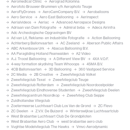
Aeromedical Clinic
Aerograd Kolomna
Aerofoto Brouwer-Brummen v/h Aerophoto Teuge
AeroFlyDrones
AeroCamCompany B.V.
Aeroballoons
Aero Service
Aero East Ballooning
Aerinspect
Aerialvideos
Aeriac
Advanced Aerospace Designs
Adriaan van Dam Fotografie
Admiral bvba
Adecs Airinfra
Adc Archeologische Opgravingen BV
Ad van Lit, Reklame- en Industriële Fotografie
Action Ballooning
Achterberg Ballonvaarten
AC Zeeland
Aberson Public Affairs
ABC Arkenbouw Urk
Abacus Ballooning B.V.
AA Paragliding Holland Feanwalden
A2 Video
A.J. Troost Ballooning
A Different View BV
4XA V.O.F.
4-way formation skydiving Team Whooops
4SMA B.V.
4CB Ballonvaarten
3D Ballooning
360 Vastgoed Service
2C Media
2B Creative
Zweefvliegclub Volkel
Zweefvliegclub Texel
Zweefvliegclub Teuge
Zweefvliegclub Rotterdam
Zweefvliegclub Noordoostpolder
Zweefvliegclub Eindhovense Studenten
Zweefvliegclub Deelen
Zweefvliegcentrum Noordkop
Zweefvlieg Club Seppe
Zuidhollandse Vliegclub
Zoetermeerse Luchtvaart Club Los Van de Grond
ZC Flevo
ZC Deelen
Z.V.V. De Buizerd
Winterswijkse Luchtvaartclub
West Brabantse Luchtvaart Club De Grondpiloten
West Brabantse Aero Club
west brabantse aero club
Vughtse Modelvliegclub The Hawks
Vmvc-Aerodynamic