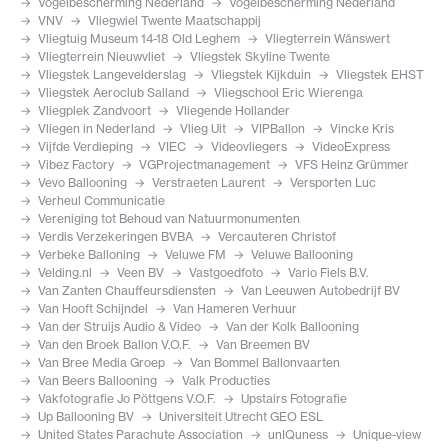
Vogelbescherming Nederland
Vogelbescherming Nederland
VNV
Vliegwiel Twente Maatschappij
Vliegtuig Museum 14-18 Old Leghem
Vliegterrein Wânswert
Vliegterrein Nieuwvliet
Vliegstek Skyline Twente
Vliegstek Langevelderslag
Vliegstek Kijkduin
Vliegstek EHST
Vliegstek Aeroclub Salland
Vliegschool Eric Wierenga
Vliegplek Zandvoort
Vliegende Hollander
Vliegen in Nederland
Vlieg Uit
VIPBallon
Vincke Kris
Vijfde Verdieping
VIEC
Videovliegers
VideoExpress
Vibez Factory
VGProjectmanagement
VFS Heinz Grümmer
Vevo Ballooning
Verstraeten Laurent
Versporten Luc
Verheul Communicatie
Vereniging tot Behoud van Natuurmonumenten
Verdis Verzekeringen BVBA
Vercauteren Christof
Verbeke Balloning
Veluwe FM
Veluwe Ballooning
Velding.nl
Veen BV
Vastgoedfoto
Vario Fiels B.V.
Van Zanten Chauffeursdiensten
Van Leeuwen Autobedrijf BV
Van Hooft Schijndel
Van Hameren Verhuur
Van der Struijs Audio & Video
Van der Kolk Ballooning
Van den Broek Ballon V.O.F.
Van Breemen BV
Van Bree Media Groep
Van Bommel Ballonvaarten
Van Beers Ballooning
Valk Producties
Vakfotografie Jo Pöttgens V.O.F.
Upstairs Fotografie
Up Ballooning BV
Universiteit Utrecht GEO ESL
United States Parachute Association
unIQuness
Unique-view