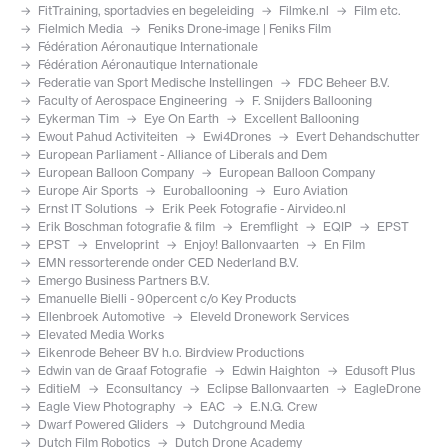
FitTraining, sportadvies en begeleiding
Filmke.nl
Film etc.
Fielmich Media
Feniks Drone-image | Feniks Film
Fédération Aéronautique Internationale
Fédération Aéronautique Internationale
Federatie van Sport Medische Instellingen
FDC Beheer B.V.
Faculty of Aerospace Engineering
F. Snijders Ballooning
Eykerman Tim
Eye On Earth
Excellent Ballooning
Ewout Pahud Activiteiten
Ewi4Drones
Evert Dehandschutter
European Parliament - Alliance of Liberals and Dem
European Balloon Company
European Balloon Company
Europe Air Sports
Euroballooning
Euro Aviation
Ernst IT Solutions
Erik Peek Fotografie - Airvideo.nl
Erik Boschman fotografie & film
Eremflight
EQIP
EPST
EPST
Enveloprint
Enjoy! Ballonvaarten
En Film
EMN ressorterende onder CED Nederland B.V.
Emergo Business Partners B.V.
Emanuelle Bielli - 90percent c/o Key Products
Ellenbroek Automotive
Eleveld Dronework Services
Elevated Media Works
Eikenrode Beheer BV h.o. Birdview Productions
Edwin van de Graaf Fotografie
Edwin Haighton
Edusoft Plus
EditieM
Econsultancy
Eclipse Ballonvaarten
EagleDrone
Eagle View Photography
EAC
E.N.G. Crew
Dwarf Powered Gliders
Dutchground Media
Dutch Film Robotics
Dutch Drone Academy