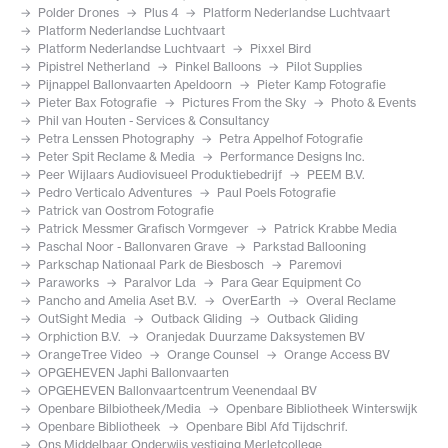
Polder Drones
Plus 4
Platform Nederlandse Luchtvaart
Platform Nederlandse Luchtvaart
Platform Nederlandse Luchtvaart
Pixxel Bird
Pipistrel Netherland
Pinkel Balloons
Pilot Supplies
Pijnappel Ballonvaarten Apeldoorn
Pieter Kamp Fotografie
Pieter Bax Fotografie
Pictures From the Sky
Photo & Events
Phil van Houten - Services & Consultancy
Petra Lenssen Photography
Petra Appelhof Fotografie
Peter Spit Reclame & Media
Performance Designs Inc.
Peer Wijlaars Audiovisueel Produktiebedrijf
PEEM B.V.
Pedro Verticalo Adventures
Paul Poels Fotografie
Patrick van Oostrom Fotografie
Patrick Messmer Grafisch Vormgever
Patrick Krabbe Media
Paschal Noor - Ballonvaren Grave
Parkstad Ballooning
Parkschap Nationaal Park de Biesbosch
Paremovi
Paraworks
Paralvor Lda
Para Gear Equipment Co
Pancho and Amelia Aset B.V.
OverEarth
Overal Reclame
OutSight Media
Outback Gliding
Outback Gliding
Orphiction B.V.
Oranjedak Duurzame Daksystemen BV
OrangeTree Video
Orange Counsel
Orange Access BV
OPGEHEVEN Japhi Ballonvaarten
OPGEHEVEN Ballonvaartcentrum Veenendaal BV
Openbare Bilbiotheek/Media
Openbare Bibliotheek Winterswijk
Openbare Bibliotheek
Openbare Bibl Afd Tijdschrif.
Ons Middelbaar Onderwijs vestiging Merletcollege