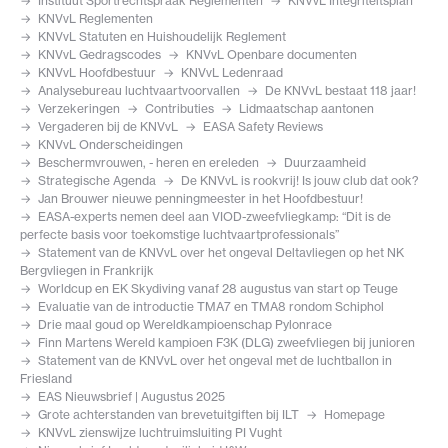
Instituut Sportrechtspraak Reglementen
KNVvL Integriteitsplan
KNVvL Reglementen
KNVvL Statuten en Huishoudelijk Reglement
KNVvL Gedragscodes
KNVvL Openbare documenten
KNVvL Hoofdbestuur
KNVvL Ledenraad
Analysebureau luchtvaartvoorvallen
De KNVvL bestaat 118 jaar!
Verzekeringen
Contributies
Lidmaatschap aantonen
Vergaderen bij de KNVvL
EASA Safety Reviews
KNVvL Onderscheidingen
Beschermvrouwen, - heren en ereleden
Duurzaamheid
Strategische Agenda
De KNVvL is rookvrij! Is jouw club dat ook?
Jan Brouwer nieuwe penningmeester in het Hoofdbestuur!
EASA-experts nemen deel aan VIOD-zweefvliegkamp: “Dit is de
perfecte basis voor toekomstige luchtvaartprofessionals”
Statement van de KNVvL over het ongeval Deltavliegen op het NK
Bergvliegen in Frankrijk
Worldcup en EK Skydiving vanaf 28 augustus van start op Teuge
Evaluatie van de introductie TMA7 en TMA8 rondom Schiphol
Drie maal goud op Wereldkampioenschap Pylonrace
Finn Martens Wereld kampioen F3K (DLG) zweefvliegen bij junioren
Statement van de KNVvL over het ongeval met de luchtballon in
Friesland
EAS Nieuwsbrief | Augustus 2025
Grote achterstanden van brevetuitgiften bij ILT
Homepage
KNVvL zienswijze luchtruimsluiting PI Vught