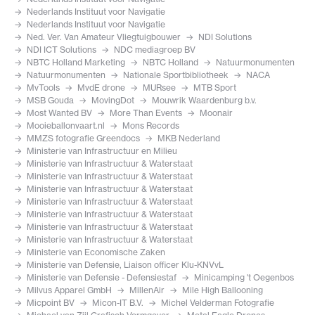
Nederlands Instituut voor Navigatie
Nederlands Instituut voor Navigatie
Ned. Ver. Van Amateur Vliegtuigbouwer
NDI Solutions
NDI ICT Solutions
NDC mediagroep BV
NBTC Holland Marketing
NBTC Holland
Natuurmonumenten
Natuurmonumenten
Nationale Sportbibliotheek
NACA
MvTools
MvdE drone
MURsee
MTB Sport
MSB Gouda
MovingDot
Mouwrik Waardenburg b.v.
Most Wanted BV
More Than Events
Moonair
Mooieballonvaart.nl
Mons Records
MMZS fotografie Greendocs
MKB Nederland
Ministerie van Infrastructuur en Milieu
Ministerie van Infrastructuur & Waterstaat
Ministerie van Infrastructuur & Waterstaat
Ministerie van Infrastructuur & Waterstaat
Ministerie van Infrastructuur & Waterstaat
Ministerie van Infrastructuur & Waterstaat
Ministerie van Infrastructuur & Waterstaat
Ministerie van Infrastructuur & Waterstaat
Ministerie van Economische Zaken
Ministerie van Defensie, Liaison officer Klu-KNVvL
Ministerie van Defensie - Defensiestaf
Minicamping 't Oegenbos
Milvus Apparel GmbH
MillenAir
Mile High Ballooning
Micpoint BV
Micon-IT B.V.
Michel Velderman Fotografie