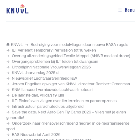
Menu
KNVvL
Bedreiging voor modelvliegen door nieuwe EASA-regels
ILT verlengt Temporary Permission tot 16 weken
Overleg uitzonderingsgebied Zwolle-Meppel (ANWB medical drone)
Overgangsproblemen bij ILT leiden tot dwangsom
Uitnodiging Nationale Vrouwenvliegdag 2026
KNVvL Jaarverslag 2025 uit
Nieuwsbrief Luchtvaartveiligheid I&W
Jeroen Engelkes opvolger van KNVvL directeur Rembert Groenman
KNMI lanceert vernieuwde Luchtvaartmeteo.nl
De langste dag, vrijdag 19 juni
ILT: Risico’s van vliegen over lierterreinen en paradropzones
Infrastructuur parachuteclubs uitgebreid
Save the date: Next Aero Gen Fly Camp 2026 – Vlieg met je eigen
generatie!
Onderzoek naar grensoverschrijdend gedrag in de georganiseerde
sport
EAS Nieuwsbrief April 2026