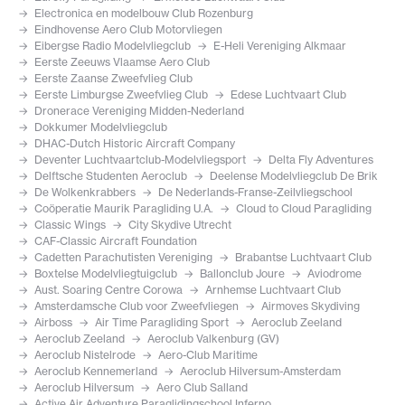
Electronica en modelbouw Club Rozenburg
Eindhovense Aero Club Motorvliegen
Eibergse Radio Modelvliegclub
E-Heli Vereniging Alkmaar
Eerste Zeeuws Vlaamse Aero Club
Eerste Zaanse Zweefvlieg Club
Eerste Limburgse Zweefvlieg Club
Edese Luchtvaart Club
Dronerace Vereniging Midden-Nederland
Dokkumer Modelvliegclub
DHAC-Dutch Historic Aircraft Company
Deventer Luchtvaartclub-Modelvliegsport
Delta Fly Adventures
Delftsche Studenten Aeroclub
Deelense Modelvliegclub De Brik
De Wolkenkrabbers
De Nederlands-Franse-Zeilvliegschool
Coöperatie Maurik Paragliding U.A.
Cloud to Cloud Paragliding
Classic Wings
City Skydive Utrecht
CAF-Classic Aircraft Foundation
Cadetten Parachutisten Vereniging
Brabantse Luchtvaart Club
Boxtelse Modelvliegtuigclub
Ballonclub Joure
Aviodrome
Aust. Soaring Centre Corowa
Arnhemse Luchtvaart Club
Amsterdamsche Club voor Zweefvliegen
Airmoves Skydiving
Airboss
Air Time Paragliding Sport
Aeroclub Zeeland
Aeroclub Zeeland
Aeroclub Valkenburg (GV)
Aeroclub Nistelrode
Aero-Club Maritime
Aeroclub Kennemerland
Aeroclub Hilversum-Amsterdam
Aeroclub Hilversum
Aero Club Salland
Active Air Adventure Paraglidingschool Inferno