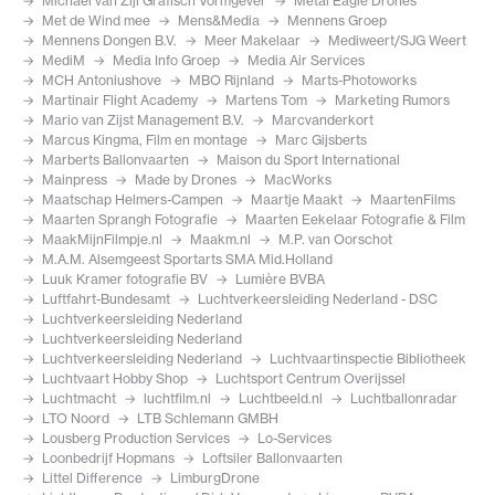
Michael van Zijl Grafisch Vormgever
Metal Eagle Drones
Met de Wind mee
Mens&Media
Mennens Groep
Mennens Dongen B.V.
Meer Makelaar
Mediweert/SJG Weert
MediM
Media Info Groep
Media Air Services
MCH Antoniushove
MBO Rijnland
Marts-Photoworks
Martinair Flight Academy
Martens Tom
Marketing Rumors
Mario van Zijst Management B.V.
Marcvanderkort
Marcus Kingma, Film en montage
Marc Gijsberts
Marberts Ballonvaarten
Maison du Sport International
Mainpress
Made by Drones
MacWorks
Maatschap Helmers-Campen
Maartje Maakt
MaartenFilms
Maarten Sprangh Fotografie
Maarten Eekelaar Fotografie & Film
MaakMijnFilmpje.nl
Maakm.nl
M.P. van Oorschot
M.A.M. Alsemgeest Sportarts SMA Mid.Holland
Luuk Kramer fotografie BV
Lumière BVBA
Luftfahrt-Bundesamt
Luchtverkeersleiding Nederland - DSC
Luchtverkeersleiding Nederland
Luchtverkeersleiding Nederland
Luchtverkeersleiding Nederland
Luchtvaartinspectie Bibliotheek
Luchtvaart Hobby Shop
Luchtsport Centrum Overijssel
Luchtmacht
luchtfilm.nl
Luchtbeeld.nl
Luchtballonradar
LTO Noord
LTB Schlemann GMBH
Lousberg Production Services
Lo-Services
Loonbedrijf Hopmans
Loftsiler Ballonvaarten
Littel Difference
LimburgDrone