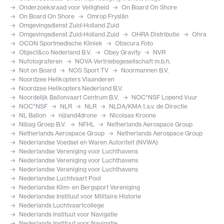
Onderzoeksraad voor Veiligheid
On Board On Shore
On Board On Shore
Omrop Fryslân
Omgevingsdienst Zuid-Holland Zuid
Omgevingsdienst Zuid-Holland Zuid
OHRA Distributie
Ohra
OCON Sportmedische Kliniek
Obscura Foto
Object&co Nederland B.V.
Obey Gravity
NVR
Nufotograferen
NOVA Vertriebsgesellschaft m.b.h.
Not on Board
NOS Sport TV
Noormannen B.V.
Noordzee Helikopters Vlaanderen
Noordzee Helikopters Nederland B.V.
Noordelijk Ballonvaart Centrum B.V.
NOC*NSF Lopend Vuur
NOC*NSF
NLR
NLR
NLDA/KMA t.a.v. de Directie
NL Ballon
nijland4drone
Nicolaas Kroone
Nibag Groep B.V.
NFHL
Netherlands Aerospace Group
Netherlands Aerospace Group
Netherlands Aerospace Group
Nederlandse Voedsel en Waren Autoriteit (NVWA)
Nederlandse Vereniging voor Luchthavens
Nederlandse Vereniging voor Luchthavens
Nederlandse Vereniging voor Luchthavens
Nederlandse Luchtvaart Pool
Nederlandse Klim- en Bergsport Vereniging
Nederlandse Instituut voor Militaire Historie
Nederlands Luchtvaartcollege
Nederlands Instituut voor Navigatie
Nederlands Instituut voor Navigatie