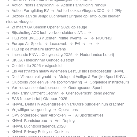
Action Pilots Paragliding
Action Paragliding Pandijk
Action Paragliding BV
Achterhoekse Vliegers XCC
1-2Fly
Bezoek aan de Jeugd Luchtvaart Brigade op Hato: oude idealen,
nieuwe vleugels
21 maart GA Season Opener 2026 op Teuge
Bijscholing ACC luchtverkeersleiders LVNL
TGB voor BVLOS vluchten Politie Twente
NOC*NSF
Europe Air Sports
Leaseweb
FAI
TGB op de militaire luchthavens
Impressie KNVvL Congresdag 2025
Nederlandse Loterij
UK GAR melding via Gendec.eu stopt
Contributie 2026 vastgesteld
Els Verstraaten nieuw Algemeen Bestuurslid Hoofdbestuur KNVvL
De 4 V's voor veiligheid
Meldpunt Veilige & Eerlijke Sport KNVvL
Clubtools voor een veilige sportomgeving
Opgeleide instructeurs
Vertrouwenscontactpersoon
Gedragscode Sport
Verklaring Omtrent Gedrag
Grensoverschrijdend gedrag
EAS Nieuwsbrief | Oktober 2025
KNVvL, Delta Fly Adventures en NaruCore bundelen hun krachten
Vrijwilligersvergoeding
Operations
OVV onderzoek naar Airproxen
FAI Sportlicenties
KNVvL Bondsbureau
Anti Doping
KNVvL Luchtsportagenda 2028
KNVvL Privacy Policy en Cookies