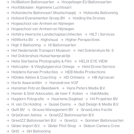
HotBalloon Ballonvaarten
Hoogvlieger.EU Ballonvaarten
Hoofddossier: Algemene Luchtvaart
Hollandsche Ballonvaart Maatschappij
Hollandia Ballooning
Holland Evenementen Groep BV
Holding the Drones
Hogeschool van Arnhem en Nijmegen
Hogeschool van Arnhem en Nijmegen
Hofstra Heersche Landschapsarchitecten
HILT | Services
HillWorks BV
Highvisual
Higher Perspectives
High 5 Ballooning
HI Ballonvaarten
Het Nederlands Transport Museum
Het Doktershuis Nr. 5
Het Doktershuis Huisartsenpraktijk
Hella Siertsema Photography & Film
HELIX EYE VIEW
Helicopter- & Vliegtuigservice Omega
Held Drone-Service
Heijdens Karwei Producties
HEB Media Productions
HDidee Advies & Coaching
HD Ontwerp
HB Agroscan
Harte Assurantiën
Hanzedrone VOF
Hansman Foto en Beeldwerk
Hans Peters Media B.V.
Hamer & Smit Advocaten, de heer F. Kollen
HakiMedia
Hagdorn Fotografie
Haarlems Dagblad
H4 Projekten BV
H. van Os Holding
Gussé Danny
Gull Design & Media B.V.
Guifi BV
Grouve Management BV
GroenLinks fractie
GrijsGroen Advies
GreetZZ Ballonvaarten B.V.
GreetZZ Ballonvaarten B.V.
Greetzz
Gommer Ballonvaarten
Glider-Import B.V.
Glider Pilot Shop
Gideon Camera Crew
GHS
GH Ballooning