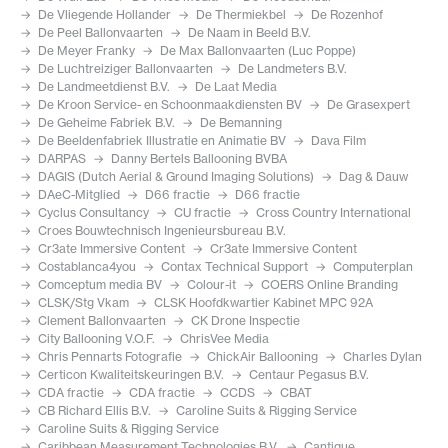
De Vliegende Hollander
De Thermiekbel
De Rozenhof
De Peel Ballonvaarten
De Naam in Beeld B.V.
De Meyer Franky
De Max Ballonvaarten (Luc Poppe)
De Luchtreiziger Ballonvaarten
De Landmeters B.V.
De Landmeetdienst B.V.
De Laat Media
De Kroon Service- en Schoonmaakdiensten BV
De Grasexpert
De Geheime Fabriek B.V.
De Bemanning
De Beeldenfabriek Illustratie en Animatie BV
Dava Film
DARPAS
Danny Bertels Ballooning BVBA
DAGIS (Dutch Aerial & Ground Imaging Solutions)
Dag & Dauw
DAeC-Mitglied
D66 fractie
D66 fractie
Cyclus Consultancy
CU fractie
Cross Country International
Croes Bouwtechnisch Ingenieursbureau B.V.
Cr3ate Immersive Content
Cr3ate Immersive Content
Costablanca4you
Contax Technical Support
Computerplan
Comceptum media BV
Colour-it
COERS Online Branding
CLSK/Stg Vkam
CLSK Hoofdkwartier Kabinet MPC 92A
Clement Ballonvaarten
CK Drone Inspectie
City Ballooning V.O.F.
ChrisVee Media
Chris Pennarts Fotografie
ChickAir Ballooning
Charles Dylan
Certicon Kwaliteitskeuringen B.V.
Centaur Pegasus B.V.
CDA fractie
CDA fractie
CCDS
CBAT
CB Richard Ellis B.V.
Caroline Suits & Rigging Service
Caroline Suits & Rigging Service
Caribbean Measurement Technologies B.V.
Cantique