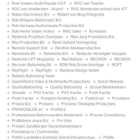
Roel Vossen AudioVisuals V.O.F.
ROC van Twente
ROC van Amsterdam - Airport
ROC Mondriaan school voor ICT
Robor Electronics B.V
Robert van Brug Fotografie
Rob Wiegers Ballonvaart B.V.
Rob Vermaas Audiovisuele Producties B.V.
Rob Herke Visser Acteur
RMC Uden
RJ-Advies
Rijnbrink Proeftuin Overijssel
Rien Jurg Promotions B.V.
Rho-Producties BV
René Vaillant Vormgeving
Remote Support Elst
RemKon Mediaproducties
Reismedia BV
Reismedia B.V.
Redactie Verenigde Vleugels
Redactie LIFT Magazine
Red Balloon
RECRON
RECRON
Recover Ballooning BV
RDM Rob Drone Montage
RCPT
RayFlight
RayFlight
Rainbow Design GmbH
Rabbits Ballooning Team
QuickWorks Video & Multimedia Productions
Quick Release
QualityBallooning
Quality Ballooning
Qroost Beeldmakers
Qlouder
PVV fractie
PVV fractie
PvdA fractie
PvdA fractie
Pumpkin Holding B.V.
Publicit-air
Providens
Prosos B.V.
Prosano
Prorama Timelapse Producties
PROMOGILDE srl
Profilers
Professionele Ballonvaarders Nederland
Procee Consultancy
ProBalloon Joure B.V.
Pro Vino
Prinsen Zandbergen Garantiemakelaars
Portoshop.nl / Controlvisie
Politie Landelijke Eenheid, Dienst Infrastructuur,
Politie