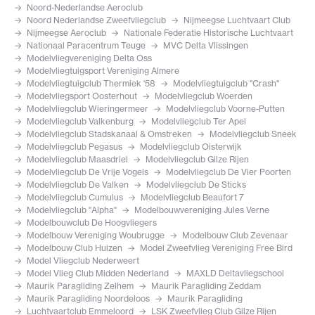
Noord-Nederlandse Aeroclub
Noord Nederlandse Zweefvliegclub
Nijmeegse Luchtvaart Club
Nijmeegse Aeroclub
Nationale Federatie Historische Luchtvaart
Nationaal Paracentrum Teuge
MVC Delta Vlissingen
Modelvliegvereniging Delta Oss
Modelvliegtuigsport Vereniging Almere
Modelvliegtuigclub Thermiek '58
Modelvliegtuigclub "Crash"
Modelvliegsport Oosterhout
Modelvliegclub Woerden
Modelvliegclub Wieringermeer
Modelvliegclub Voorne-Putten
Modelvliegclub Valkenburg
Modelvliegclub Ter Apel
Modelvliegclub Stadskanaal & Omstreken
Modelvliegclub Sneek
Modelvliegclub Pegasus
Modelvliegclub Oisterwijk
Modelvliegclub Maasdriel
Modelvliegclub Gilze Rijen
Modelvliegclub De Vrije Vogels
Modelvliegclub De Vier Poorten
Modelvliegclub De Valken
Modelvliegclub De Sticks
Modelvliegclub Cumulus
Modelvliegclub Beaufort 7
Modelvliegclub "Alpha"
Modelbouwvereniging Jules Verne
Modelbouwclub De Hoogvliegers
Modelbouw Vereniging Woubrugge
Modelbouw Club Zevenaar
Modelbouw Club Huizen
Model Zweefvlieg Vereniging Free Bird
Model Vliegclub Nederweert
Model Vlieg Club Midden Nederland
MAXLD Deltavliegschool
Maurik Paragliding Zelhem
Maurik Paragliding Zeddam
Maurik Paragliding Noordeloos
Maurik Paragliding
Luchtvaartclub Emmeloord
LSK Zweefvlieg Club Gilze Rijen