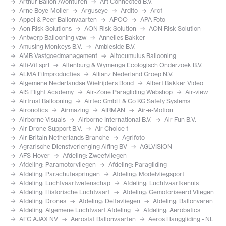
Arthur Ballon Avonturen
Art Connected B.V.
Arne Boye-Moller
Arguseye
Ardito
Arc1
Appel & Peer Ballonvaarten
APOO
APA Foto
Aon Risk Solutions
AON Risk Solution
AON Risk Solution
Antwerp Ballooning vzw
Annelies Bakker
Amusing Monkeys B.V.
Ambleside B.V.
AMB Vastgoedmanagement
Altocumulus Ballooning
Alti-Vif sprl
Altenburg & Wymenga Ecologisch Onderzoek B.V.
ALMA Filmproducties
Allianz Nederland Groep N.V.
Algemene Nederlandse Wielrijders Bond
Albert Bakker Video
AIS Flight Academy
Air-Zone Paragliding Webshop
Air-view
Airtrust Ballooning
Airtec GmbH & Co KG Safety Systems
Aironotics
Airmazing
AIRMAN
Air-e-Motion
Airborne Visuals
Airborne International B.V.
Air Fun B.V.
Air Drone Support B.V.
Air Choice 1
Air Britain Netherlands Branche
Agrifoto
Agrarische Dienstverlenging Alfing BV
AGLVISION
AFS-Hover
Afdeling: Zweefvliegen
Afdeling: Paramotorvliegen
Afdeling: Paragliding
Afdeling: Parachutespringen
Afdeling: Modelvliegsport
Afdeling: Luchtvaartwetenschap
Afdeling: Luchtvaartkennis
Afdeling: Historische Luchtvaart
Afdeling: Gemotoriseerd Vliegen
Afdeling: Drones
Afdeling: Deltavliegen
Afdeling: Ballonvaren
Afdeling: Algemene Luchtvaart Afdeling
Afdeling: Aerobatics
AFC AJAX NV
Aerostat Ballonvaarten
Aeros Hanggliding - NL