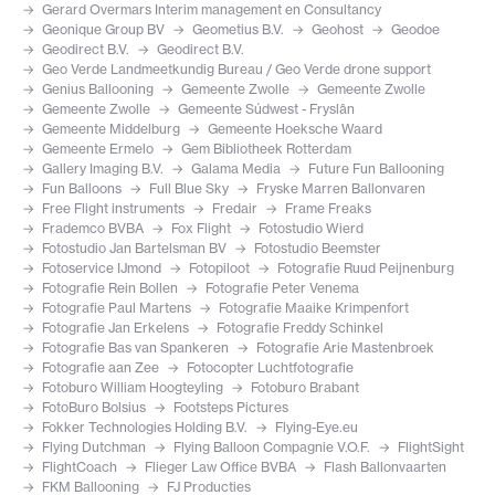
Gerard Overmars Interim management en Consultancy
Geonique Group BV
Geometius B.V.
Geohost
Geodoe
Geodirect B.V.
Geodirect B.V.
Geo Verde Landmeetkundig Bureau / Geo Verde drone support
Genius Ballooning
Gemeente Zwolle
Gemeente Zwolle
Gemeente Zwolle
Gemeente Súdwest - Fryslân
Gemeente Middelburg
Gemeente Hoeksche Waard
Gemeente Ermelo
Gem Bibliotheek Rotterdam
Gallery Imaging B.V.
Galama Media
Future Fun Ballooning
Fun Balloons
Full Blue Sky
Fryske Marren Ballonvaren
Free Flight instruments
Fredair
Frame Freaks
Frademco BVBA
Fox Flight
Fotostudio Wierd
Fotostudio Jan Bartelsman BV
Fotostudio Beemster
Fotoservice IJmond
Fotopiloot
Fotografie Ruud Peijnenburg
Fotografie Rein Bollen
Fotografie Peter Venema
Fotografie Paul Martens
Fotografie Maaike Krimpenfort
Fotografie Jan Erkelens
Fotografie Freddy Schinkel
Fotografie Bas van Spankeren
Fotografie Arie Mastenbroek
Fotografie aan Zee
Fotocopter Luchtfotografie
Fotoburo William Hoogteyling
Fotoburo Brabant
FotoBuro Bolsius
Footsteps Pictures
Fokker Technologies Holding B.V.
Flying-Eye.eu
Flying Dutchman
Flying Balloon Compagnie V.O.F.
FlightSight
FlightCoach
Flieger Law Office BVBA
Flash Ballonvaarten
FKM Ballooning
FJ Producties