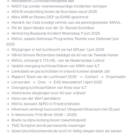
Nieuwsbrief Luchtvaartveiligheid I&W
NAVO top zonder noemenswaardige incidenten verlopen
ADS-B verplichting boven de Noordzee vanaf 2026
Mike ARR en Romeo DEP op EHRD geschorst
Hendrik ten Cate kondigt vertrek aan als penningmeester KNVvL
FAI Air Sport Medal voor Mr. Dr. Ronald Schnitker
Verklaring Basejump Incident Woensdag 11 juni 2025
KNVvL update Nationaal Programma ‘Ruimte voor Defensie' juni
2025
Wijzigingen in het tuchtrecht via het ISR per 1 juni 2025
HB-lid Simone Richardson beëdigd als lid van de Tweede Kamer
KNVvL ontvangt € 175.149,- van de Nederlandse Loterij!
Update overgang luchtvaarttaken van KIWA naar ILT
Lierkabels en parachutisten in vrijeval kunnen dodelijk zijn
Rapport 'Staat van de Luchtvaart 2025'
Contact
Organisatie
Lid worden
Over
EAS Nieuwsbrief | April 2025
Overgang luchtvaarttaken van Kiwa naar ILT
Historische vliegtuigen eren 80 jaar vrijheid
Hans van der Werf geridderd
KNVvL bezoekt AERO in Friedrichshafen
Hilversum verlengt huurcontract Vliegveld Hilversum met 25 jaar
In Memoriam: Frits Brink (1946 – 2025)
Boete na bijna-botsing boven zweefvliegveld
TMZ Schiphol wordt permanente maatregel
Goed (vlucht)voorbereid de lucht in! Veilig vliegen doen we samen.