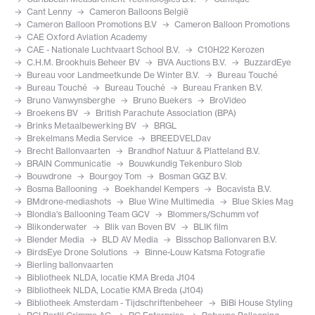
Cant Lenny
Cameron Balloons België
Cameron Balloon Promotions B.V
Cameron Balloon Promotions
CAE Oxford Aviation Academy
CAE - Nationale Luchtvaart School B.V.
C10H22 Kerozen
C.H.M. Brookhuis Beheer BV
BVA Auctions B.V.
BuzzardEye
Bureau voor Landmeetkunde De Winter B.V.
Bureau Touché
Bureau Touché
Bureau Touché
Bureau Franken B.V.
Bruno Vanwynsberghe
Bruno Buekers
BroVideo
Broekens BV
British Parachute Association (BPA)
Brinks Metaalbewerking BV
BRGL
Brekelmans Media Service
BREEDVELDav
Brecht Ballonvaarten
Brandhof Natuur & Platteland B.V.
BRAIN Communicatie
Bouwkundig Tekenburo Slob
Bouwdrone
Bourgoy Tom
Bosman GGZ B.V.
Bosma Ballooning
Boekhandel Kempers
Bocavista B.V.
BMdrone-mediashots
Blue Wine Multimedia
Blue Skies Mag
Blondia's Ballooning Team GCV
Blommers/Schumm vof
Blikonderwater
Blik van Boven BV
BLIK film
Blender Media
BLD AV Media
Bisschop Ballonvaren B.V.
BirdsEye Drone Solutions
Binne-Louw Katsma Fotografie
Bierling ballonvaarten
Bibliotheek NLDA, locatie KMA Breda J104
Bibliotheek NLDA, Locatie KMA Breda (J104)
Bibliotheek Amsterdam - Tijdschriftenbeheer
BiBi House Styling