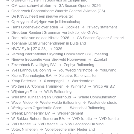
Uitbreiding Listening Squawks bij Langen Info
OM waarschuwt piloten
GA Season Opener 2026
Onderzoek Economische Waarde General Aviation (GA)
De KNVvL heeft een nieuwe website!
Opzeggen of wijzigen van je lidmaatschap
Hans Groeneveld overleden
Cookies
Privacy statement
Directeur Rembert Groenman vertrekt bij de KNVvL
Facturatie van de contributie 2026
GA Season Opener 21 maart
Toename luchtruimschendingen in Duitsland
NVAV Fly In | 27 & 28 juni 2026
Verslag International Skydiving Commission (ISC) meeting
Nieuwe frequentie voor vliegveld Hoogeveen
Zzoef.nl
Zevenhoek Beveiliging B.V.
Zephyr Ballooning
Yves Lannoy Ballooning
YourWeddingPhotos
YouBrand
Xsens Technologies B.V.
Xclusive Ballonvaarten
Xcap Batteries
X compagnii
Wordcontext
Wolthers AirComms Trainingen
Wings4U
Wilco Air B.V.
Wijnbergh Foto
WiJA Ballooning
Wiersma Tuinaanleg en Onderhoud
Whale Communication
Wever Video
Westerwolde Ballooning
Westeinderstudio
Werkgevers Organisatie Sport
Wenschot Ballooning
Weenk Engineering BV
Webrendement
W. Bakker Beheer Someren B.V.
VVD fractie
VVD fractie
VVD fractie
VVD fractie
VSV Leonardo Da Vinci
Votex Nijmegen
Vogelbescherming Nederland