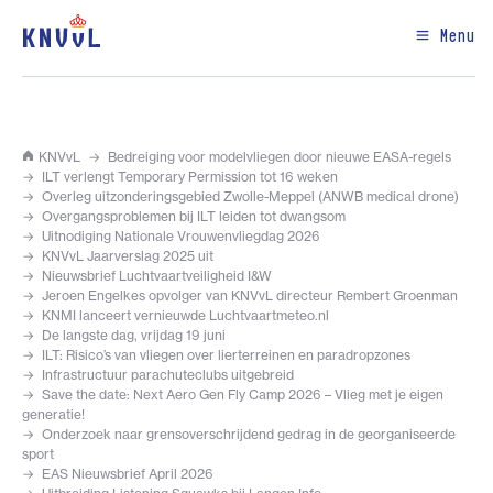
Menu
KNVvL
Bedreiging voor modelvliegen door nieuwe EASA-regels
ILT verlengt Temporary Permission tot 16 weken
Overleg uitzonderingsgebied Zwolle-Meppel (ANWB medical drone)
Overgangsproblemen bij ILT leiden tot dwangsom
Uitnodiging Nationale Vrouwenvliegdag 2026
KNVvL Jaarverslag 2025 uit
Nieuwsbrief Luchtvaartveiligheid I&W
Jeroen Engelkes opvolger van KNVvL directeur Rembert Groenman
KNMI lanceert vernieuwde Luchtvaartmeteo.nl
De langste dag, vrijdag 19 juni
ILT: Risico’s van vliegen over lierterreinen en paradropzones
Infrastructuur parachuteclubs uitgebreid
Save the date: Next Aero Gen Fly Camp 2026 – Vlieg met je eigen
generatie!
Onderzoek naar grensoverschrijdend gedrag in de georganiseerde
sport
EAS Nieuwsbrief April 2026