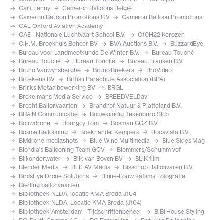
Cant Lenny
Cameron Balloons België
Cameron Balloon Promotions B.V
Cameron Balloon Promotions
CAE Oxford Aviation Academy
CAE - Nationale Luchtvaart School B.V.
C10H22 Kerozen
C.H.M. Brookhuis Beheer BV
BVA Auctions B.V.
BuzzardEye
Bureau voor Landmeetkunde De Winter B.V.
Bureau Touché
Bureau Touché
Bureau Touché
Bureau Franken B.V.
Bruno Vanwynsberghe
Bruno Buekers
BroVideo
Broekens BV
British Parachute Association (BPA)
Brinks Metaalbewerking BV
BRGL
Brekelmans Media Service
BREEDVELDav
Brecht Ballonvaarten
Brandhof Natuur & Platteland B.V.
BRAIN Communicatie
Bouwkundig Tekenburo Slob
Bouwdrone
Bourgoy Tom
Bosman GGZ B.V.
Bosma Ballooning
Boekhandel Kempers
Bocavista B.V.
BMdrone-mediashots
Blue Wine Multimedia
Blue Skies Mag
Blondia's Ballooning Team GCV
Blommers/Schumm vof
Blikonderwater
Blik van Boven BV
BLIK film
Blender Media
BLD AV Media
Bisschop Ballonvaren B.V.
BirdsEye Drone Solutions
Binne-Louw Katsma Fotografie
Bierling ballonvaarten
Bibliotheek NLDA, locatie KMA Breda J104
Bibliotheek NLDA, Locatie KMA Breda (J104)
Bibliotheek Amsterdam - Tijdschriftenbeheer
BiBi House Styling