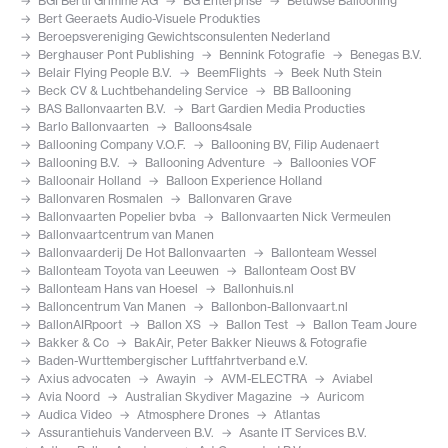
BGI Bertil Grimme AG
BG Enterprise
Betuwse Ballooning
Bert Geeraets Audio-Visuele Produkties
Beroepsvereniging Gewichtsconsulenten Nederland
Berghauser Pont Publishing
Bennink Fotografie
Benegas B.V.
Belair Flying People B.V.
BeemFlights
Beek Nuth Stein
Beck CV & Luchtbehandeling Service
BB Ballooning
BAS Ballonvaarten B.V.
Bart Gardien Media Producties
Barlo Ballonvaarten
Balloons4sale
Ballooning Company V.O.F.
Ballooning BV, Filip Audenaert
Ballooning B.V.
Ballooning Adventure
Balloonies VOF
Balloonair Holland
Balloon Experience Holland
Ballonvaren Rosmalen
Ballonvaren Grave
Ballonvaarten Popelier bvba
Ballonvaarten Nick Vermeulen
Ballonvaartcentrum van Manen
Ballonvaarderij De Hot Ballonvaarten
Ballonteam Wessel
Ballonteam Toyota van Leeuwen
Ballonteam Oost BV
Ballonteam Hans van Hoesel
Ballonhuis.nl
Balloncentrum Van Manen
Ballonbon-Ballonvaart.nl
BallonAIRpoort
Ballon XS
Ballon Test
Ballon Team Joure
Bakker & Co
BakAir, Peter Bakker Nieuws & Fotografie
Baden-Wurttembergischer Luftfahrtverband e.V.
Axius advocaten
Awayin
AVM-ELECTRA
Aviabel
Avia Noord
Australian Skydiver Magazine
Auricom
Audica Video
Atmosphere Drones
Atlantas
Assurantiehuis Vanderveen B.V.
Asante IT Services B.V.