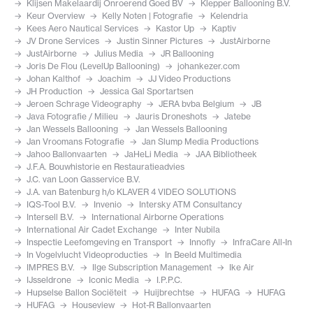
Klijsen Makelaardij Onroerend Goed BV
Klepper Ballooning B.V.
Keur Overview
Kelly Noten | Fotografie
Kelendria
Kees Aero Nautical Services
Kastor Up
Kaptiv
JV Drone Services
Justin Sinner Pictures
JustAirborne
JustAirborne
Julius Media
JR Ballooning
Joris De Flou (LevelUp Ballooning)
johankezer.com
Johan Kalthof
Joachim
JJ Video Productions
JH Production
Jessica Gal Sportartsen
Jeroen Schrage Videography
JERA bvba Belgium
JB
Java Fotografie / Milieu
Jauris Droneshots
Jatebe
Jan Wessels Ballooning
Jan Wessels Ballooning
Jan Vroomans Fotografie
Jan Slump Media Productions
Jahoo Ballonvaarten
JaHeLi Media
JAA Bibliotheek
J.F.A. Bouwhistorie en Restauratieadvies
J.C. van Loon Gasservice B.V.
J.A. van Batenburg h/o KLAVER 4 VIDEO SOLUTIONS
IQS-Tool B.V.
Invenio
Intersky ATM Consultancy
Intersell B.V.
International Airborne Operations
International Air Cadet Exchange
Inter Nubila
Inspectie Leefomgeving en Transport
Innofly
InfraCare All-In
In Vogelvlucht Videoproducties
In Beeld Multimedia
IMPRES B.V.
Ilge Subscription Management
Ike Air
IJsseldrone
Iconic Media
I.P.P.C.
Hupselse Ballon Sociëteit
Huijbrechtse
HUFAG
HUFAG
HUFAG
Houseview
Hot-R Ballonvaarten