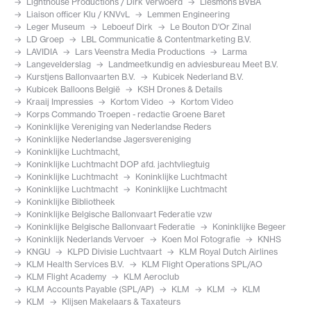
Lighthouse Productions / Dirk Verwoerd
Liesmons BVBA
Liaison officer Klu / KNVvL
Lemmen Engineering
Leger Museum
Leboeuf Dirk
Le Bouton D'Or Zinal
LD Groep
LBL Communicatie & Contentmarketing B.V.
LAVIDIA
Lars Veenstra Media Productions
Larma
Langevelderslag
Landmeetkundig en adviesbureau Meet B.V.
Kurstjens Ballonvaarten B.V.
Kubicek Nederland B.V.
Kubicek Balloons België
KSH Drones & Details
Kraaij Impressies
Kortom Video
Kortom Video
Korps Commando Troepen - redactie Groene Baret
Koninklijke Vereniging van Nederlandse Reders
Koninklijke Nederlandse Jagersvereniging
Koninklijke Luchtmacht,
Koninklijke Luchtmacht DOP afd. jachtvliegtuig
Koninklijke Luchtmacht
Koninklijke Luchtmacht
Koninklijke Luchtmacht
Koninklijke Luchtmacht
Koninklijke Bibliotheek
Koninklijke Belgische Ballonvaart Federatie vzw
Koninklijke Belgische Ballonvaart Federatie
Koninklijke Begeer
Koninklijk Nederlands Vervoer
Koen Mol Fotografie
KNHS
KNGU
KLPD Divisie Luchtvaart
KLM Royal Dutch Airlines
KLM Health Services B.V.
KLM Flight Operations SPL/AO
KLM Flight Academy
KLM Aeroclub
KLM Accounts Payable (SPL/AP)
KLM
KLM
KLM
KLM
Klijsen Makelaars & Taxateurs