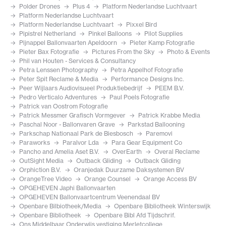
Polder Drones
Plus 4
Platform Nederlandse Luchtvaart
Platform Nederlandse Luchtvaart
Platform Nederlandse Luchtvaart
Pixxel Bird
Pipistrel Netherland
Pinkel Balloons
Pilot Supplies
Pijnappel Ballonvaarten Apeldoorn
Pieter Kamp Fotografie
Pieter Bax Fotografie
Pictures From the Sky
Photo & Events
Phil van Houten - Services & Consultancy
Petra Lenssen Photography
Petra Appelhof Fotografie
Peter Spit Reclame & Media
Performance Designs Inc.
Peer Wijlaars Audiovisueel Produktiebedrijf
PEEM B.V.
Pedro Verticalo Adventures
Paul Poels Fotografie
Patrick van Oostrom Fotografie
Patrick Messmer Grafisch Vormgever
Patrick Krabbe Media
Paschal Noor - Ballonvaren Grave
Parkstad Ballooning
Parkschap Nationaal Park de Biesbosch
Paremovi
Paraworks
Paralvor Lda
Para Gear Equipment Co
Pancho and Amelia Aset B.V.
OverEarth
Overal Reclame
OutSight Media
Outback Gliding
Outback Gliding
Orphiction B.V.
Oranjedak Duurzame Daksystemen BV
OrangeTree Video
Orange Counsel
Orange Access BV
OPGEHEVEN Japhi Ballonvaarten
OPGEHEVEN Ballonvaartcentrum Veenendaal BV
Openbare Bilbiotheek/Media
Openbare Bibliotheek Winterswijk
Openbare Bibliotheek
Openbare Bibl Afd Tijdschrif.
Ons Middelbaar Onderwijs vestiging Merletcollege