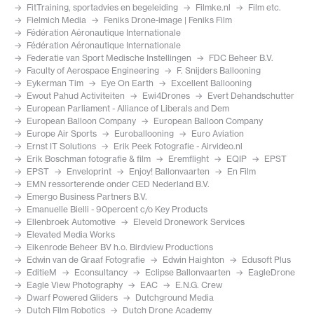
FitTraining, sportadvies en begeleiding
Filmke.nl
Film etc.
Fielmich Media
Feniks Drone-image | Feniks Film
Fédération Aéronautique Internationale
Fédération Aéronautique Internationale
Federatie van Sport Medische Instellingen
FDC Beheer B.V.
Faculty of Aerospace Engineering
F. Snijders Ballooning
Eykerman Tim
Eye On Earth
Excellent Ballooning
Ewout Pahud Activiteiten
Ewi4Drones
Evert Dehandschutter
European Parliament - Alliance of Liberals and Dem
European Balloon Company
European Balloon Company
Europe Air Sports
Euroballooning
Euro Aviation
Ernst IT Solutions
Erik Peek Fotografie - Airvideo.nl
Erik Boschman fotografie & film
Eremflight
EQIP
EPST
EPST
Enveloprint
Enjoy! Ballonvaarten
En Film
EMN ressorterende onder CED Nederland B.V.
Emergo Business Partners B.V.
Emanuelle Bielli - 90percent c/o Key Products
Ellenbroek Automotive
Eleveld Dronework Services
Elevated Media Works
Eikenrode Beheer BV h.o. Birdview Productions
Edwin van de Graaf Fotografie
Edwin Haighton
Edusoft Plus
EditieM
Econsultancy
Eclipse Ballonvaarten
EagleDrone
Eagle View Photography
EAC
E.N.G. Crew
Dwarf Powered Gliders
Dutchground Media
Dutch Film Robotics
Dutch Drone Academy