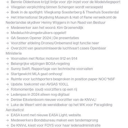
Bennie Oldenhave krijgt lintje voor zijn inzet voor de Modelvliegsport
Vliegplan verplichting binnen Schengen wordt versoepeld
Boek in de spotlight: Vliegkamp Soesterberg & Theehuis Soesterdal
Het International Skydiving Museum & Hall of Fame verwelkomt de
Nederlandse skydiver Henny Wiggers in hun Raad van Bestuur
Medewerker aan het woord: Kim Groenendijk
Medeluchtruimgebruikers opgelet!
GA Season Opener 2024 | De presentaties
Voorzitter afdeling Drones/Onbemand legt functie neer
Overzicht van geanonimiseerde luchtvaart cases Openbaar
Ministerie
Voorvallen met Rotax motoren 912 en 914
Belangrijke wijzingen BOSA-regeling
Sunny Swift: Rapportage van technische voorvallen
Startgewicht MLA gaat omhoog!
Ruimte voor luchtsporters besproken in position paper NOC*NSF
Update: toekomst van AVGAS 100LL
Fotomomentje: (oud) voorzitters op een rij
Ledenpas in 2024 alleen nog digitaal
Denise Eikelenboom nieuwe voorzitter van de KNVvL!
Luke de Weert wint de wereldbeker op het WK voor Paragliding
Aerobatics!
EASA komt met nieuwe EASA Light; website
Medewerkers Bondsbureau maken een tandemsprong
De KNVvL kiest voor FOYS voor haar ledenadministratie