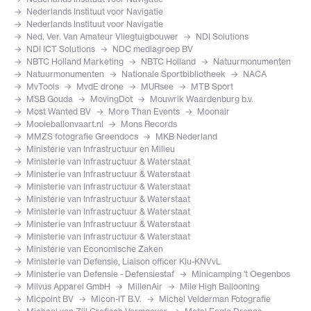
Nederlands Instituut voor Navigatie
Nederlands Instituut voor Navigatie
Ned. Ver. Van Amateur Vliegtuigbouwer
NDI Solutions
NDI ICT Solutions
NDC mediagroep BV
NBTC Holland Marketing
NBTC Holland
Natuurmonumenten
Natuurmonumenten
Nationale Sportbibliotheek
NACA
MvTools
MvdE drone
MURsee
MTB Sport
MSB Gouda
MovingDot
Mouwrik Waardenburg b.v.
Most Wanted BV
More Than Events
Moonair
Mooieballonvaart.nl
Mons Records
MMZS fotografie Greendocs
MKB Nederland
Ministerie van Infrastructuur en Milieu
Ministerie van Infrastructuur & Waterstaat
Ministerie van Infrastructuur & Waterstaat
Ministerie van Infrastructuur & Waterstaat
Ministerie van Infrastructuur & Waterstaat
Ministerie van Infrastructuur & Waterstaat
Ministerie van Infrastructuur & Waterstaat
Ministerie van Infrastructuur & Waterstaat
Ministerie van Economische Zaken
Ministerie van Defensie, Liaison officer Klu-KNVvL
Ministerie van Defensie - Defensiestaf
Minicamping 't Oegenbos
Milvus Apparel GmbH
MillenAir
Mile High Ballooning
Micpoint BV
Micon-IT B.V.
Michel Velderman Fotografie