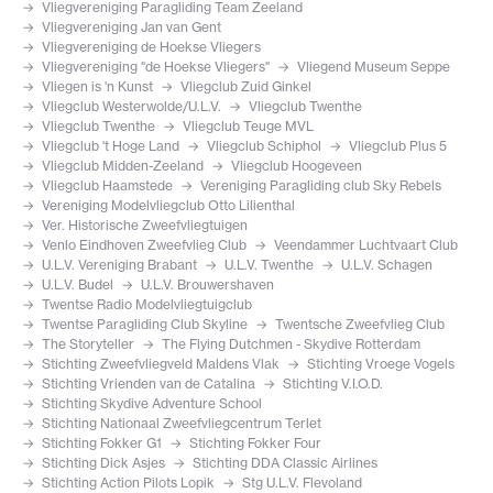
Vliegvereniging Paragliding Team Zeeland
Vliegvereniging Jan van Gent
Vliegvereniging de Hoekse Vliegers
Vliegvereniging "de Hoekse Vliegers"
Vliegend Museum Seppe
Vliegen is 'n Kunst
Vliegclub Zuid Ginkel
Vliegclub Westerwolde/U.L.V.
Vliegclub Twenthe
Vliegclub Twenthe
Vliegclub Teuge MVL
Vliegclub 't Hoge Land
Vliegclub Schiphol
Vliegclub Plus 5
Vliegclub Midden-Zeeland
Vliegclub Hoogeveen
Vliegclub Haamstede
Vereniging Paragliding club Sky Rebels
Vereniging Modelvliegclub Otto Lilienthal
Ver. Historische Zweefvliegtuigen
Venlo Eindhoven Zweefvlieg Club
Veendammer Luchtvaart Club
U.L.V. Vereniging Brabant
U.L.V. Twenthe
U.L.V. Schagen
U.L.V. Budel
U.L.V. Brouwershaven
Twentse Radio Modelvliegtuigclub
Twentse Paragliding Club Skyline
Twentsche Zweefvlieg Club
The Storyteller
The Flying Dutchmen - Skydive Rotterdam
Stichting Zweefvliegveld Maldens Vlak
Stichting Vroege Vogels
Stichting Vrienden van de Catalina
Stichting V.I.O.D.
Stichting Skydive Adventure School
Stichting Nationaal Zweefvliegcentrum Terlet
Stichting Fokker G1
Stichting Fokker Four
Stichting Dick Asjes
Stichting DDA Classic Airlines
Stichting Action Pilots Lopik
Stg U.L.V. Flevoland