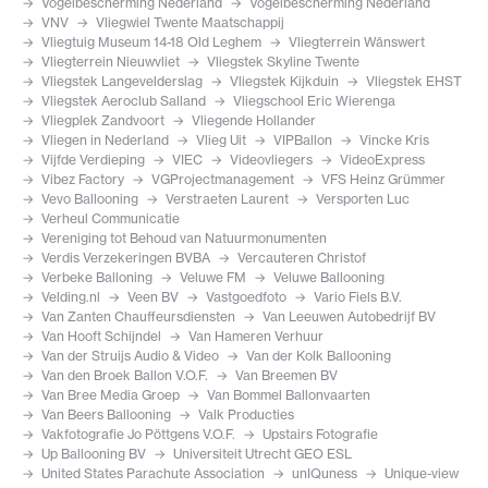
Vogelbescherming Nederland
Vogelbescherming Nederland
VNV
Vliegwiel Twente Maatschappij
Vliegtuig Museum 14-18 Old Leghem
Vliegterrein Wânswert
Vliegterrein Nieuwvliet
Vliegstek Skyline Twente
Vliegstek Langevelderslag
Vliegstek Kijkduin
Vliegstek EHST
Vliegstek Aeroclub Salland
Vliegschool Eric Wierenga
Vliegplek Zandvoort
Vliegende Hollander
Vliegen in Nederland
Vlieg Uit
VIPBallon
Vincke Kris
Vijfde Verdieping
VIEC
Videovliegers
VideoExpress
Vibez Factory
VGProjectmanagement
VFS Heinz Grümmer
Vevo Ballooning
Verstraeten Laurent
Versporten Luc
Verheul Communicatie
Vereniging tot Behoud van Natuurmonumenten
Verdis Verzekeringen BVBA
Vercauteren Christof
Verbeke Balloning
Veluwe FM
Veluwe Ballooning
Velding.nl
Veen BV
Vastgoedfoto
Vario Fiels B.V.
Van Zanten Chauffeursdiensten
Van Leeuwen Autobedrijf BV
Van Hooft Schijndel
Van Hameren Verhuur
Van der Struijs Audio & Video
Van der Kolk Ballooning
Van den Broek Ballon V.O.F.
Van Breemen BV
Van Bree Media Groep
Van Bommel Ballonvaarten
Van Beers Ballooning
Valk Producties
Vakfotografie Jo Pöttgens V.O.F.
Upstairs Fotografie
Up Ballooning BV
Universiteit Utrecht GEO ESL
United States Parachute Association
unIQuness
Unique-view