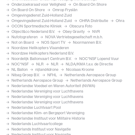
Onderzoeksraad voor Veiligheid
On Board On Shore
On Board On Shore
Omrop Fryslân
Omgevingsdienst Zuid-Holland Zuid
Omgevingsdienst Zuid-Holland Zuid
OHRA Distributie
Ohra
OCON Sportmedische Kliniek
Obscura Foto
Object&co Nederland B.V.
Obey Gravity
NVR
Nufotograferen
NOVA Vertriebsgesellschaft m.b.h.
Not on Board
NOS Sport TV
Noormannen B.V.
Noordzee Helikopters Vlaanderen
Noordzee Helikopters Nederland B.V.
Noordelijk Ballonvaart Centrum B.V.
NOC*NSF Lopend Vuur
NOC*NSF
NLR
NLR
NLDA/KMA t.a.v. de Directie
NL Ballon
nijland4drone
Nicolaas Kroone
Nibag Groep B.V.
NFHL
Netherlands Aerospace Group
Netherlands Aerospace Group
Netherlands Aerospace Group
Nederlandse Voedsel en Waren Autoriteit (NVWA)
Nederlandse Vereniging voor Luchthavens
Nederlandse Vereniging voor Luchthavens
Nederlandse Vereniging voor Luchthavens
Nederlandse Luchtvaart Pool
Nederlandse Klim- en Bergsport Vereniging
Nederlandse Instituut voor Militaire Historie
Nederlands Luchtvaartcollege
Nederlands Instituut voor Navigatie
Nederlands Instituut voor Navigatie