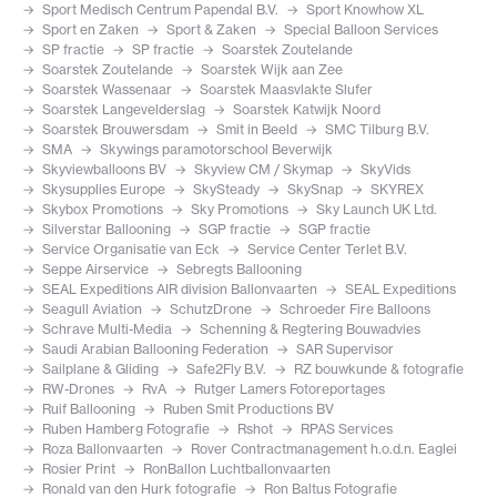
Sport Medisch Centrum Papendal B.V.
Sport Knowhow XL
Sport en Zaken
Sport & Zaken
Special Balloon Services
SP fractie
SP fractie
Soarstek Zoutelande
Soarstek Zoutelande
Soarstek Wijk aan Zee
Soarstek Wassenaar
Soarstek Maasvlakte Slufer
Soarstek Langevelderslag
Soarstek Katwijk Noord
Soarstek Brouwersdam
Smit in Beeld
SMC Tilburg B.V.
SMA
Skywings paramotorschool Beverwijk
Skyviewballoons BV
Skyview CM / Skymap
SkyVids
Skysupplies Europe
SkySteady
SkySnap
SKYREX
Skybox Promotions
Sky Promotions
Sky Launch UK Ltd.
Silverstar Ballooning
SGP fractie
SGP fractie
Service Organisatie van Eck
Service Center Terlet B.V.
Seppe Airservice
Sebregts Ballooning
SEAL Expeditions AIR division Ballonvaarten
SEAL Expeditions
Seagull Aviation
SchutzDrone
Schroeder Fire Balloons
Schrave Multi-Media
Schenning & Regtering Bouwadvies
Saudi Arabian Ballooning Federation
SAR Supervisor
Sailplane & Gliding
Safe2Fly B.V.
RZ bouwkunde & fotografie
RW-Drones
RvA
Rutger Lamers Fotoreportages
Ruif Ballooning
Ruben Smit Productions BV
Ruben Hamberg Fotografie
Rshot
RPAS Services
Roza Ballonvaarten
Rover Contractmanagement h.o.d.n. Eaglei
Rosier Print
RonBallon Luchtballonvaarten
Ronald van den Hurk fotografie
Ron Baltus Fotografie