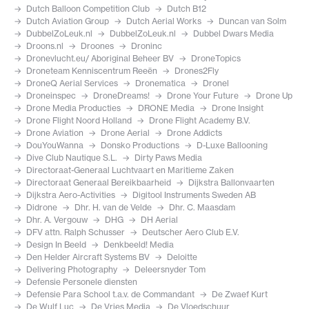
Dutch Balloon Competition Club
Dutch B12
Dutch Aviation Group
Dutch Aerial Works
Duncan van Solm
DubbelZoLeuk.nl
DubbelZoLeuk.nl
Dubbel Dwars Media
Droons.nl
Droones
Droninc
Dronevlucht.eu/ Aboriginal Beheer BV
DroneTopics
Droneteam Kenniscentrum Reeën
Drones2Fly
DroneQ Aerial Services
Dronematica
Dronel
Droneinspec
DroneDreams!
Drone Your Future
Drone Up
Drone Media Producties
DRONE Media
Drone Insight
Drone Flight Noord Holland
Drone Flight Academy B.V.
Drone Aviation
Drone Aerial
Drone Addicts
DouYouWanna
Donsko Productions
D-Luxe Ballooning
Dive Club Nautique S.L.
Dirty Paws Media
Directoraat-Generaal Luchtvaart en Maritieme Zaken
Directoraat Generaal Bereikbaarheid
Dijkstra Ballonvaarten
Dijkstra Aero-Activities
Digitool Instruments Sweden AB
Didrone
Dhr. H. van de Velde
Dhr. C. Maasdam
Dhr. A. Vergouw
DHG
DH Aerial
DFV attn. Ralph Schusser
Deutscher Aero Club E.V.
Design In Beeld
Denkbeeld! Media
Den Helder Aircraft Systems BV
Deloitte
Delivering Photography
Deleersnyder Tom
Defensie Personele diensten
Defensie Para School t.a.v. de Commandant
De Zwaef Kurt
De Wulf Luc
De Vries Media
De Vloedschuur