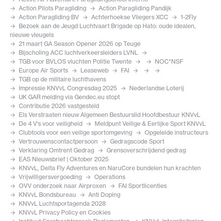
Action Pilots Paragliding
Action Paragliding Pandijk
Action Paragliding BV
Achterhoekse Vliegers XCC
1-2Fly
Bezoek aan de Jeugd Luchtvaart Brigade op Hato: oude idealen,
nieuwe vleugels
21 maart GA Season Opener 2026 op Teuge
Bijscholing ACC luchtverkeersleiders LVNL
TGB voor BVLOS vluchten Politie Twente
NOC*NSF
Europe Air Sports
Leaseweb
FAI
TGB op de militaire luchthavens
Impressie KNVvL Congresdag 2025
Nederlandse Loterij
UK GAR melding via Gendec.eu stopt
Contributie 2026 vastgesteld
Els Verstraaten nieuw Algemeen Bestuurslid Hoofdbestuur KNVvL
De 4 V's voor veiligheid
Meldpunt Veilige & Eerlijke Sport KNVvL
Clubtools voor een veilige sportomgeving
Opgeleide instructeurs
Vertrouwenscontactpersoon
Gedragscode Sport
Verklaring Omtrent Gedrag
Grensoverschrijdend gedrag
EAS Nieuwsbrief | Oktober 2025
KNVvL, Delta Fly Adventures en NaruCore bundelen hun krachten
Vrijwilligersvergoeding
Operations
OVV onderzoek naar Airproxen
FAI Sportlicenties
KNVvL Bondsbureau
Anti Doping
KNVvL Luchtsportagenda 2028
KNVvL Privacy Policy en Cookies