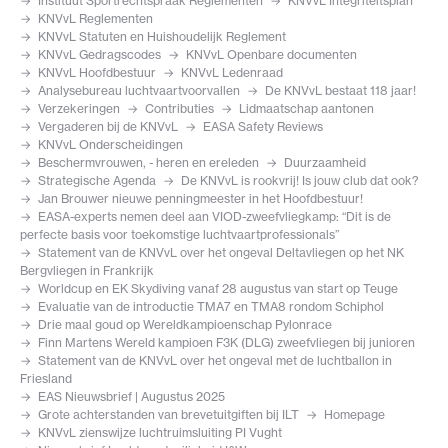
Instituut Sportrechtspraak Reglementen
KNVvL Integriteitsplan
KNVvL Reglementen
KNVvL Statuten en Huishoudelijk Reglement
KNVvL Gedragscodes
KNVvL Openbare documenten
KNVvL Hoofdbestuur
KNVvL Ledenraad
Analysebureau luchtvaartvoorvallen
De KNVvL bestaat 118 jaar!
Verzekeringen
Contributies
Lidmaatschap aantonen
Vergaderen bij de KNVvL
EASA Safety Reviews
KNVvL Onderscheidingen
Beschermvrouwen, - heren en ereleden
Duurzaamheid
Strategische Agenda
De KNVvL is rookvrij! Is jouw club dat ook?
Jan Brouwer nieuwe penningmeester in het Hoofdbestuur!
EASA-experts nemen deel aan VIOD-zweefvliegkamp: “Dit is de
perfecte basis voor toekomstige luchtvaartprofessionals”
Statement van de KNVvL over het ongeval Deltavliegen op het NK
Bergvliegen in Frankrijk
Worldcup en EK Skydiving vanaf 28 augustus van start op Teuge
Evaluatie van de introductie TMA7 en TMA8 rondom Schiphol
Drie maal goud op Wereldkampioenschap Pylonrace
Finn Martens Wereld kampioen F3K (DLG) zweefvliegen bij junioren
Statement van de KNVvL over het ongeval met de luchtballon in
Friesland
EAS Nieuwsbrief | Augustus 2025
Grote achterstanden van brevetuitgiften bij ILT
Homepage
KNVvL zienswijze luchtruimsluiting PI Vught