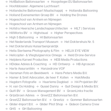
HotBalloon Ballonvaarten
Hoogvlieger.EU Ballonvaarten
Hoofddossier: Algemene Luchtvaart
Hollandsche Ballonvaart Maatschappij
Hollandia Ballooning
Holland Evenementen Groep BV
Holding the Drones
Hogeschool van Arnhem en Nijmegen
Hogeschool van Arnhem en Nijmegen
Hofstra Heersche Landschapsarchitecten
HILT | Services
HillWorks BV
Highvisual
Higher Perspectives
High 5 Ballooning
HI Ballonvaarten
Het Nederlands Transport Museum
Het Doktershuis Nr. 5
Het Doktershuis Huisartsenpraktijk
Hella Siertsema Photography & Film
HELIX EYE VIEW
Helicopter- & Vliegtuigservice Omega
Held Drone-Service
Heijdens Karwei Producties
HEB Media Productions
HDidee Advies & Coaching
HD Ontwerp
HB Agroscan
Harte Assurantiën
Hanzedrone VOF
Hansman Foto en Beeldwerk
Hans Peters Media B.V.
Hamer & Smit Advocaten, de heer F. Kollen
HakiMedia
Hagdorn Fotografie
Haarlems Dagblad
H4 Projekten BV
H. van Os Holding
Gussé Danny
Gull Design & Media B.V.
Guifi BV
Grouve Management BV
GroenLinks fractie
GrijsGroen Advies
GreetZZ Ballonvaarten B.V.
GreetZZ Ballonvaarten B.V.
Greetzz
Gommer Ballonvaarten
Glider-Import B.V.
Glider Pilot Shop
Gideon Camera Crew
GHS
GH Ballooning