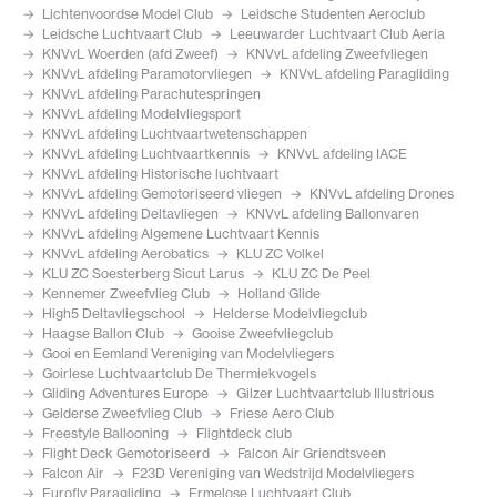
Lichtenvoordse Model Club
Leidsche Studenten Aeroclub
Leidsche Luchtvaart Club
Leeuwarder Luchtvaart Club Aeria
KNVvL Woerden (afd Zweef)
KNVvL afdeling Zweefvliegen
KNVvL afdeling Paramotorvliegen
KNVvL afdeling Paragliding
KNVvL afdeling Parachutespringen
KNVvL afdeling Modelvliegsport
KNVvL afdeling Luchtvaartwetenschappen
KNVvL afdeling Luchtvaartkennis
KNVvL afdeling IACE
KNVvL afdeling Historische luchtvaart
KNVvL afdeling Gemotoriseerd vliegen
KNVvL afdeling Drones
KNVvL afdeling Deltavliegen
KNVvL afdeling Ballonvaren
KNVvL afdeling Algemene Luchtvaart Kennis
KNVvL afdeling Aerobatics
KLU ZC Volkel
KLU ZC Soesterberg Sicut Larus
KLU ZC De Peel
Kennemer Zweefvlieg Club
Holland Glide
High5 Deltavliegschool
Helderse Modelvliegclub
Haagse Ballon Club
Gooise Zweefvliegclub
Gooi en Eemland Vereniging van Modelvliegers
Goirlese Luchtvaartclub De Thermiekvogels
Gliding Adventures Europe
Gilzer Luchtvaartclub Illustrious
Gelderse Zweefvlieg Club
Friese Aero Club
Freestyle Ballooning
Flightdeck club
Flight Deck Gemotoriseerd
Falcon Air Griendtsveen
Falcon Air
F23D Vereniging van Wedstrijd Modelvliegers
Eurofly Paragliding
Ermelose Luchtvaart Club