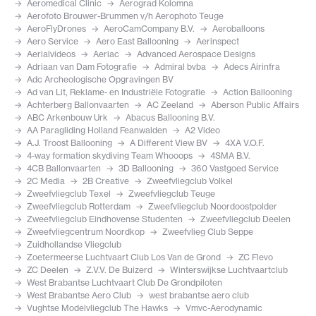
Aeromedical Clinic
Aerograd Kolomna
Aerofoto Brouwer-Brummen v/h Aerophoto Teuge
AeroFlyDrones
AeroCamCompany B.V.
Aeroballoons
Aero Service
Aero East Ballooning
Aerinspect
Aerialvideos
Aeriac
Advanced Aerospace Designs
Adriaan van Dam Fotografie
Admiral bvba
Adecs Airinfra
Adc Archeologische Opgravingen BV
Ad van Lit, Reklame- en Industriële Fotografie
Action Ballooning
Achterberg Ballonvaarten
AC Zeeland
Aberson Public Affairs
ABC Arkenbouw Urk
Abacus Ballooning B.V.
AA Paragliding Holland Feanwalden
A2 Video
A.J. Troost Ballooning
A Different View BV
4XA V.O.F.
4-way formation skydiving Team Whooops
4SMA B.V.
4CB Ballonvaarten
3D Ballooning
360 Vastgoed Service
2C Media
2B Creative
Zweefvliegclub Volkel
Zweefvliegclub Texel
Zweefvliegclub Teuge
Zweefvliegclub Rotterdam
Zweefvliegclub Noordoostpolder
Zweefvliegclub Eindhovense Studenten
Zweefvliegclub Deelen
Zweefvliegcentrum Noordkop
Zweefvlieg Club Seppe
Zuidhollandse Vliegclub
Zoetermeerse Luchtvaart Club Los Van de Grond
ZC Flevo
ZC Deelen
Z.V.V. De Buizerd
Winterswijkse Luchtvaartclub
West Brabantse Luchtvaart Club De Grondpiloten
West Brabantse Aero Club
west brabantse aero club
Vughtse Modelvliegclub The Hawks
Vmvc-Aerodynamic