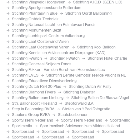
Stichting Vliegveld Hoogeveen
Stichting V.I.O.D. (GEEN LID)
Stichting Sportgeneeskunde Rotterdam
Stichting Phantasy in Blue
Stichting Oordt Ballooning
Stichting Ontdek Techniek
Stichting Natonaal Lucht- en Ruimtevaart Fonds
Stichting Monumenten Bezit
Stichting Luchtsport Centrum Valkenburg
Stichting Laat Oosterwind Varen
Stichting Laat Oostenwind Varen
Stichting Kool Balloon
Stichting Kennis- en Adviescentrum Dierplagen (KAD)
Stichting I-Watch
Stichting I-Watch
Stichting Hotel Charlie
Stichting Generaal Snijders Fonds
Stichting Fokker - Van den Berch van Heemstede Luc
Stichting EVES
Stichting Eerste Gemotoriseerde Vlucht in NL
Stichting Educatieve Dienstverlening
Stichting Dutch FS4 20 Plus
Stichting Dutch Air Rally
Stichting Diamond Flyers
Stichting Diabeter
Stichting Ballonteam Limburg
Stichting Ballon De Blauwe Vogel
Stg. Ballonsport Friesland
Stepforward B.V.
Step in Ballooning BVBA
Stefan van 't Pad Fotografie
Staelens Group BVBA
Staatsbosbeheer
Sportvisserij Nederland
Sportvisserij Nederland
SportsMind
Sportmedix
Sportmedisch Adviescentrum Midden Holland
Sportberaad
Sportberaad
Sportberaad
Sportberaad
Sportberaad
Sportberaad
Sportberaad