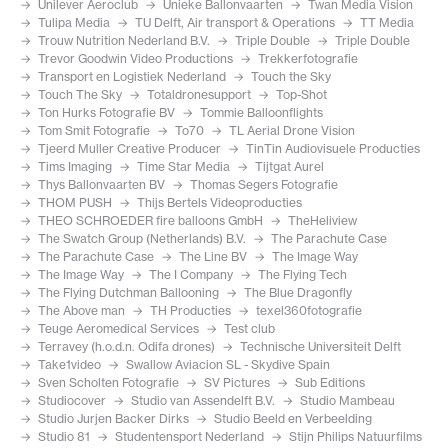
Unilever Aeroclub
Unieke Ballonvaarten
Twan Media Vision
Tulipa Media
TU Delft, Air transport & Operations
TT Media
Trouw Nutrition Nederland B.V.
Triple Double
Triple Double
Trevor Goodwin Video Productions
Trekkerfotografie
Transport en Logistiek Nederland
Touch the Sky
Touch The Sky
Totaldronesupport
Top-Shot
Ton Hurks Fotografie BV
Tommie Balloonflights
Tom Smit Fotografie
To70
TL Aerial Drone Vision
Tjeerd Muller Creative Producer
TinTin Audiovisuele Producties
Tims Imaging
Time Star Media
Tijtgat Aurel
Thys Ballonvaarten BV
Thomas Segers Fotografie
THOM PUSH
Thijs Bertels Videoproducties
THEO SCHROEDER fire balloons GmbH
TheHeliview
The Swatch Group (Netherlands) B.V.
The Parachute Case
The Parachute Case
The Line BV
The Image Way
The Image Way
The I Company
The Flying Tech
The Flying Dutchman Ballooning
The Blue Dragonfly
The Above man
TH Producties
texel360fotografie
Teuge Aeromedical Services
Test club
Terravey (h.o.d.n. Odifa drones)
Technische Universiteit Delft
Take1video
Swallow Aviacion SL - Skydive Spain
Sven Scholten Fotografie
SV Pictures
Sub Editions
Studiocover
Studio van Assendelft B.V.
Studio Mambeau
Studio Jurjen Backer Dirks
Studio Beeld en Verbeelding
Studio 81
Studentensport Nederland
Stijn Philips Natuurfilms