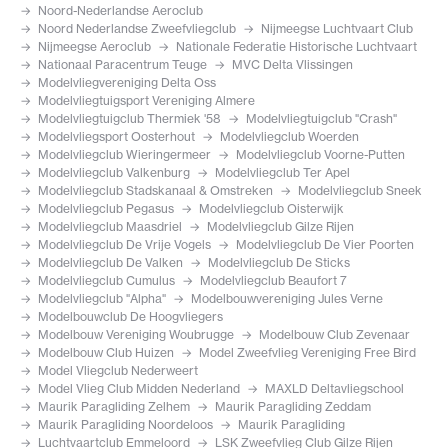
Noord-Nederlandse Aeroclub
Noord Nederlandse Zweefvliegclub
Nijmeegse Luchtvaart Club
Nijmeegse Aeroclub
Nationale Federatie Historische Luchtvaart
Nationaal Paracentrum Teuge
MVC Delta Vlissingen
Modelvliegvereniging Delta Oss
Modelvliegtuigsport Vereniging Almere
Modelvliegtuigclub Thermiek '58
Modelvliegtuigclub "Crash"
Modelvliegsport Oosterhout
Modelvliegclub Woerden
Modelvliegclub Wieringermeer
Modelvliegclub Voorne-Putten
Modelvliegclub Valkenburg
Modelvliegclub Ter Apel
Modelvliegclub Stadskanaal & Omstreken
Modelvliegclub Sneek
Modelvliegclub Pegasus
Modelvliegclub Oisterwijk
Modelvliegclub Maasdriel
Modelvliegclub Gilze Rijen
Modelvliegclub De Vrije Vogels
Modelvliegclub De Vier Poorten
Modelvliegclub De Valken
Modelvliegclub De Sticks
Modelvliegclub Cumulus
Modelvliegclub Beaufort 7
Modelvliegclub "Alpha"
Modelbouwvereniging Jules Verne
Modelbouwclub De Hoogvliegers
Modelbouw Vereniging Woubrugge
Modelbouw Club Zevenaar
Modelbouw Club Huizen
Model Zweefvlieg Vereniging Free Bird
Model Vliegclub Nederweert
Model Vlieg Club Midden Nederland
MAXLD Deltavliegschool
Maurik Paragliding Zelhem
Maurik Paragliding Zeddam
Maurik Paragliding Noordeloos
Maurik Paragliding
Luchtvaartclub Emmeloord
LSK Zweefvlieg Club Gilze Rijen