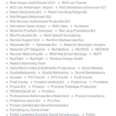
Roel Vossen AudioVisuals V.O.F.
ROC van Twente
ROC van Amsterdam - Airport
ROC Mondriaan school voor ICT
Robor Electronics B.V
Robert van Brug Fotografie
Rob Wiegers Ballonvaart B.V.
Rob Vermaas Audiovisuele Producties B.V.
Rob Herke Visser Acteur
RMC Uden
RJ-Advies
Rijnbrink Proeftuin Overijssel
Rien Jurg Promotions B.V.
Rho-Producties BV
René Vaillant Vormgeving
Remote Support Elst
RemKon Mediaproducties
Reismedia BV
Reismedia B.V.
Redactie Verenigde Vleugels
Redactie LIFT Magazine
Red Balloon
RECRON
RECRON
Recover Ballooning BV
RDM Rob Drone Montage
RCPT
RayFlight
RayFlight
Rainbow Design GmbH
Rabbits Ballooning Team
QuickWorks Video & Multimedia Productions
Quick Release
QualityBallooning
Quality Ballooning
Qroost Beeldmakers
Qlouder
PVV fractie
PVV fractie
PvdA fractie
PvdA fractie
Pumpkin Holding B.V.
Publicit-air
Providens
Prosos B.V.
Prosano
Prorama Timelapse Producties
PROMOGILDE srl
Profilers
Professionele Ballonvaarders Nederland
Procee Consultancy
ProBalloon Joure B.V.
Pro Vino
Prinsen Zandbergen Garantiemakelaars
Portoshop.nl / Controlvisie
Politie Landelijke Eenheid, Dienst Infrastructuur,
Politie