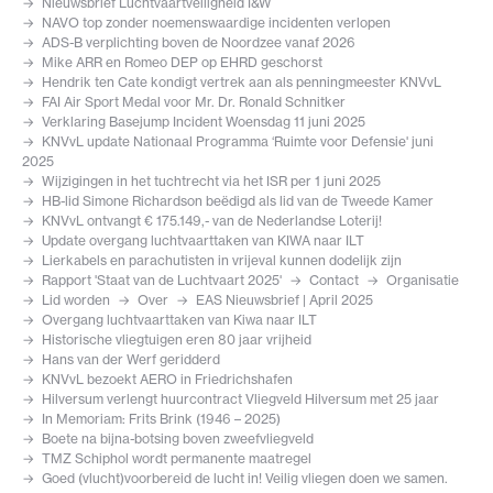
Nieuwsbrief Luchtvaartveiligheid I&W
NAVO top zonder noemenswaardige incidenten verlopen
ADS-B verplichting boven de Noordzee vanaf 2026
Mike ARR en Romeo DEP op EHRD geschorst
Hendrik ten Cate kondigt vertrek aan als penningmeester KNVvL
FAI Air Sport Medal voor Mr. Dr. Ronald Schnitker
Verklaring Basejump Incident Woensdag 11 juni 2025
KNVvL update Nationaal Programma ‘Ruimte voor Defensie' juni
2025
Wijzigingen in het tuchtrecht via het ISR per 1 juni 2025
HB-lid Simone Richardson beëdigd als lid van de Tweede Kamer
KNVvL ontvangt € 175.149,- van de Nederlandse Loterij!
Update overgang luchtvaarttaken van KIWA naar ILT
Lierkabels en parachutisten in vrijeval kunnen dodelijk zijn
Rapport 'Staat van de Luchtvaart 2025'
Contact
Organisatie
Lid worden
Over
EAS Nieuwsbrief | April 2025
Overgang luchtvaarttaken van Kiwa naar ILT
Historische vliegtuigen eren 80 jaar vrijheid
Hans van der Werf geridderd
KNVvL bezoekt AERO in Friedrichshafen
Hilversum verlengt huurcontract Vliegveld Hilversum met 25 jaar
In Memoriam: Frits Brink (1946 – 2025)
Boete na bijna-botsing boven zweefvliegveld
TMZ Schiphol wordt permanente maatregel
Goed (vlucht)voorbereid de lucht in! Veilig vliegen doen we samen.