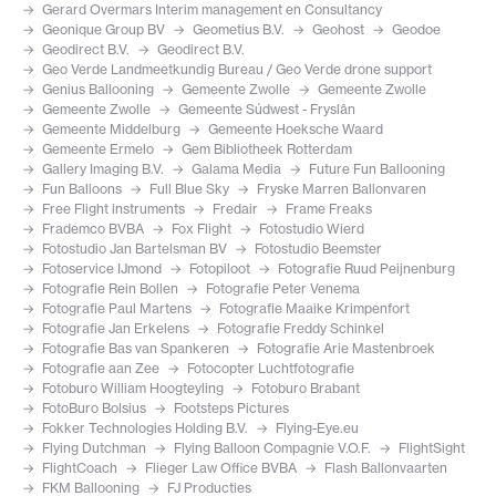
Gerard Overmars Interim management en Consultancy
Geonique Group BV
Geometius B.V.
Geohost
Geodoe
Geodirect B.V.
Geodirect B.V.
Geo Verde Landmeetkundig Bureau / Geo Verde drone support
Genius Ballooning
Gemeente Zwolle
Gemeente Zwolle
Gemeente Zwolle
Gemeente Súdwest - Fryslân
Gemeente Middelburg
Gemeente Hoeksche Waard
Gemeente Ermelo
Gem Bibliotheek Rotterdam
Gallery Imaging B.V.
Galama Media
Future Fun Ballooning
Fun Balloons
Full Blue Sky
Fryske Marren Ballonvaren
Free Flight instruments
Fredair
Frame Freaks
Frademco BVBA
Fox Flight
Fotostudio Wierd
Fotostudio Jan Bartelsman BV
Fotostudio Beemster
Fotoservice IJmond
Fotopiloot
Fotografie Ruud Peijnenburg
Fotografie Rein Bollen
Fotografie Peter Venema
Fotografie Paul Martens
Fotografie Maaike Krimpenfort
Fotografie Jan Erkelens
Fotografie Freddy Schinkel
Fotografie Bas van Spankeren
Fotografie Arie Mastenbroek
Fotografie aan Zee
Fotocopter Luchtfotografie
Fotoburo William Hoogteyling
Fotoburo Brabant
FotoBuro Bolsius
Footsteps Pictures
Fokker Technologies Holding B.V.
Flying-Eye.eu
Flying Dutchman
Flying Balloon Compagnie V.O.F.
FlightSight
FlightCoach
Flieger Law Office BVBA
Flash Ballonvaarten
FKM Ballooning
FJ Producties