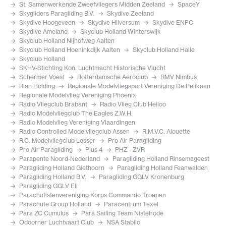
St. Samenwerkende Zweefvliegers Midden Zeeland
SpaceY
Skygliders Paragliding B.V.
Skydive Zeeland
Skydive Hoogeveen
Skydive Hilversum
Skydive ENPC
Skydive Ameland
Skyclub Holland Winterswijk
Skyclub Holland Nijhofweg Aalten
Skyclub Holland Hoeninkdijk Aalten
Skyclub Holland Halle
Skyclub Holland
SKHV-Stichting Kon. Luchtmacht Historische Vlucht
Schermer Voest
Rotterdamsche Aeroclub
RMV Nimbus
Rian Holding
Regionale Modelvliegsport Vereniging De Pelikaan
Regionale Modelvlieg Vereniging Phoenix
Radio Vliegclub Brabant
Radio Vlieg Club Heiloo
Radio Modelvliegclub The Eagles Z.W.H.
Radio Modelvlieg Vereniging Vlaardingen
Radio Controlled Modelvliegclub Assen
R.M.V.C. Alouette
R.C. Modelvliegclub Losser
Pro Air Paragliding
Pro Air Paragliding
Plus 4
PHZ - ZVR
Parapente Noord-Nederland
Paragliding Holland Rinsemageest
Paragliding Holland Giethoorn
Paragliding Holland Feanwalden
Paragliding Holland B.V.
Paragliding GGLV Kronenburg
Paragliding GGLV Ell
Parachutistenvereniging Korps Commando Troepen
Parachute Group Holland
Paracentrum Texel
Para ZC Cumulus
Para Sailing Team Nistelrode
Odoorner Luchtvaart Club
NSA Stabilo