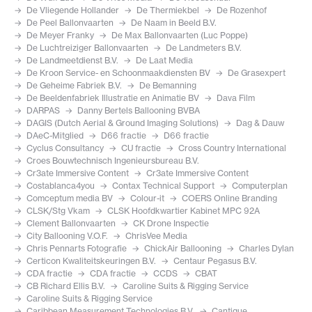
De Vliegende Hollander
De Thermiekbel
De Rozenhof
De Peel Ballonvaarten
De Naam in Beeld B.V.
De Meyer Franky
De Max Ballonvaarten (Luc Poppe)
De Luchtreiziger Ballonvaarten
De Landmeters B.V.
De Landmeetdienst B.V.
De Laat Media
De Kroon Service- en Schoonmaakdiensten BV
De Grasexpert
De Geheime Fabriek B.V.
De Bemanning
De Beeldenfabriek Illustratie en Animatie BV
Dava Film
DARPAS
Danny Bertels Ballooning BVBA
DAGIS (Dutch Aerial & Ground Imaging Solutions)
Dag & Dauw
DAeC-Mitglied
D66 fractie
D66 fractie
Cyclus Consultancy
CU fractie
Cross Country International
Croes Bouwtechnisch Ingenieursbureau B.V.
Cr3ate Immersive Content
Cr3ate Immersive Content
Costablanca4you
Contax Technical Support
Computerplan
Comceptum media BV
Colour-it
COERS Online Branding
CLSK/Stg Vkam
CLSK Hoofdkwartier Kabinet MPC 92A
Clement Ballonvaarten
CK Drone Inspectie
City Ballooning V.O.F.
ChrisVee Media
Chris Pennarts Fotografie
ChickAir Ballooning
Charles Dylan
Certicon Kwaliteitskeuringen B.V.
Centaur Pegasus B.V.
CDA fractie
CDA fractie
CCDS
CBAT
CB Richard Ellis B.V.
Caroline Suits & Rigging Service
Caroline Suits & Rigging Service
Caribbean Measurement Technologies B.V.
Cantique