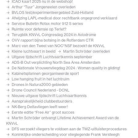
ICAO kaart 2025 nu in de webshop!
Arthur “Tuur” Jongeneelen overleden
BVLOS test/experimenteergebied Zuid-Holland
Afwijzing LAPL-medical door rechtbank ongegrond verklaard
Service Bulletin Rotax motor 912 S series
Ruimte voor defensie op Terlet?
Terugblik KNVvL Congresdag 2024 in Aviodrome
OVV rapport bijna botsing in de Rotterdam CTR
Marc van den Tweel van NOC*NSF bezoekt de KNVvL
Kleine luchtvaart in beeld
Martin Schröder overleden
Uitgave tijdschrift Luchtvaartkennis september
ADS-B Out verplichting North Sea Area Amsterdam
De Nationale Vrouwenvliegdag 2024 : Woman quality in gliding!
Kabinetsplannen georganiseerde sport
Low hanging fruit in het luchtruim
Drones in Natura2000 gebieden
Drone Council Nederland - DCNL
Nieuwe uitgave tijdschrift Luchtvaartkennis
Aansprakelijkheid clubbestuurders
NK-Berg Deltavliegen leeft weer!
Eerste editie “Free Air” groot succes
Martin Schröder ontvangt Lifetime Achievement Award van de
KNVvL
DFS verzoekt vliegers te voldoen aan de TMZ-uitluisterprocedures
Koninklijke onderscheiding voor vlieglegende Frank Versteegh