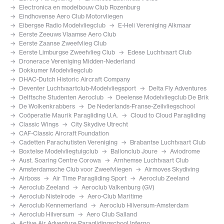
Electronica en modelbouw Club Rozenburg
Eindhovense Aero Club Motorvliegen
Eibergse Radio Modelvliegclub
E-Heli Vereniging Alkmaar
Eerste Zeeuws Vlaamse Aero Club
Eerste Zaanse Zweefvlieg Club
Eerste Limburgse Zweefvlieg Club
Edese Luchtvaart Club
Dronerace Vereniging Midden-Nederland
Dokkumer Modelvliegclub
DHAC-Dutch Historic Aircraft Company
Deventer Luchtvaartclub-Modelvliegsport
Delta Fly Adventures
Delftsche Studenten Aeroclub
Deelense Modelvliegclub De Brik
De Wolkenkrabbers
De Nederlands-Franse-Zeilvliegschool
Coöperatie Maurik Paragliding U.A.
Cloud to Cloud Paragliding
Classic Wings
City Skydive Utrecht
CAF-Classic Aircraft Foundation
Cadetten Parachutisten Vereniging
Brabantse Luchtvaart Club
Boxtelse Modelvliegtuigclub
Ballonclub Joure
Aviodrome
Aust. Soaring Centre Corowa
Arnhemse Luchtvaart Club
Amsterdamsche Club voor Zweefvliegen
Airmoves Skydiving
Airboss
Air Time Paragliding Sport
Aeroclub Zeeland
Aeroclub Zeeland
Aeroclub Valkenburg (GV)
Aeroclub Nistelrode
Aero-Club Maritime
Aeroclub Kennemerland
Aeroclub Hilversum-Amsterdam
Aeroclub Hilversum
Aero Club Salland
Active Air Adventure Paraglidingschool Inferno