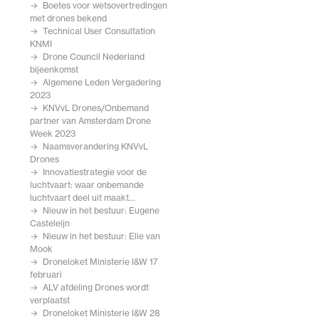
Boetes voor wetsovertredingen
met drones bekend
Technical User Consultation
KNMI
Drone Council Nederland
bijeenkomst
Algemene Leden Vergadering
2023
KNVvL Drones/Onbemand
partner van Amsterdam Drone
Week 2023
Naamsverandering KNVvL
Drones
Innovatiestrategie voor de
luchtvaart: waar onbemande
luchtvaart deel uit maakt...
Nieuw in het bestuur: Eugene
Casteleijn
Nieuw in het bestuur: Elie van
Mook
Droneloket Ministerie I&W 17
februari
ALV afdeling Drones wordt
verplaatst
Droneloket Ministerie I&W 28