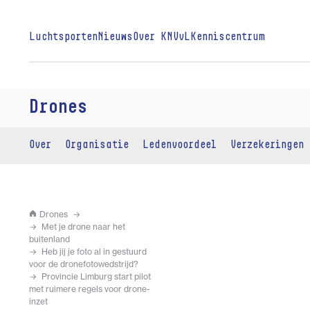
Luchtsporten
Nieuws
Over KNVvL
Kenniscentrum
Drones
Over
Organisatie
Ledenvoordeel
Verzekeringen
Drones
Met je drone naar het
buitenland
Heb jij je foto al in gestuurd
voor de dronefotowedstrijd?
Provincie Limburg start pilot
met ruimere regels voor drone-
inzet