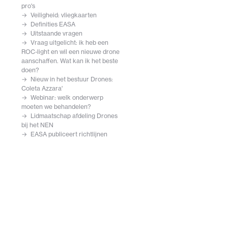
pro's
Veiligheid: vliegkaarten
Definities EASA
Uitstaande vragen
Vraag uitgelicht: ik heb een
ROC-light en wil een nieuwe drone
aanschaffen. Wat kan ik het beste
doen?
Nieuw in het bestuur Drones:
Coleta Azzara'
Webinar: welk onderwerp
moeten we behandelen?
Lidmaatschap afdeling Drones
bij het NEN
EASA publiceert richtlijnen
'Specific' categorie
Let op: valse dronebewijzen in
omloop
WA-verzekering
Samenwerking met DDA voor
drone opleidingen
RDW klaar voor aanvraag
exploitantennummer (met
toelichting ILT)
Live streams EASA over