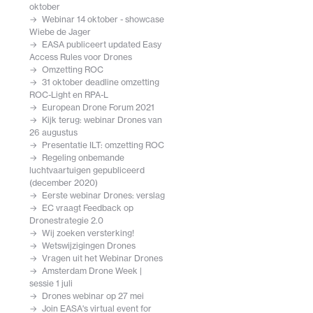
oktober
Webinar 14 oktober - showcase
Wiebe de Jager
EASA publiceert updated Easy
Access Rules voor Drones
Omzetting ROC
31 oktober deadline omzetting
ROC-Light en RPA-L
European Drone Forum 2021
Kijk terug: webinar Drones van
26 augustus
Presentatie ILT: omzetting ROC
Regeling onbemande
luchtvaartuigen gepubliceerd
(december 2020)
Eerste webinar Drones: verslag
EC vraagt Feedback op
Dronestrategie 2.0
Wij zoeken versterking!
Wetswijzigingen Drones
Vragen uit het Webinar Drones
Amsterdam Drone Week |
sessie 1 juli
Drones webinar op 27 mei
Join EASA's virtual event for