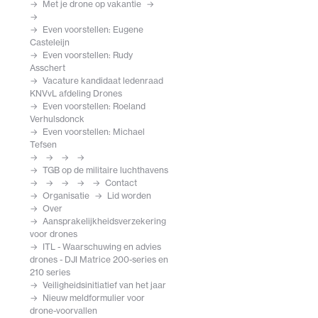
Met je drone op vakantie
Even voorstellen: Eugene
Casteleijn
Even voorstellen: Rudy
Asschert
Vacature kandidaat ledenraad
KNVvL afdeling Drones
Even voorstellen: Roeland
Verhulsdonck
Even voorstellen: Michael
Tefsen
TGB op de militaire luchthavens
Contact
Organisatie
Lid worden
Over
Aansprakelijkheidsverzekering
voor drones
ITL - Waarschuwing en advies
drones - DJI Matrice 200-series en
210 series
Veiligheidsinitiatief van het jaar
Nieuw meldformulier voor
drone-voorvallen