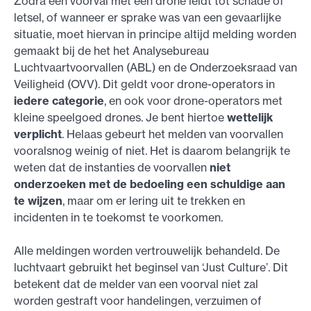
Zodra een voorval met een drone leidt tot schade of
letsel, of wanneer er sprake was van een gevaarlijke
situatie, moet hiervan in principe altijd melding worden
gemaakt bij de het het Analysebureau
Luchtvaartvoorvallen (ABL) en de Onderzoeksraad van
Veiligheid (OVV). Dit geldt voor drone-operators in
iedere categorie
, en ook voor drone-operators met
kleine speelgoed drones. Je bent hiertoe
wettelijk
verplicht
. Helaas gebeurt het melden van voorvallen
vooralsnog weinig of niet. Het is daarom belangrijk te
weten dat de instanties de voorvallen
niet
onderzoeken met de bedoeling een schuldige aan
te wijzen
, maar om er lering uit te trekken en
incidenten in te toekomst te voorkomen.
Alle meldingen worden vertrouwelijk behandeld. De
luchtvaart gebruikt het beginsel van ‘Just Culture’. Dit
betekent dat de melder van een voorval niet zal
worden gestraft voor handelingen, verzuimen of