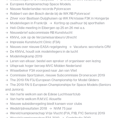
Europees Kampioenschap Space Models.
Nieuwe Nederlandse records Pylonracen
Robbert van den Bosch derde bij de WK RB Pylonrace!
Zilver voor Bastiaan Duijghuisen op WK FAI klasse F3K in Hongarije
Modelvliegen in Frankrijk
Korting op zaalhuur bij sporthallen
Heli-Oldie meeting in Eibergen op 25 en 26 mei a.s.
Nieuwsbrief subcommissie RB Kunstvlucht
KNVvL ook op de Verzamelaarsbeurs Utrecht
Impressie Kunstvlucht Clinic (F3A)
Nieuws over nieuwe EASA regelgeving
Vacature: secretaris CRV
De KNVvL houdt ook modelvliegers in de lucht
Modelvliegkamp 2019
Leren van elkaar: bestel een spreker of organiseer een lezing
Uitspraak hoger beroep MVC Midden Nederland
Wisselbeker F3A voorgoed naar Jan van Vliet
Commissie Sportzaken, nieuwe Subcommissie Droneracen 2019
The 2019 FAI F3J European Championship for Model Gliders
The 2019 FAI S European Championships for Space Models (Seniors
and Juniors).
Van harte welkom aan de Edese Luchtvaartclub
Van harte welkom R.M.V.C Alouette
Nieuwe subsidieregeling biedt kansen voor clubs
Wedstrijdresultaten 2018
NVM 75 jaar
Wereld kampioenschap Vrije Vlucht (F1A, F1B, F1C Seniors) 2019
Wereld kampioenschap F3A 2019
Contributie 2019