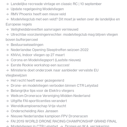
Landelijke recreade vintage en classic RC | 10 september
Update regelgeving Modelvliegen
RMV Phoenix heeft een nieuw veld
Modelvliegclub met een veld? Dit moet je weten over de landelijke en
Europese regels
Veiligheidsbrevetten aanvragen vernieuwd
Utrechtse voorzieningenrechter: modelvliegclub mag blijven vliegen
boven bufferperceel
Bestuurswisselingen
Nederlandse Opening Sleeptreffen seizoen 2022
KNVvL Indoor vliegen op 27 maart
Corona en Modelvliegsport (Laatste nieuws)
Eerste Rookie workshop een succes!
Ministerie doet onderzoek naar aanbieder vervalste EU
vliegbewijzen
Het recht heeft weer gezegevierd
Drone- en modelvliegen verboden binnen CTR Lelystad
Belangrijke tips voor de Elektro vliegers
Welkom Dronerace Vereniging Midden-Nederland
Uitgifte FAI-sportlicenties verandert
Wereldkampioenschap Vrije vlucht
Onderscheiding Alex Janssen
Nieuwe Nederlandse kampioen FPV Droneracen
FAI 2019 WORLD DRONE RACING CHAMPIONSHIP GRAND FINAL
Modelvliegen in CTR Lelystad
Drones en W.A. verzekering