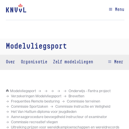
Menu
Modelvliegsport
Over
Organisatie
Zelf modelvliegen
Meer
Modelvliegsport
Onderwijs - Fantra project
Verzekeringen Modelvliegsport
Brevetten
Frequenties Remote besturing
Commissie terreinen
Commissie Sportzaken
Commissie Instructie en Veiligheid
Het Van Hattum diploma voor jeugdleden
Aanvraagprocedure bevoegdheid instructeur of examinator
Commissie recreatief vliegen
Uitreiking prijzen voor wereldkampioenschappen en wereldrecords