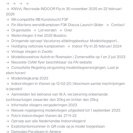
KNVvL Recreade INDOOR Fly-in 30 november 2025 en 22 februari
2026
NK-competitie RB Kunstvlucht F3P
Fin Martens wereldkampioen F3K Discus Launch Glider
Contact
Organisatie
Lid worden
Over
Watervliegen 3 mei 2025 Bussloo
Dringende oproep! Vacatures afdelingsbestuur Modelvliegsport...
Huldiging nationale kampioenen
Indoor Fly-in 25 februari 2024
Vintage vliegen in Zwolle
Modelbouwshow Autotron Rosmalen | Zomereditie op 1 en 2 juli 2023
Nieuwste CIAM flyer beschikbaar via FAI website
Consultatie Regeling vergunning modelvliegverenigingen. Laat je
stem horen!
Modelvliegkamp 2023
Indoorvliegen in Vianen op 12-02-23 | Maximum aantal inschrijvingen
is bereikt!
Aanmelden ten behoeve van W.A. verzekering onbemande
luchtvaartuigen zwaarder dan 20kg en lichter dan 25kg
Informatie vliegers vergaderingen 2023
Nieuwe regelgeving modelvliegen uitgesteld tot 1 september 2023
Foto's Indoorvliegen Vianen dd. 27-11-22
Oproep aan alle Nederlandse Indoorvliegers!
Exploitantennummer in QR code op je model toegestaan
Demodag Parateam in Almere