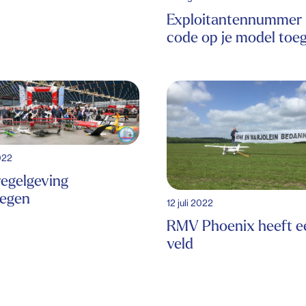
Exploitantennummer 
code op je model toe
022
egelgeving
iegen
12 juli 2022
RMV Phoenix heeft e
veld