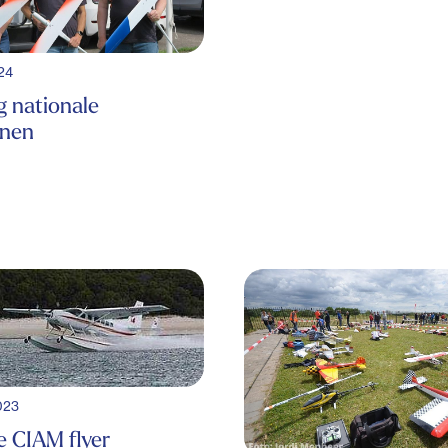
024
g nationale
nen
2023
 CIAM flyer