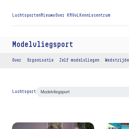
Luchtsporten
Nieuws
Over KNVvL
Kenniscentrum
Modelvliegsport
Over
Organisatie
Zelf modelvliegen
Wedstrijde
Luchtsport