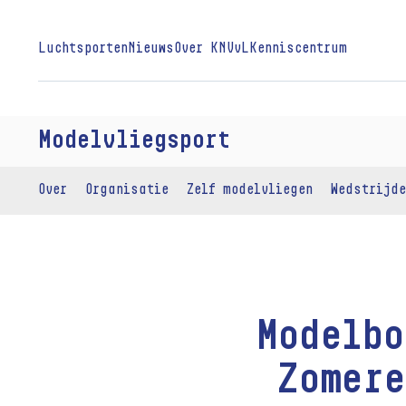
Luchtsporten
Nieuws
Over KNVvL
Kenniscentrum
Modelvliegsport
Over
Organisatie
Zelf modelvliegen
Wedstrijde
Modelb
Zomere