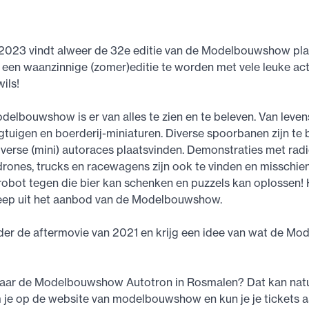
i 2023 vindt alweer de 32e editie van de Modelbouwshow pla
een waanzinnige (zomer)editie te worden met vele leuke acti
ils!
delbouwshow is er van alles te zien en te beleven. Van leve
gtuigen en boerderij-miniaturen. Diverse spoorbanen zijn t
diverse (mini) autoraces plaatsvinden. Demonstraties met rad
rones, trucks en racewagens zijn ook te vinden en misschie
bot tegen die bier kan schenken en puzzels kan oplossen! H
reep uit het aanbod van de Modelbouwshow.
nder de aftermovie van 2021 en krijg een idee van wat de 
 naar de Modelbouwshow Autotron in Rosmalen? Dat kan natuu
je op de website van modelbouwshow en kun je je tickets a