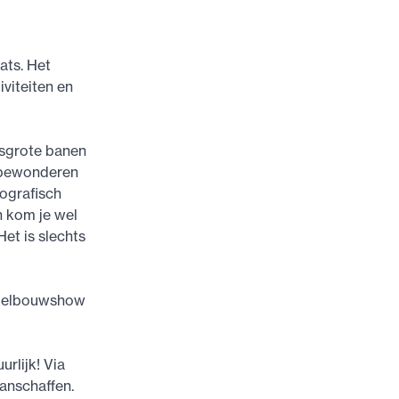
ats. Het
viteiten en
nsgrote banen
e bewonderen
iografisch
n kom je wel
et is slechts
Modelbouwshow
rlijk! Via
anschaffen.