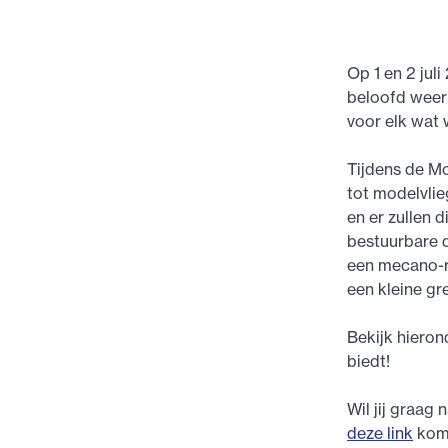
Op 1 en 2 jul
beloofd weer 
voor elk wat w
Tijdens de Mo
tot modelvlie
en er zullen 
bestuurbare d
een mecano-ro
een kleine g
Bekijk hiero
biedt!
Wil jij graag
deze link
kom 