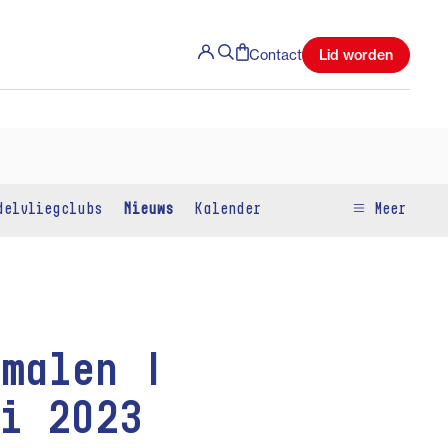
Lid worden
Contact
delvliegclubs
Nieuws
Kalender
Meer
malen |
li 2023