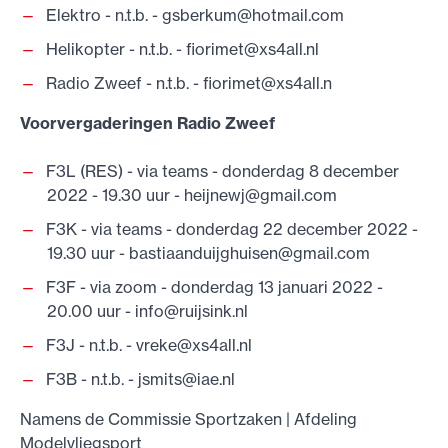
Elektro - n.t.b. -
gsberkum@hotmail.com
Helikopter - n.t.b. -
fiorimet@xs4all.nl
Radio Zweef - n.t.b. -
fiorimet@xs4all.n
Voorvergaderingen Radio Zweef
F3L (RES) - via teams - donderdag 8 december
2022 - 19.30 uur -
heijnewj@gmail.com
F3K - via teams - donderdag 22 december 2022 -
19.30 uur -
bastiaanduijghuisen@gmail.com
F3F - via zoom - donderdag 13 januari 2022 -
20.00 uur -
info@ruijsink.nl
F3J - n.t.b. -
vreke@xs4all.nl
F3B - n.t.b. -
jsmits@iae.nl
Namens de Commissie Sportzaken | Afdeling
Modelvliegsport