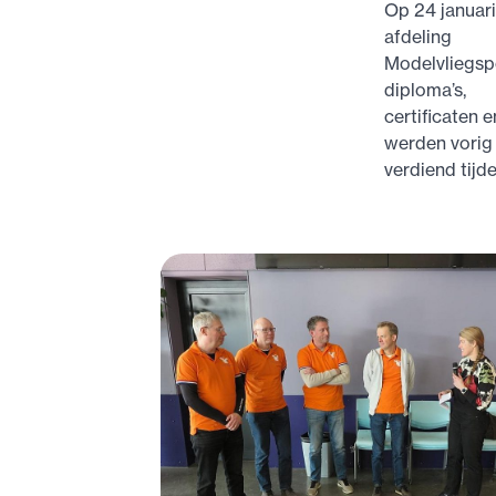
Op 24 januar
afdeling
Modelvliegspo
diploma’s,
certificaten 
werden vorig 
verdiend tij