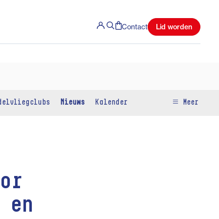
Lid worden
Contact
delvliegclubs
Nieuws
Kalender
Meer
or
 en