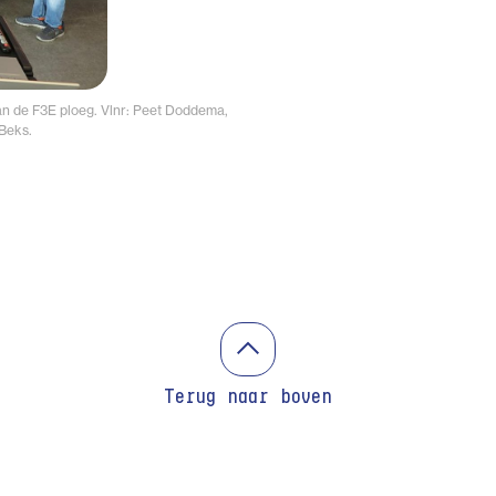
an de F3E ploeg. Vlnr: Peet Doddema,
Beks.
Terug naar boven