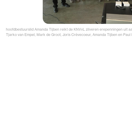
hoofdbestuurslid Amanda Tijben reikt de KNVvL zilveren erepenningen uit a
Tjarko van Empel, Mark de Groot, Joris Crèvecoeur, Amanda Tijben en Paul 