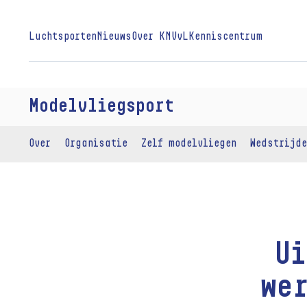
Luchtsporten
Nieuws
Over KNVvL
Kenniscentrum
Modelvliegsport
Over
Organisatie
Zelf modelvliegen
Wedstrijde
U
we