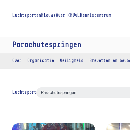
Luchtsporten
Nieuws
Over KNVvL
Kenniscentrum
Parachutespringen
Over
Organisatie
Veiligheid
Brevetten en bevo
Luchtsport