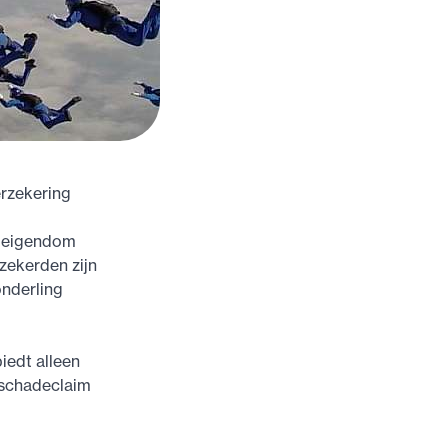
erzekering
t eigendom
zekerden zijn
onderling
iedt alleen
e schadeclaim