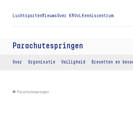
Luchtsporten
Nieuws
Over KNVvL
Kenniscentrum
Parachutespringen
Over
Organisatie
Veiligheid
Brevetten en bevo
Parachutespringen