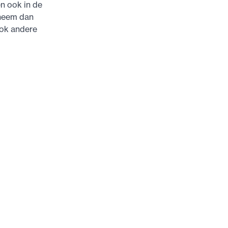
n ook in de
 neem dan
ook andere