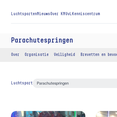
Luchtsporten
Nieuws
Over KNVvL
Kenniscentrum
Parachutespringen
Over
Organisatie
Veiligheid
Brevetten en bevo
Luchtsport