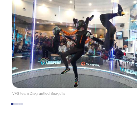
VFS team Disgruntled Seagulls