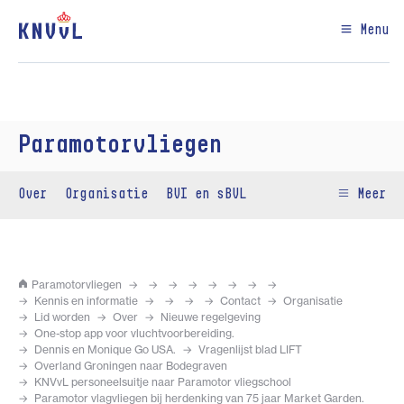
Menu
Paramotorvliegen
Over
Organisatie
BVI en sBVL
Meer
Paramotorvliegen
Kennis en informatie
Contact
Organisatie
Lid worden
Over
Nieuwe regelgeving
One-stop app voor vluchtvoorbereiding.
Dennis en Monique Go USA.
Vragenlijst blad LIFT
Overland Groningen naar Bodegraven
KNVvL personeelsuitje naar Paramotor vliegschool
Paramotor vlagvliegen bij herdenking van 75 jaar Market Garden.