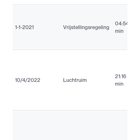
U
i
04:54
1-1-2021
Vrijstellingsregeling
u
min
vr
(
U
i
N
21:16
10/4/2022
Luchtruim
l
min
1
o
v
U
I
1