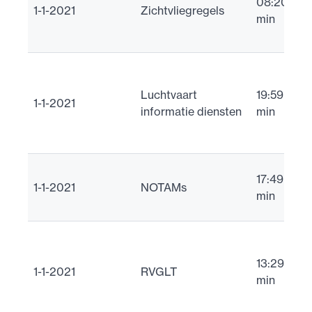
08:20
r
1-1-2021
Zichtvliegregels
min
m
v
A
(
Luchtvaart
19:59
1-1-2021
I
informatie diensten
min
P
m
U
17:49
1-1-2021
NOTAMs
v
min
N
U
V
13:29
1-1-2021
RVGLT
L
min
a
te