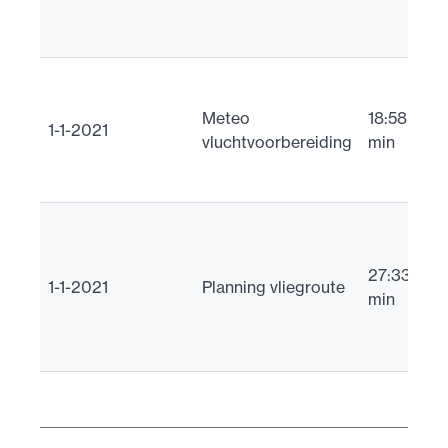
Z
p
W
a
Meteo
18:58
1-1-2021
w
vluchtvoorbereiding
min
v
je
W
a
27:33
h
1-1-2021
Planning vliegroute
min
m
h
vl