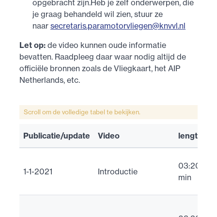
opgebracht zijn.Heb je zelf onderwerpen, die
je graag behandeld wil zien, stuur ze
naar
secretaris.paramotorvliegen@knvvl.nl
Let op:
de video kunnen oude informatie
bevatten. Raadpleeg daar waar nodig altijd de
officiële bronnen zoals de Vliegkaart, het AIP
Netherlands, etc.
Scroll om de volledige tabel te bekijken.
Publicatie/update
Video
lengte
i
U
03:20
1-1-2021
Introductie
T
min
M
U