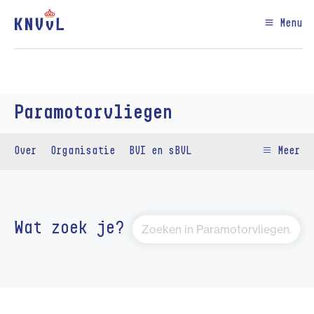
Menu
Paramotorvliegen
Over
Organisatie
BVI en sBVL
Meer
Wat zoek je?